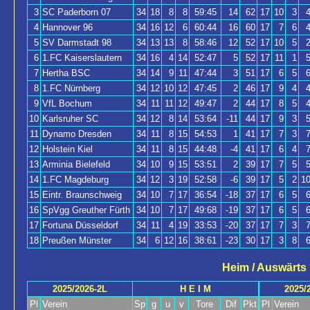
3
SC Paderborn 07
34
18
8
8
59:45
14
62
17
10
3
4
Hannover 96
34
16
12
6
60:44
16
60
17
7
6
5
SV Darmstadt 98
34
13
13
8
58:46
12
52
17
10
5
6
1.FC Kaiserslautern
34
16
4
14
52:47
5
52
17
11
1
7
Hertha BSC
34
14
9
11
47:44
3
51
17
6
5
8
1.FC Nürnberg
34
12
10
12
47:45
2
46
17
9
4
9
VfL Bochum
34
11
11
12
49:47
2
44
17
8
5
10
Karlsruher SC
34
12
8
14
53:64
-11
44
17
9
3
11
Dynamo Dresden
34
11
8
15
54:53
1
41
17
7
3
12
Holstein Kiel
34
11
8
15
44:48
-4
41
17
6
4
13
Arminia Bielefeld
34
10
9
15
53:51
2
39
17
7
5
14
1.FC Magdeburg
34
12
3
19
52:58
-6
39
17
5
2
1
15
Eintr. Braunschweig
34
10
7
17
36:54
-18
37
17
6
5
16
SpVgg Greuther Fürth
34
10
7
17
49:68
-19
37
17
6
5
17
Fortuna Düsseldorf
34
11
4
19
33:53
-20
37
17
7
3
18
Preußen Münster
34
6
12
16
38:61
-23
30
17
3
8
Heim / Auswärts
2025/2026-2L
H E I M
2025/
Pl
Verein
Sp
g
u
v
Tore
Dif
Pkt
Pl
Verein