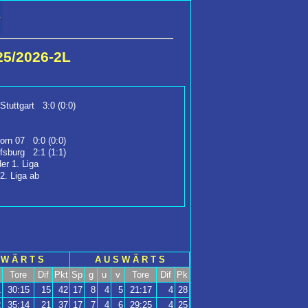
25/2026-2L
tuttgart 3:0 (0:0)
orn 07 0:0 (0:0)
fsburg 2:1 (1:1)
er 1. Liga
 2. Liga ab
 W Ä R T S
A U S W Ä R T S
Tore
Dif
Pkt
Sp
g
u
v
Tore
Dif
Pk
1
30:15
15
42
17
8
4
5
21:17
4
28
2
35:14
21
37
17
7
4
6
29:25
4
25