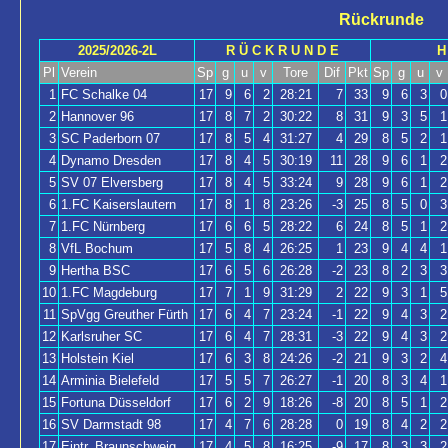
Rückrunde
2025/2026-2L
R Ü C K R U N D E
H
Pl
Verein
Sp
g
u
v
Tore
Dif
Pkt
Sp
g
u
v
1
FC Schalke 04
17
9
6
2
28:21
7
33
9
6
3
0
2
Hannover 96
17
8
7
2
30:22
8
31
9
3
5
1
3
SC Paderborn 07
17
8
5
4
31:27
4
29
8
5
2
1
4
Dynamo Dresden
17
8
4
5
30:19
11
28
9
6
1
2
5
SV 07 Elversberg
17
8
4
5
33:24
9
28
9
6
1
2
6
1.FC Kaiserslautern
17
8
1
8
23:26
-3
25
8
5
0
3
7
1.FC Nürnberg
17
6
6
5
28:22
6
24
8
5
1
2
8
VfL Bochum
17
5
8
4
26:25
1
23
9
4
4
1
9
Hertha BSC
17
6
5
6
26:28
-2
23
8
2
3
3
10
1.FC Magdeburg
17
7
1
9
31:29
2
22
9
3
1
5
11
SpVgg Greuther Fürth
17
6
4
7
23:24
-1
22
9
4
3
2
12
Karlsruher SC
17
6
4
7
28:31
-3
22
9
4
3
2
13
Holstein Kiel
17
6
3
8
24:26
-2
21
9
3
2
4
14
Arminia Bielefeld
17
5
5
7
26:27
-1
20
8
3
4
1
15
Fortuna Düsseldorf
17
6
2
9
18:26
-8
20
8
5
1
2
16
SV Darmstadt 98
17
4
7
6
28:28
0
19
8
4
2
2
17
Eintr. Braunschweig
17
4
5
8
16:25
-9
17
8
3
3
2