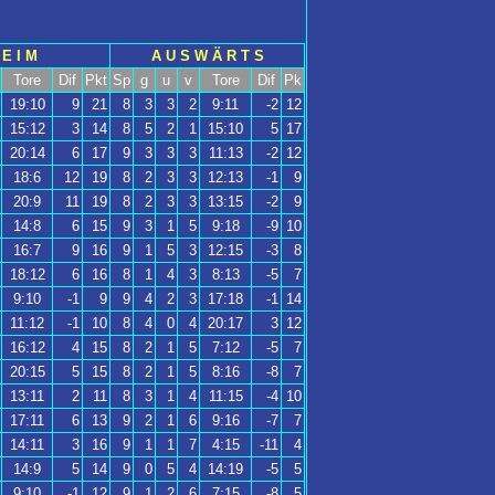
 E I M
A U S W Ä R T S
Tore
Dif
Pkt
Sp
g
u
v
Tore
Dif
Pk
19:10
9
21
8
3
3
2
9:11
-2
12
15:12
3
14
8
5
2
1
15:10
5
17
20:14
6
17
9
3
3
3
11:13
-2
12
18:6
12
19
8
2
3
3
12:13
-1
9
20:9
11
19
8
2
3
3
13:15
-2
9
14:8
6
15
9
3
1
5
9:18
-9
10
16:7
9
16
9
1
5
3
12:15
-3
8
18:12
6
16
8
1
4
3
8:13
-5
7
9:10
-1
9
9
4
2
3
17:18
-1
14
11:12
-1
10
8
4
0
4
20:17
3
12
16:12
4
15
8
2
1
5
7:12
-5
7
20:15
5
15
8
2
1
5
8:16
-8
7
13:11
2
11
8
3
1
4
11:15
-4
10
17:11
6
13
9
2
1
6
9:16
-7
7
14:11
3
16
9
1
1
7
4:15
-11
4
14:9
5
14
9
0
5
4
14:19
-5
5
9:10
-1
12
9
1
2
6
7:15
-8
5