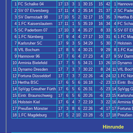
1
FC Schalke 04
17
13
3
1
30:15
15
42
1
Hannove
2
SV 07 Elversberg
17
11
4
2
35:14
21
37
2
SC Pade
3
SV Darmstadt 98
17
10
5
2
32:17
15
35
3
Hertha 
4
1.FC Kaiserslautern
17
11
1
5
35:19
16
34
4
FC Scha
5
SC Paderborn 07
17
10
3
4
35:27
8
33
5
SV 07 El
6
1.FC Nürnberg
17
9
4
4
27:17
10
31
6
1.FC Ma
7
Karlsruher SC
17
9
3
5
34:29
5
30
7
Holstein 
8
VfL Bochum
17
8
5
4
30:21
9
29
8
1.FC Kai
9
Hannover 96
17
7
6
4
27:23
4
27
9
SV Darm
10
Arminia Bielefeld
17
7
5
5
34:21
13
26
10
Dynamo 
11
Dynamo Dresden
17
7
3
7
30:22
8
24
11
VfL Boc
12
Fortuna Düsseldorf
17
7
3
7
22:26
-4
24
12
1.FC Nür
13
Hertha BSC
17
6
5
6
16:18
-2
23
13
Eintr. B
14
SpVgg Greuther Fürth
17
6
5
6
26:31
-5
23
14
SpVgg Gr
15
Eintr. Braunschweig
17
6
5
6
20:26
-6
23
15
Karlsruh
16
Holstein Kiel
17
6
4
7
22:19
3
22
16
Arminia B
17
Preußen Münster
17
3
8
6
22:26
-4
17
17
Fortuna 
18
1.FC Magdeburg
17
5
2
10
23:28
-5
17
18
Preußen
Hinrunde