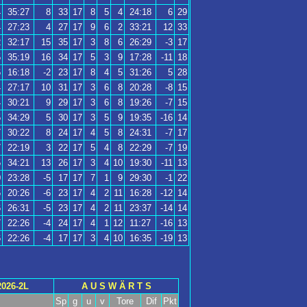
4
35:27
8
33
17
8
5
4
24:18
6
29
4
27:23
4
27
17
9
6
2
33:21
12
33
2
32:17
15
35
17
3
8
6
26:29
-3
17
5
35:19
16
34
17
5
3
9
17:28
-11
18
6
16:18
-2
23
17
8
4
5
31:26
5
28
4
27:17
10
31
17
3
6
8
20:28
-8
15
4
30:21
9
29
17
3
6
8
19:26
-7
15
5
34:29
5
30
17
3
5
9
19:35
-16
14
7
30:22
8
24
17
4
5
8
24:31
-7
17
7
22:19
3
22
17
5
4
8
22:29
-7
19
5
34:21
13
26
17
3
4
10
19:30
-11
13
0
23:28
-5
17
17
7
1
9
29:30
-1
22
6
20:26
-6
23
17
4
2
11
16:28
-12
14
6
26:31
-5
23
17
4
2
11
23:37
-14
14
7
22:26
-4
24
17
4
1
12
11:27
-16
13
6
22:26
-4
17
17
3
4
10
16:35
-19
13
2026-2L
A U S W Ä R T S
Sp
g
u
v
Tore
Dif
Pkt