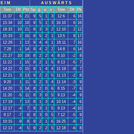
 E I M
A U S W Ä R T S
Tore
Dif
Pkt
Sp
g
u
v
Tore
Dif
Pk
11:37
6
21
9
5
1
3
12:6
6
16
15:34
10
18
9
5
1
3
16:10
6
16
18:33
10
21
8
3
3
2
12:10
2
12
15:33
2
16
8
5
2
1
13:5
8
17
12:29
1
13
9
4
4
1
18:11
7
16
7:28
-1
14
8
4
2
2
14:8
6
14
21:27
10
19
8
2
2
4
8:10
-2
8
11:22
1
15
8
2
1
5
8:13
-5
7
14:22
0
15
9
1
4
4
11:19
-8
7
12:21
3
13
9
2
2
5
11:13
-2
8
9:20
1
11
9
2
3
4
11:14
-3
9
14:20
3
14
8
2
0
6
8:15
-7
6
11:20
-5
11
8
3
0
5
9:13
-4
9
17:19
7
13
8
1
3
4
10:14
-4
6
12:17
-4
7
9
3
1
5
9:13
-4
10
8:17
-7
8
8
3
0
5
7:12
-5
9
10:15
-9
8
9
2
1
6
16:25
-9
7
12:13
-4
5
9
2
2
5
12:18
-6
8