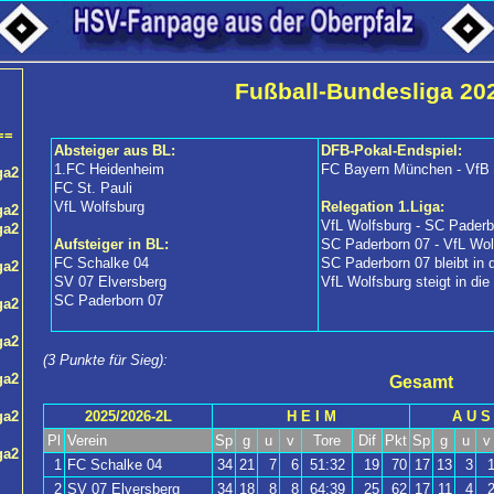
Fußball-Bundesliga 20
==
Absteiger aus BL:
DFB-Pokal-Endspiel:
1.FC Heidenheim
FC Bayern München - VfB S
ga2
FC St. Pauli
VfL Wolfsburg
Relegation 1.Liga:
ga2
VfL Wolfsburg - SC Paderb
ga2
Aufsteiger in BL:
SC Paderborn 07 - VfL Wol
FC Schalke 04
SC Paderborn 07 bleibt in d
ga2
SV 07 Elversberg
VfL Wolfsburg steigt in die
SC Paderborn 07
ga2
ga2
(3 Punkte für Sieg):
ga2
Gesamt
2025/2026-2L
H E I M
A U S
ga2
Pl
Verein
Sp
g
u
v
Tore
Dif
Pkt
Sp
g
u
v
ga2
1
FC Schalke 04
34
21
7
6
51:32
19
70
17
13
3
2
SV 07 Elversberg
34
18
8
8
64:39
25
62
17
11
4