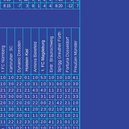
8:15
-7
3
9
1
4
4
8:20
-12
7
1:0
1:0
2:2
0:1
1:0
5:3
1:0
1:0
1:0
4:1
1:0
3:0
2:2
1:0
3:1
1:0
3:1
6:0
1:0
3:0
2:1
2:2
2:1
2:1
4:3
4:3
1:1
2:1
1:2
2:1
3:3
3:0
0:0
3:1
3:1
3:1
1:0
1:2
2:1
3:3
2:0
3:2
2:0
2:0
2:2
0:0
2:1
4:2
2:1
1:0
1:1
3:0
3:1
4:1
2:0
2:3
0:2
1:0
3:0
4:1
2:1
0:0
2:0
0:1
1:1
0:2
1:0
2:1
1:0
2:1
1:1
2:2
1:2
2:3
1:0
2:0
4:1
2:1
0:1
1:2
--
5:1
0:2
1:1
2:0
1:0
2:1
2:2
0:1
1:1