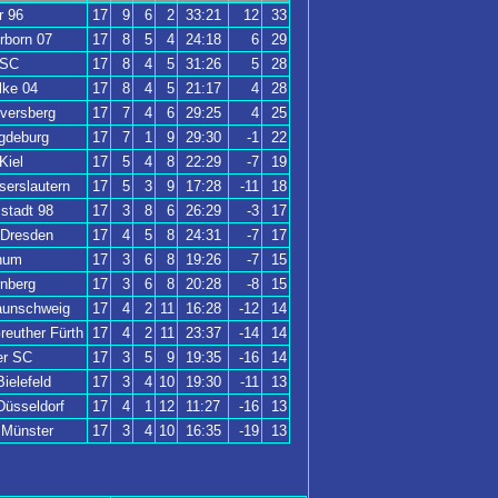
r 96
17
9
6
2
33:21
12
33
rborn 07
17
8
5
4
24:18
6
29
BSC
17
8
4
5
31:26
5
28
lke 04
17
8
4
5
21:17
4
28
versberg
17
7
4
6
29:25
4
25
gdeburg
17
7
1
9
29:30
-1
22
Kiel
17
5
4
8
22:29
-7
19
serslautern
17
5
3
9
17:28
-11
18
stadt 98
17
3
8
6
26:29
-3
17
Dresden
17
4
5
8
24:31
-7
17
hum
17
3
6
8
19:26
-7
15
nberg
17
3
6
8
20:28
-8
15
raunschweig
17
4
2
11
16:28
-12
14
euther Fürth
17
4
2
11
23:37
-14
14
er SC
17
3
5
9
19:35
-16
14
ielefeld
17
3
4
10
19:30
-11
13
Düsseldorf
17
4
1
12
11:27
-16
13
 Münster
17
3
4
10
16:35
-19
13