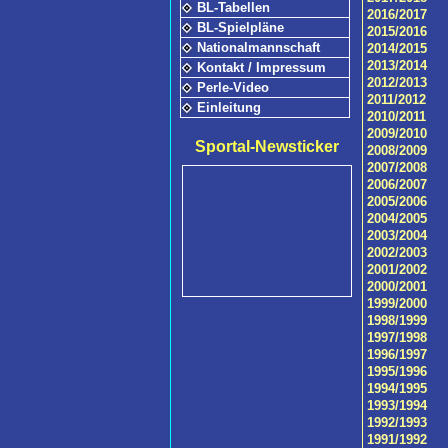
BL-Tabellen
2016/2017
BL-Spielpläne
2015/2016
Nationalmannschaft
2014/2015
2013/2014
Kontakt / Impressum
2012/2013
Perle-Video
2011/2012
Einleitung
2010/2011
2009/2010
Sportal-Newsticker
2008/2009
2007/2008
2006/2007
2005/2006
2004/2005
2003/2004
2002/2003
2001/2002
2000/2001
1999/2000
1998/1999
1997/1998
1996/1997
1995/1996
1994/1995
1993/1994
1992/1993
1991/1992