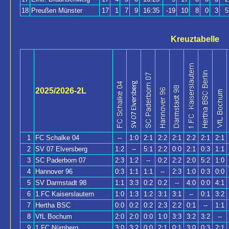
18
Preußen Münster
17
1
7
9
16:35
-19
10
8
0
3
5
Kreuztabelle
2025/2026-2L
1
FC Schalke 04
--
1:0
2:1
2:2
2:1
2:2
2:1
2:1
2
SV 07 Elversberg
1:2
--
5:1
2:2
0:0
2:1
0:3
1:1
3
SC Paderborn 07
2:3
1:2
--
0:2
2:2
2:0
5:2
1:0
4
Hannover 96
0:3
1:1
1:1
--
2:3
1:0
0:3
0:0
5
SV Darmstadt 98
1:1
3:3
0:2
0:2
--
4:0
0:0
4:1
6
1.FC Kaiserslautern
1:0
1:3
1:2
3:1
3:1
--
0:1
3:2
7
Hertha BSC
0:0
0:2
0:2
2:3
2:2
0:1
--
1:1
8
VfL Bochum
2:0
2:0
0:0
1:0
3:3
3:2
3:2
--
9
1.FC Nürnberg
3:0
3:2
0:0
2:1
0:1
3:0
0:3
2:1