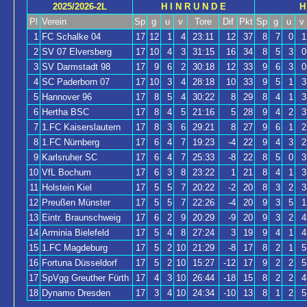
2025/2026-2L
H I N R U N D E
H
Pl
Verein
Sp
g
u
v
Tore
Dif
Pkt
Sp
g
u
v
1
FC Schalke 04
17
12
1
4
23:11
12
37
8
7
0
1
2
SV 07 Elversberg
17
10
4
3
31:15
16
34
8
5
3
0
3
SV Darmstadt 98
17
9
6
2
30:18
12
33
9
6
3
0
4
SC Paderborn 07
17
10
3
4
28:18
10
33
9
5
1
3
5
Hannover 96
17
8
5
4
30:22
8
29
8
4
1
3
6
Hertha BSC
17
8
4
5
21:16
5
28
9
4
2
3
7
1.FC Kaiserslautern
17
8
3
6
29:21
8
27
9
6
1
2
8
1.FC Nürnberg
17
6
4
7
19:23
-4
22
9
4
3
2
9
Karlsruher SC
17
6
4
7
25:33
-8
22
8
5
0
3
10
VfL Bochum
17
6
3
8
23:22
1
21
8
4
1
3
11
Holstein Kiel
17
5
5
7
20:22
-2
20
8
3
2
3
12
Preußen Münster
17
5
5
7
22:26
-4
20
9
3
5
1
13
Eintr. Braunschweig
17
6
2
9
20:29
-9
20
9
3
2
4
14
Arminia Bielefeld
17
5
4
8
27:24
3
19
9
4
1
4
15
1.FC Magdeburg
17
5
2
10
21:29
-8
17
8
2
1
5
16
Fortuna Düsseldorf
17
5
2
10
15:27
-12
17
9
2
2
5
17
SpVgg Greuther Fürth
17
4
3
10
26:44
-18
15
8
2
2
4
18
Dynamo Dresden
17
3
4
10
24:34
-10
13
8
1
2
5