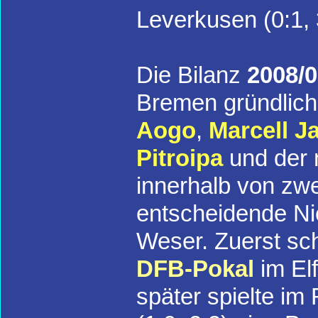
Leverkusen (0:1, 
Die Bilanz
2008/
Bremen gründlich
Aogo
,
Marcell J
Pitroipa
und der 
innerhalb von zw
entscheidende Ni
Weser. Zuerst sc
DFB-Pokal
im El
später spielte im