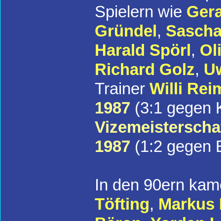
Spielern wie
Gera
Gründel
,
Sascha
Harald Spörl
,
Ol
Richard Golz
,
U
Trainer
Willi Re
1987
(3:1 gegen K
Vizemeisterscha
1987
(1:2 gegen 
In den 90ern ka
Töfting
,
Markus 