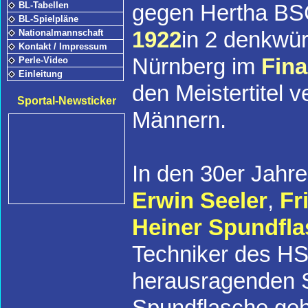
BL-Tabellen
gegen Hertha BSC
BL-Spielpläne
1922
in 2 denkwü
Nationalmannschaft
Kontakt / Impressum
Nürnberg im
Fina
Perle-Video
Einleitung
den Meistertitel 
Sportal-Newsticker
Männern.
In den 30er Jahr
Erwin Seeler
,
Fr
Heiner Spundfl
Techniker des HSV
herausragenden Sp
Spundflasche ge