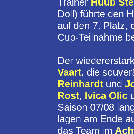
Trainer
Huub St
Doll) führte den H
auf den 7. Platz,
Cup-Teilnahme be
Der wiedererstar
Vaart
, die souve
Reinhardt
und
J
Rost
,
Ivica Olic
Saison 07/08 lang
lagen am Ende a
das Team im
Ach