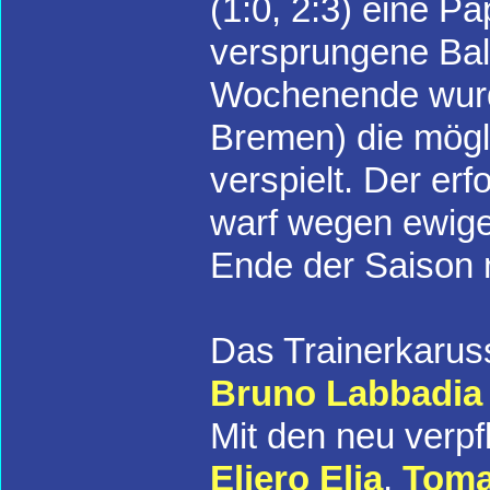
(1:0, 2:3) eine P
versprungene Bal
Wochenende wurde
Bremen) die mög
verspielt. Der er
warf wegen ewige
Ende der Saison 
Das Trainerkaruss
Bruno Labbadia
Mit den neu verpf
Eljero Elia
,
Toma