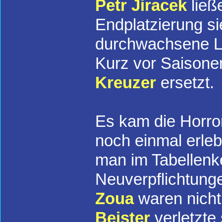
Petr Jiracek
ließ
Endplatzierung si
durchwachsene Le
Kurz vor Saiso
Kreuzer
ersetzt.
Es kam die Horro
noch einmal erle
man im Tabellenk
Neuverpflichtung
Zoua
waren nicht
Beister
verletzte