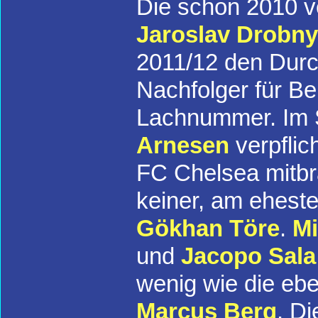
Die schon 2010 v
Jaroslav Drobn
2011/12 den Durc
Nachfolger für B
Lachnummer. Im
Arnesen
verpflic
FC Chelsea mitbr
keiner, am ehest
Gökhan Töre
.
Mi
und
Jacopo Sala
wenig wie die ebe
Marcus Berg
. Di