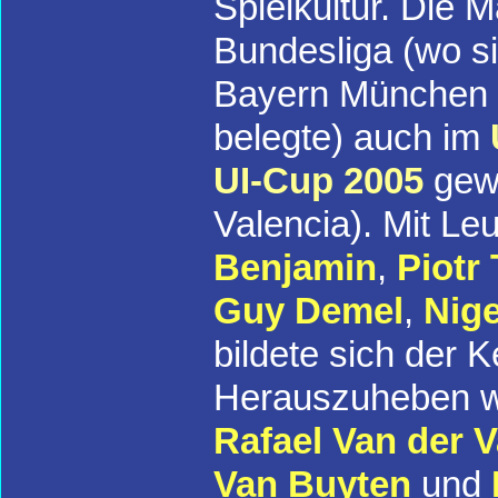
Spielkultur. Die 
Bundesliga (wo si
Bayern München 2
belegte) auch im
UI-Cup 2005
gewo
Valencia). Mit Le
Benjamin
,
Piotr
Guy Demel
,
Nig
bildete sich der 
Herauszuheben wa
Rafael Van der V
Van Buyten
und