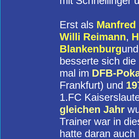
mit Schnellinger u
Erst als
Manfred 
Willi Reimann
,
H
Blankenburg
un
besserte sich die
mal im
DFB-Poka
Frankfurt) und
19
1.FC Kaiserslaut
gleichen Jahr
wu
Trainer war in die
hatte daran auc