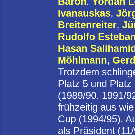
Bäron
,
Yordan L
Ivanauskas
,
Jör
Breitenreiter
,
Jü
Rudolfo Esteba
Hasan Salihamid
Möhlmann
,
Gerd
Trotzdem schling
Platz 5 und Plat
(1989/90, 1991/9
frühzeitig aus wi
Cup (1994/95). 
als Präsident (11