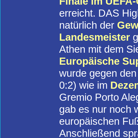
Finale im UEFA
erreicht. DAS Hig
natürlich der
Gew
Landesmeister
g
Athen mit dem Si
Europäische Su
wurde gegen den 
0:2) wie im
Deze
Gremio Porto Aleg
gab es nur noch w
europäischen Fuß
Anschließend spra