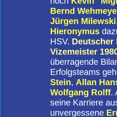
noch
Kevin "Mig
Bernd Wehmeye
Jürgen Milewski
Hieronymus
dazu
HSV.
Deutscher 
Vizemeister
198
überragende Bilan
Erfolgsteams ge
Stein
,
Allan Han
Wolfgang Rolff
.
seine Karriere au
unvergessene
Er