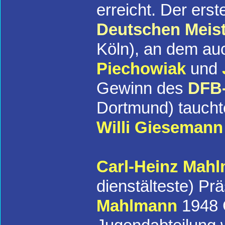
erreicht. Der er
Deutschen Meist
Köln), an dem a
Piechowiak
und
Gewinn des
DFB-
Dortmund) tauch
Willi Giesemann
Carl-Heinz Mah
dienstälteste) Pr
Mahlmann
1948 G