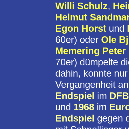
Willi Schulz
,
Hei
Helmut Sandma
Egon Horst
und
60er) oder
Ole B
Memering
Peter
70er) dümpelte di
dahin, konnte nur
Vergangenheit a
Endspiel
im
DFB
und
1968
im
Euro
Endspiel
gegen d