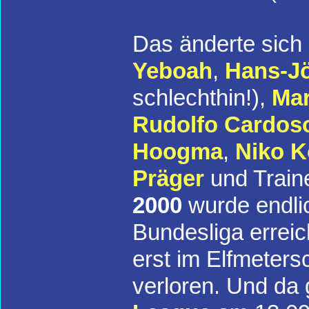
Das änderte sich
Yeboah
,
Hans-Jö
schlechthin!),
Mar
Rudolfo Cardos
Hoogma
,
Niko K
Präger
und Train
2000
wurde endlic
Bundesliga errei
erst im Elfmeter
verloren. Und da 