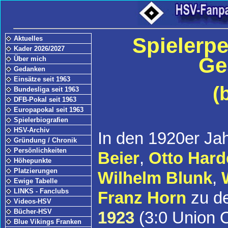
Spielerp
Aktuelles
Kader 2026/2027
Ge
Über mich
Gedanken
Einsätze seit 1963
(
Bundesliga seit 1963
DFB-Pokal seit 1963
Europapokal seit 1963
Spielerbiografien
HSV-Archiv
In den 1920er Ja
Gründung / Chronik
Persönlichkeiten
Beier
,
Otto Hard
Höhepunkte
Platzierungen
Wilhelm Blunk
,
Ewige Tabelle
LINKS - Fanclubs
Franz Horn
zu d
Videos-HSV
Bücher-HSV
1923
(3:0 Union 
Blue Vikings Franken