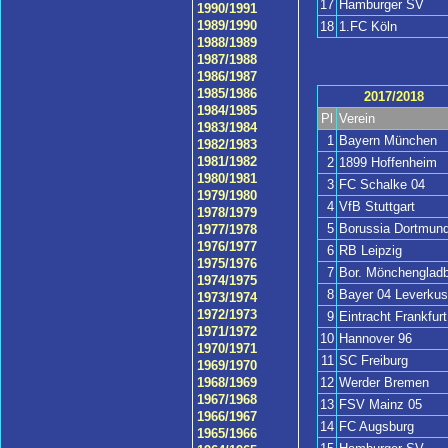
17
Hamburger SV
1990/1991
1989/1990
18
1.FC Köln
1988/1989
1987/1988
1986/1987
1985/1986
2017/2018
1984/1985
Pl
Verein
1983/1984
1
Bayern München
1982/1983
1981/1982
2
1899 Hoffenheim
1980/1981
3
FC Schalke 04
1979/1980
4
VfB Stuttgart
1978/1979
5
Borussia Dortmun
1977/1978
1976/1977
6
RB Leipzig
1975/1976
7
Bor. Mönchengladb
1974/1975
8
Bayer 04 Leverku
1973/1974
1972/1973
9
Eintracht Frankfurt
1971/1972
10
Hannover 96
1970/1971
11
SC Freiburg
1969/1970
12
Werder Bremen
1968/1969
1967/1968
13
FSV Mainz 05
1966/1967
14
FC Augsburg
1965/1966