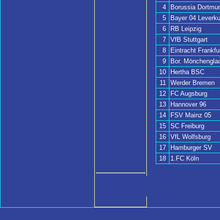
4
Borussia Dortmu
5
Bayer 04 Leverk
6
RB Leipzig
7
VfB Stuttgart
8
Eintracht Frankfu
9
Bor. Mönchengla
10
Hertha BSC
11
Werder Bremen
12
FC Augsburg
13
Hannover 96
14
FSV Mainz 05
15
SC Freiburg
16
VfL Wolfsburg
17
Hamburger SV
18
1.FC Köln