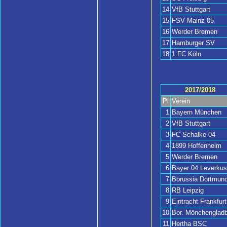
14
VfB Stuttgart
15
FSV Mainz 05
16
Werder Bremen
17
Hamburger SV
18
1.FC Köln
2017/2018
Pl
Verein
1
Bayern München
2
VfB Stuttgart
3
FC Schalke 04
4
1899 Hoffenheim
5
Werder Bremen
6
Bayer 04 Leverku
7
Borussia Dortmun
8
RB Leipzig
9
Eintracht Frankfurt
10
Bor. Mönchengladb
11
Hertha BSC