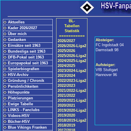
BL-
Aktuelles
Tabellen
Kader 2026/2027
Statistik
Über mich
===========
Gedanken
Absteiger:
2026/2027
FC Ingolstadt 04
Einsätze seit 1963
2026/2026-Liga2
Darmstadt 98
2025/2026
Bundesliga seit 1963
2025/2026-Liga2
DFB-Pokal seit 1963
2024/2025-Liga2
Europapokal seit 1963
Aufsteiger:
2024/2025
Spielerbiografien
VfB Stuttgart
2023/2024-Liga2
HSV-Archiv
Hannover 96
2023/2024
Gründung / Chronik
2022/2023-Liga2
2022/2023
Persönlichkeiten
2021/2022-Liga2
Höhepunkte
2021/2022
Platzierungen
2020/2021-Liga2
Ewige Tabelle
2020/2021
LINKS - Fanclubs
2019/2020-Liga2
2019/2020
Videos-HSV
2018/2019-Liga2
Bücher-HSV
2018/2019
Blue Vikings Franken
2017/2018