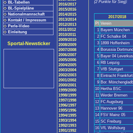
(2 Punkte für Sieg):
BL-Tabellen
2016/2017
BL-Spielpläne
2015/2016
Nationalmannschaft
2014/2015
2017/2018
2013/2014
Kontakt / Impressum
Pl
Verein
2012/2013
Perle-Video
2011/2012
1
Bayern München
Einleitung
2010/2011
2
FC Schalke 04
2009/2010
3
1899 Hoffenheim
Sportal-Newsticker
2008/2009
4
Borussia Dortmun
2007/2008
2006/2007
5
Bayer 04 Leverku
2005/2006
6
RB Leipzig
2004/2005
7
VfB Stuttgart
2003/2004
2002/2003
8
Eintracht Frankfurt
2001/2002
9
Bor. Mönchengladb
2000/2001
10
Hertha BSC
1999/2000
11
Werder Bremen
1998/1999
1997/1998
12
FC Augsburg
1996/1997
13
Hannover 96
1995/1996
14
FSV Mainz 05
1994/1995
1993/1994
15
SC Freiburg
1992/1993
16
VfL Wolfsburg
1991/1992