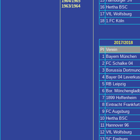
15
Hamburger SV
1964/1965
1963/1964
16
Hertha BSC
17
VfL Wolfsburg
18
1.FC Köln
2017/2018
Pl
Verein
1
Bayern München
2
FC Schalke 04
3
Borussia Dortmun
4
Bayer 04 Leverku
5
RB Leipzig
6
Bor. Mönchengladb
7
1899 Hoffenheim
8
Eintracht Frankfurt
9
FC Augsburg
10
Hertha BSC
11
Hannover 96
12
VfL Wolfsburg
13
SC Freiburg