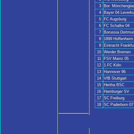
3
Bor. Mönchengla
4
Bayer 04 Leverk
5
FC Augsburg
6
FC Schalke 04
7
Borussia Dortmu
8
1899 Hoffenheim
9
Eintracht Frankfu
10
Werder Bremen
11
FSV Mainz 05
12
1.FC Köln
13
Hannover 96
14
VfB Stuttgart
15
Hertha BSC
16
Hamburger SV
17
SC Freiburg
18
SC Paderborn 07