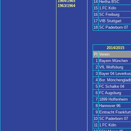
1964/1965
14
Hertha BSC
1963/1964
15
1.FC Köln
16
SC Freiburg
17
VfB Stuttgart
18
SC Paderborn 07
2014/2015
Pl
Verein
1
Bayern München
2
VfL Wolfsburg
3
Bayer 04 Leverku
4
Bor. Mönchengladb
5
FC Schalke 04
6
FC Augsburg
7
1899 Hoffenheim
8
Hannover 96
9
Eintracht Frankfurt
10
SC Paderborn 07
11
1.FC Köln