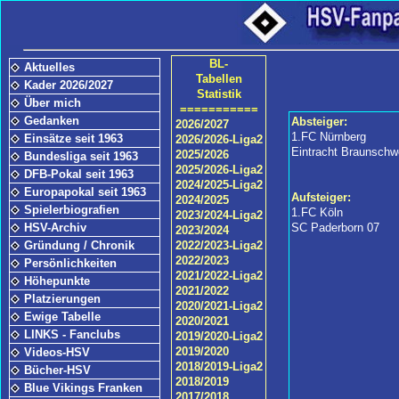
BL-
Aktuelles
Tabellen
Kader 2026/2027
Statistik
Über mich
===========
Gedanken
Absteiger:
2026/2027
1.FC Nürnberg
Einsätze seit 1963
2026/2026-Liga2
Eintracht Braunschw
2025/2026
Bundesliga seit 1963
2025/2026-Liga2
DFB-Pokal seit 1963
2024/2025-Liga2
Europapokal seit 1963
Aufsteiger:
2024/2025
Spielerbiografien
1.FC Köln
2023/2024-Liga2
HSV-Archiv
SC Paderborn 07
2023/2024
Gründung / Chronik
2022/2023-Liga2
2022/2023
Persönlichkeiten
2021/2022-Liga2
Höhepunkte
2021/2022
Platzierungen
2020/2021-Liga2
Ewige Tabelle
2020/2021
LINKS - Fanclubs
2019/2020-Liga2
2019/2020
Videos-HSV
2018/2019-Liga2
Bücher-HSV
2018/2019
Blue Vikings Franken
2017/2018