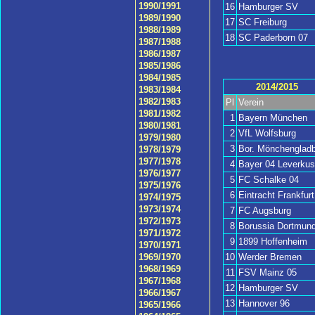
1990/1991
16
Hamburger SV
1989/1990
17
SC Freiburg
1988/1989
18
SC Paderborn 07
1987/1988
1986/1987
1985/1986
1984/1985
2014/2015
1983/1984
1982/1983
Pl
Verein
1981/1982
1
Bayern München
1980/1981
2
VfL Wolfsburg
1979/1980
3
Bor. Mönchengladb
1978/1979
1977/1978
4
Bayer 04 Leverku
1976/1977
5
FC Schalke 04
1975/1976
6
Eintracht Frankfurt
1974/1975
1973/1974
7
FC Augsburg
1972/1973
8
Borussia Dortmun
1971/1972
9
1899 Hoffenheim
1970/1971
10
Werder Bremen
1969/1970
1968/1969
11
FSV Mainz 05
1967/1968
12
Hamburger SV
1966/1967
13
Hannover 96
1965/1966