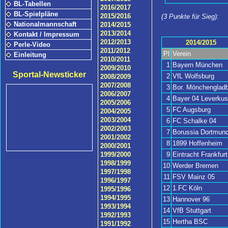
BL-Tabellen
2016/2017
BL-Spielpläne
2015/2016
(3 Punkte für Sieg):
Nationalmannschaft
2014/2015
2013/2014
Kontakt / Impressum
2012/2013
2014/2015
Perle-Video
2011/2012
Pl
Verein
Einleitung
2010/2011
1
Bayern München
2009/2010
Sportal-Newsticker
2
VfL Wolfsburg
2008/2009
2007/2008
3
Bor. Mönchengladb
2006/2007
4
Bayer 04 Leverku
2005/2006
5
FC Augsburg
2004/2005
2003/2004
6
FC Schalke 04
2002/2003
7
Borussia Dortmun
2001/2002
8
1899 Hoffenheim
2000/2001
9
Eintracht Frankfurt
1999/2000
1998/1999
10
Werder Bremen
1997/1998
11
FSV Mainz 05
1996/1997
12
1.FC Köln
1995/1996
1994/1995
13
Hannover 96
1993/1994
14
VfB Stuttgart
1992/1993
15
Hertha BSC
1991/1992