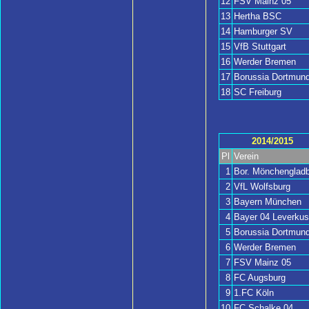
12
FSV Mainz 05
13
Hertha BSC
14
Hamburger SV
15
VfB Stuttgart
16
Werder Bremen
17
Borussia Dortmun
18
SC Freiburg
2014/2015
Pl
Verein
1
Bor. Mönchengladb
2
VfL Wolfsburg
3
Bayern München
4
Bayer 04 Leverku
5
Borussia Dortmun
6
Werder Bremen
7
FSV Mainz 05
8
FC Augsburg
9
1.FC Köln
10
FC Schalke 04