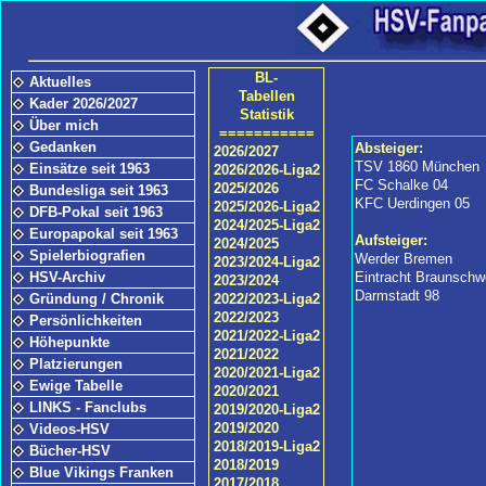
BL-
Aktuelles
Tabellen
Kader 2026/2027
Statistik
Über mich
===========
Gedanken
Absteiger:
2026/2027
TSV 1860 München
Einsätze seit 1963
2026/2026-Liga2
FC Schalke 04
2025/2026
Bundesliga seit 1963
KFC Uerdingen 05
2025/2026-Liga2
DFB-Pokal seit 1963
2024/2025-Liga2
Europapokal seit 1963
Aufsteiger:
2024/2025
Spielerbiografien
Werder Bremen
2023/2024-Liga2
HSV-Archiv
Eintracht Braunschw
2023/2024
Darmstadt 98
Gründung / Chronik
2022/2023-Liga2
2022/2023
Persönlichkeiten
2021/2022-Liga2
Höhepunkte
2021/2022
Platzierungen
2020/2021-Liga2
Ewige Tabelle
2020/2021
LINKS - Fanclubs
2019/2020-Liga2
2019/2020
Videos-HSV
2018/2019-Liga2
Bücher-HSV
2018/2019
Blue Vikings Franken
2017/2018