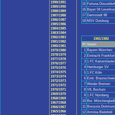
1990/1991
15
Fortuna Düsseldor
1989/1990
16
Bayer 04 Leverku
1988/1989
17
Darmstadt 98
1987/1988
1986/1987
18
MSV Duisburg
1985/1986
1984/1985
1983/1984
1982/1983
1981/1982
1981/1982
Pl
Verein
1980/1981
1
Bayern München
1979/1980
1978/1979
2
Eintracht Frankfurt
1977/1978
3
1.FC Kaiserslauter
1976/1977
4
Hamburger SV
1975/1976
1974/1975
5
1.FC Köln
1973/1974
6
Eintr. Braunschwei
1972/1973
7
Werder Bremen
1971/1972
8
VfL Bochum
1970/1971
1969/1970
9
1.FC Nürnberg
1968/1969
10
Bor. Mönchengladb
1967/1968
11
Borussia Dortmun
1966/1967
1965/1966
12
Arminia Bielefeld