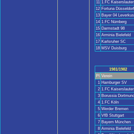
11
1.FC Kaiserslauter
12
Fortuna Düsseldor
13
Bayer 04 Leverku
14
1.FC Nürnberg
15
Darmstadt 98
16
Arminia Bielefeld
17
Karlsruher SC
18
MSV Duisburg
1981/1982
Pl
Verein
1
Hamburger SV
2
1.FC Kaiserslauter
3
Borussia Dortmun
4
1.FC Köln
5
Werder Bremen
6
VfB Stuttgart
7
Bayern München
8
Arminia Bielefeld