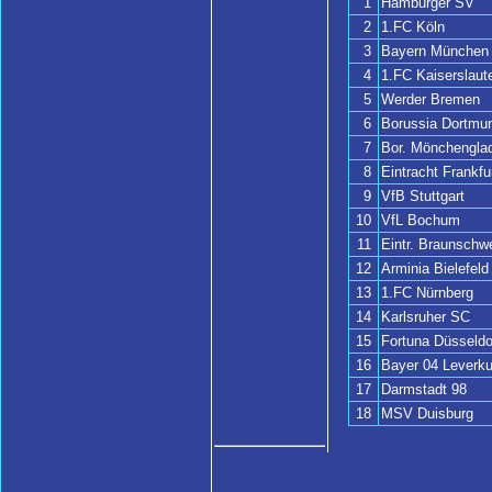
1
Hamburger SV
2
1.FC Köln
3
Bayern München
4
1.FC Kaiserslaut
5
Werder Bremen
6
Borussia Dortmu
7
Bor. Mönchengla
8
Eintracht Frankfu
9
VfB Stuttgart
10
VfL Bochum
11
Eintr. Braunschw
12
Arminia Bielefeld
13
1.FC Nürnberg
14
Karlsruher SC
15
Fortuna Düsseldo
16
Bayer 04 Leverk
17
Darmstadt 98
18
MSV Duisburg