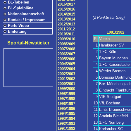
BL-Tabellen
2016/2017
BL-Spielpläne
2015/2016
Nationalmannschaft
2014/2015
(2 Punkte für Sieg):
2013/2014
Kontakt / Impressum
2012/2013
Perle-Video
2011/2012
Einleitung
1981/1982
2010/2011
Pl
Verein
2009/2010
Sportal-Newsticker
2008/2009
1
Hamburger SV
2007/2008
2
1.FC Köln
2006/2007
3
Bayern München
2005/2006
2004/2005
4
1.FC Kaiserslauter
2003/2004
4
Werder Bremen
2002/2003
6
Borussia Dortmun
2001/2002
7
Bor. Mönchengladb
2000/2001
1999/2000
8
Eintracht Frankfurt
1998/1999
9
VfB Stuttgart
1997/1998
10
VfL Bochum
1996/1997
1995/1996
11
Eintr. Braunschwei
1994/1995
12
Arminia Bielefeld
1993/1994
13
1.FC Nürnberg
1992/1993
1991/1992
14
Karlsruher SC