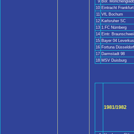
9
Bor. Mönchengladb
10
Eintracht Frankfurt
11
VfL Bochum
12
Karlsruher SC
13
1.FC Nürnberg
14
Eintr. Braunschwei
15
Bayer 04 Leverku
16
Fortuna Düsseldor
17
Darmstadt 98
18
MSV Duisburg
1981/1982