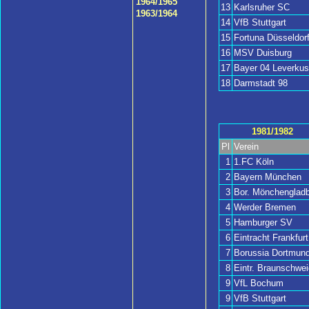
1964/1965
13
Karlsruher SC
1963/1964
14
VfB Stuttgart
15
Fortuna Düsseldor
16
MSV Duisburg
17
Bayer 04 Leverku
18
Darmstadt 98
1981/1982
Pl
Verein
1
1.FC Köln
2
Bayern München
3
Bor. Mönchengladb
4
Werder Bremen
5
Hamburger SV
6
Eintracht Frankfurt
7
Borussia Dortmun
8
Eintr. Braunschwei
9
VfL Bochum
9
VfB Stuttgart