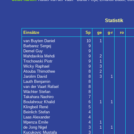
Statistik
Einsätze
Sp
ge
g-r
ro
van Buyten Daniel
10
1
Barbarez Sergej
9
Demel Guy
9
Mahdavikia Mehdi
9
2
Trochowski Piotr
9
1
Wicky Raphael
9
3
Atouba Thimothee
8
2
Jarolim David
8
3
1
Lauth Benjamin
8
van der Vaart Rafael
8
Wächter Stefan
8
Takahara Naohiro
7
Boulahrouz Khalid
6
1
1
Klingbeil René
5
Beinlich Stefan
4
Laas Alexander
4
Mpenza Emile
4
1
de Jong Nigel
3
1
1
Kucukovic Mustafa
3