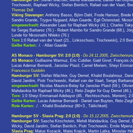
Trochowski, Raphael Wicky, Stefan Beinlich, Rafael van der Vaart, Be
Thomas Doll
Viking Stavanger:
Anthony Basso, Björn Dahl, Frode Hansen, Brede 
Sandro Grande, Trygve Nygaard, Allan Gaarde, Egil Östenstad, Nkosin
eingewechselt:
Alexander Laas für Raphael Wicky (41.), Charles Takyi
für Sergej Barbarez (76.)
-
Robert Mambo für Sandro Grande (68.), Jörg
Lunde für Nkosinathi Nhleko (76.)
Tore
1:0 Rafael van der Vaart (21., Linksschuss, Trochowski), 2:0 Ben
Gelbe Karten:
./. - Allan Gaarde
AS Monaco - Hamburger SV: 2:0 (1:0)
-
Do 24.11.2005, Zwischenrun
AS Monaco:
Guillaume Warmuz, Eric Cubilier, Gaël Givet, François-J
Lucas Ademar Bernardi, Jaroslav Plasil, Camel Meriem, Sheyi Emmanue
Francesco Guidolin
Hamburger SV:
Stefan Wächter, Guy Demel, Khalid Boulahrouz, Danie
David Jarolim, Piotr Trochowski, Rafael van der Vaart, Sergej Barbar
eingewechselt:
Nicolas Maurice-Belay für Jaroslav Plasil (59.), Olivi
Mahdavikia für Raphael Wicky (46.), Reto Ziegler für Guy Demel (46.),
Tore:
1:0 Sheyi Emmanuel Adebayor (45., Rechtsschuss, Meriem), 2:0 
Gelbe Karten:
Lucas Ademar Bernardi - Daniel van Buyten, Reto Ziegl
Rote Karten:
./. - Khalid Boulahrouz (90+3., Tätlichkeit)
Hamburger SV - Slavia Prag: 2:0 (1:0)
-
Do 15.12.2005, Zwischenru
Hamburger SV:
Sascha Kirschstein, Mehdi Mahdavikia, Guy Demel, 
Wicky, David Jarolim, Stefan Beinlich, Piotr Trochowski, Emile Mpenz
Slavia Prag:
Matus Kozacik, Matej Krajcik, Martin Latka, Miroslav H