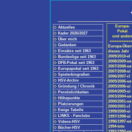
Europa-
Aktuelles
Pokal
Kader 2026/2027
und ander
Über mich
=========
Gedanken
Europa-Über
Einsätze seit 1963
dieses Jahr
2009/2010-el
Bundesliga seit 1963
2008/2009-ue
DFB-Pokal seit 1963
2007/2008-ue
Europapokal seit 1963
2007/2008-ui
Spielerbiografien
2006/2007-cl
HSV-Archiv
2005/2006-ue
Gründung / Chronik
2005/2006-ui
2004/2005-ui
Persönlichkeiten
2003/2004-ue
Höhepunkte
2000/2001-ue
Platzierungen
2000/2001-cl
Ewige Tabelle
1999/2000-ui
LINKS - Fanclubs
1997/1998-ui
1996/1997-ue
Videos-HSV
1994-toto
Bücher-HSV
1991/1992-ue