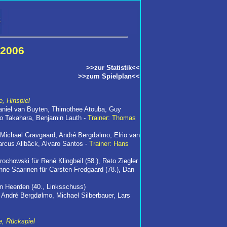
/2006
>>zur Statistik<<
>>zum Spielplan<<
, Hinspiel
Daniel van Buyten, Thimothee Atouba, Guy
ro Takahara, Benjamin Lauth -
Trainer: Thomas
Michael Gravgaard, André Bergdølmo, Elrio van
arcus Allbäck, Alvaro Santos -
Trainer: Hans
ochowski für René Klingbeil (58.), Reto Ziegler
nne Saarinen für Carsten Fredgaard (78.), Dan
an Heerden (40., Linksschuss)
 André Bergdølmo, Michael Silberbauer, Lars
e, Rückspiel