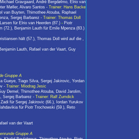
Michael Gravgaard, André Bergdølmo, Elrio van
ter Møller, Alvaro Santos -
Trainer: Hans Backe
el van Buyten, Thimothee Atouba, Raphael
penza, Sergej Barbarez -
Trainer: Thomas Doll
rsen für Elrio van Heerden (87.)
-
Piotr
m (72.), Benjamin Lauth für Emile Mpenza (83.)
istiansen hält (57.), Thomas Doll wird auf die ,
enjamin Lauth, Rafael van der Vaart, Guy
de Gruppe A
ma Gueye, Tiago Silva, Sergej Jakirovic, Yordan
ov -
Trainer: Miodrag Jesic
Guy Demel, Thimothee Atouba, David Jarolim,
a, Sergej Barbarez -
Trainer: Ralf Zumdick
Zadi für Sergej Jakirovic (66.), Iordan Yurukov
ahdavikia für Piotr Trochowski (59.), Reto
fael van der Vaart
henrunde Gruppe A
, Khalid Boulahrouz, Thimothee Atouba, Piotr