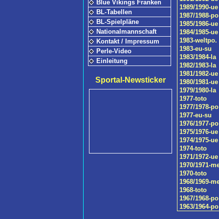
Blue Vikings Franken
1989/1990-ue
BL-Tabellen
1987/1988-po
BL-Spielpläne
1985/1986-ue
Nationalmannschaft
1984/1985-ue
1983-weltpo.
Kontakt / Impressum
1983-eu-su
Perle-Video
1983/1984-la
Einleitung
1982/1983-la
1981/1982-ue
Sportal-Newsticker
1980/1981-ue
1979/1980-la
1977-toto
1977/1978-po
1977-eu-su
1976/1977-po
1975/1976-ue
1974/1975-ue
1974-toto
1971/1972-ue
1970/1971-m
1970-toto
1968/1969-m
1968-toto
1967/1968-po
1963/1964-po