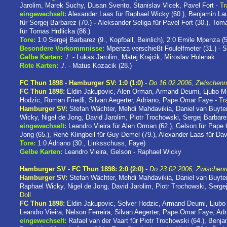
Jarolim, Marek Suchy, Dusan Svento, Stanislav Vlcek, Pavel Fort -
Tr
eingewechselt:
Alexander Laas für Raphael Wicky (60.), Benjamin Lau
für Sergej Barbarez (70.)
-
Aleksander Seliga für Pavel Fort (30.), Tom
für Tomas Hrdlicka (86.)
Tore:
1:0 Sergej Barbarez (9., Kopfball, Beinlich), 2:0 Emile Mpenza 
Besondere Vorkommnisse:
Mpenza verschießt Foulelfmeter (31.) - Se
Gelbe Karten:
./. - Lukas Jarolim, Matej Krajcik, Miroslav Holenak
Rote Karten:
./. - Matus Kozacik (28.)
FC Thun 1898 - Hamburger SV: 1:0 (1:0)
-
Do 16.02.2006, Zwischenru
FC Thun 1898:
Eldin Jakupovic, Alen Orman, Armand Deumi, Ljubo Mil
Hodzic, Roman Friedli, Silvan Aegerter, Adriano, Pape Omar Faye -
Tr
Hamburger SV:
Stefan Wächter, Mehdi Mahdavikia, Daniel van Buyt
Wicky, Nigel de Jong, David Jarolim, Piotr Trochowski, Sergej Barbar
eingewechselt:
Leandro Vieira für Alen Orman (62.), Gelson für Pape
Jong (65.), René Klingbeil für Guy Demel (79.), Alexander Laas für Dav
Tore:
1:0 Adriano (30., Linksschuss, Faye)
Gelbe Karten:
Leandro Vieira, Gelson - Raphael Wicky
Hamburger SV - FC Thun 1898: 2:0 (2:0)
-
Do 23.02.2006, Zwischenr
Hamburger SV:
Stefan Wächter, Mehdi Mahdavikia, Daniel van Buyte
Raphael Wicky, Nigel de Jong, David Jarolim, Piotr Trochowski, Serge
Doll
FC Thun 1898:
Eldin Jakupovic, Selver Hodzic, Armand Deumi, Ljubo 
Leandro Vieira, Nelson Ferreira, Silvan Aegerter, Pape Omar Faye, Adr
eingewechselt:
Rafael van der Vaart für Piotr Trochowski (64.), Benja