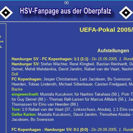
00
UEFA-Pokal 2005
e
==
s.
Aufstellungen
Hamburger SV - FC Kopenhagen: 1:1 (1:1)
-
Do 15.09.2005, 1. Runde
Hamburger SV:
Stefan Wächter, René Klingbeil, Bastian Reinhardt, 
Demel, Mehdi Mahdavikia, David Jarolim, Rafael van der Vaart, Naohi
Doll
FC Kopenhagen:
Jesper Christiansen, Lars Jacobsen, Bo Svensson, 
Heerden, Tobias Linderoth, Michael Silberbauer, Carsten Fredgaard, M
Backe
eingewechselt:
Mustafa Kucukovic für Naohiro Takahara (58.), Piotr Tr
für Guy Demel (88.)
-
Thomas Røll-Larsen für Marcus Allbäck (56.), Ja
Thomassen für Elrio van Heerden (89.)
Tore:
1:0 Rafael van der Vaart (37., Linksschuss, Atouba), 1:1 Elrio v
Gelbe Karten:
Mustafa Kucukovic, David Jarolim, Thimothee Atouba -
Jacobsen, Bo Svensson
FC Kopenhagen - Hamburger SV: 0:1 (0:0)
-
Do 29.09.2005, 1. Rund