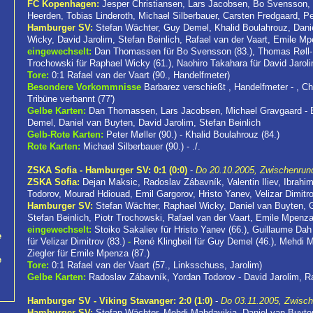
FC Kopenhagen:
Jesper Christiansen, Lars Jacobsen, Bo Svensson, 
Heerden, Tobias Linderoth, Michael Silberbauer, Carsten Fredgaard, Pe
Hamburger SV:
Stefan Wächter, Guy Demel, Khalid Boulahrouz, Dani
Wicky, David Jarolim, Stefan Beinlich, Rafael van der Vaart, Emile M
eingewechselt:
Dan Thomassen für Bo Svensson (83.), Thomas Røll-La
Trochowski für Raphael Wicky (61.), Naohiro Takahara für David Jaroli
Tore:
0:1 Rafael van der Vaart (90., Handelfmeter)
Besondere Vorkommnisse
Barbarez verschießt , Handelfmeter - , Chr
Tribüne verbannt (77')
Gelbe Karten:
Dan Thomassen, Lars Jacobsen, Michael Gravgaard - B
Demel, Daniel van Buyten, David Jarolim, Stefan Beinlich
Gelb-Rote Karten:
Peter Møller (90.) - Khalid Boulahrouz (84.)
Rote Karten:
Michael Silberbauer (90.) - ./.
ZSKA Sofia - Hamburger SV: 0:1 (0:0)
-
Do 20.10.2005, Zwischenrun
ZSKA Sofia:
Dejan Maksic, Radoslav Zábavník, Valentin Iliev, Ibrahi
Todorov, Mourad Hdiouad, Emil Gargorov, Hristo Yanev, Velizar Dimitr
Hamburger SV:
Stefan Wächter, Raphael Wicky, Daniel van Buyten, 
Stefan Beinlich, Piotr Trochowski, Rafael van der Vaart, Emile Mpenz
eingewechselt:
Stoiko Sakaliev für Hristo Yanev (66.), Guillaume Dah 
e
für Velizar Dimitrov (83.)
-
René Klingbeil für Guy Demel (46.), Mehdi M
Ziegler für Emile Mpenza (87.)
e
Tore:
0:1 Rafael van der Vaart (57., Linksschuss, Jarolim)
Gelbe Karten:
Radoslav Zábavník, Yordan Todorov - David Jarolim, Ra
Hamburger SV - Viking Stavanger: 2:0 (1:0)
-
Do 03.11.2005, Zwisc
Hamburger SV:
Stefan Wächter, Mehdi Mahdavikia, Daniel van Buyten