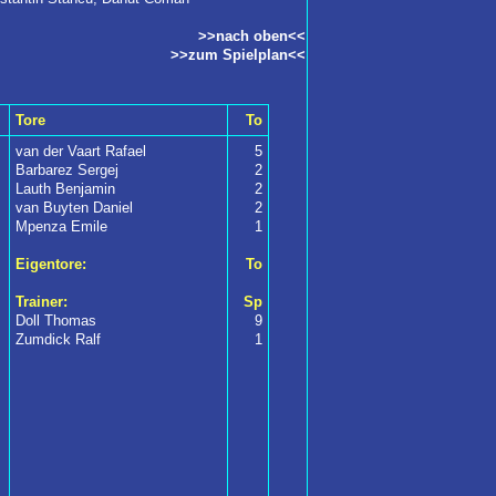
>>nach oben<<
>>zum Spielplan<<
Tore
To
van der Vaart Rafael
5
Barbarez Sergej
2
Lauth Benjamin
2
van Buyten Daniel
2
Mpenza Emile
1
Eigentore:
To
Trainer:
Sp
Doll Thomas
9
Zumdick Ralf
1