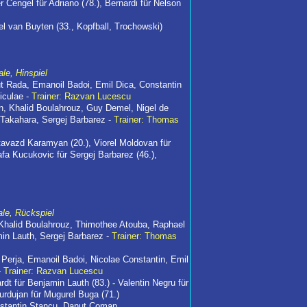
r Cengel für Adriano (78.), Bernardi für Nelson
l van Buyten (33., Kopfball, Trochowski)
le, Hinspiel
ut Rada, Emanoil Badoi, Emil Dica, Constantin
iculae -
Trainer: Razvan Lucescu
n, Khalid Boulahrouz, Guy Demel, Nigel de
 Takahara, Sergej Barbarez -
Trainer: Thomas
rtavazd Karamyan (20.), Viorel Moldovan für
afa Kucukovic für Sergej Barbarez (46.),
ale, Rückspiel
Khalid Boulahrouz, Thimothee Atouba, Raphael
min Lauth, Sergej Barbarez -
Trainer: Thomas
Perja, Emanoil Badoi, Nicolae Constantin, Emil
-
Trainer: Razvan Lucescu
rdt für Benjamin Lauth (83.)
-
Valentin Negru für
Burdujan für Mugurel Buga (71.)
onstantin Stancu, Danut Coman