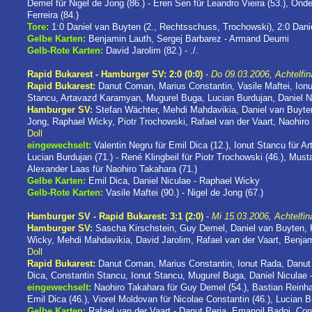
Demel für Nigel de Jong (86.)
-
Eren Sen für Leandro Vieira (53.), Önde
Ferreira (84.)
Tore:
1:0 Daniel van Buyten (2., Rechtsschuss, Trochowski), 2:0 Danie
Gelbe Karten:
Benjamin Lauth, Sergej Barbarez - Armand Deumi
Gelb-Rote Karten:
David Jarolim (82.) - ./.
Rapid Bukarest - Hamburger SV: 2:0 (0:0)
-
Do 09.03.2006, Achtelfina
Rapid Bukarest:
Danut Coman, Marius Constantin, Vasile Maftei, Ion
Stancu, Artavazd Karamyan, Mugurel Buga, Lucian Burdujan, Daniel N
Hamburger SV:
Stefan Wächter, Mehdi Mahdavikia, Daniel van Buyte
Jong, Raphael Wicky, Piotr Trochowski, Rafael van der Vaart, Naohiro
Doll
eingewechselt:
Valentin Negru für Emil Dica (12.), Ionut Stancu für A
Lucian Burdujan (71.)
-
René Klingbeil für Piotr Trochowski (46.), Must
Alexander Laas für Naohiro Takahara (71.)
Gelbe Karten:
Emil Dica, Daniel Niculae - Raphael Wicky
Gelb-Rote Karten:
Vasile Maftei (90.) - Nigel de Jong (67.)
Hamburger SV - Rapid Bukarest: 3:1 (2:0)
-
Mi 15.03.2006, Achtelfin
Hamburger SV:
Sascha Kirschstein, Guy Demel, Daniel van Buyten, 
Wicky, Mehdi Mahdavikia, David Jarolim, Rafael van der Vaart, Benja
Doll
Rapid Bukarest:
Danut Coman, Marius Constantin, Ionut Rada, Danut 
Dica, Constantin Stancu, Ionut Stancu, Mugurel Buga, Daniel Niculae 
eingewechselt:
Naohiro Takahara für Guy Demel (54.), Bastian Reinha
Emil Dica (46.), Viorel Moldovan für Nicolae Constantin (46.), Lucian 
Gelbe Karten:
Rafael van der Vaart - Danut Perja, Emanoil Badoi, C