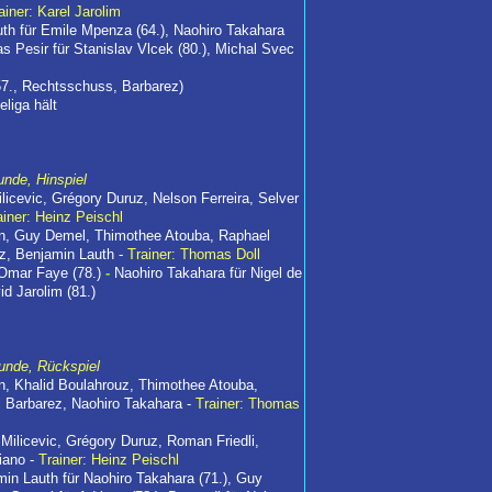
ainer: Karel Jarolim
th für Emile Mpenza (64.), Naohiro Takahara
as Pesir für Stanislav Vlcek (80.), Michal Svec
(57., Rechtsschuss, Barbarez)
liga hält
nde, Hinspiel
icevic, Grégory Duruz, Nelson Ferreira, Selver
ainer: Heinz Peischl
en, Guy Demel, Thimothee Atouba, Raphael
ez, Benjamin Lauth -
Trainer: Thomas Doll
 Omar Faye (78.)
-
Naohiro Takahara für Nigel de
id Jarolim (81.)
unde, Rückspiel
n, Khalid Boulahrouz, Thimothee Atouba,
j Barbarez, Naohiro Takahara -
Trainer: Thomas
Milicevic, Grégory Duruz, Roman Friedli,
iano -
Trainer: Heinz Peischl
min Lauth für Naohiro Takahara (71.), Guy