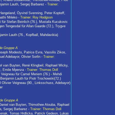
njamin Lauth, Sergej Barbarez -
Trainer:
Hangeland, Öyvind Svenning, Peter Kopteff,
athi Nhleko -
Trainer: Roy Hodgson
 für Stefan Beinlich (76.), Mustafa Kucukovic
en Tengesdal für Allan Gaarde (72.), Trygve
jamin Lauth (76., Kopfball, Mahdavikia)
de Gruppe A
oseph Modesto, Patrice Evra, Vassilis Zikos,
l Adebayor, Olivier Sorlin -
Trainer:
l van Buyten, René Klingbeil, Raphael Wicky,
ez, Emile Mpenza -
Trainer: Thomas Doll
er Veigneau für Camel Meriem (76.)
-
Mehdi
 Benjamin Lauth für Piotr Trochowski(72.)
Olivier Veigneau (90., Linksschuss, Adebayor)
er
nde Gruppe A
Daniel van Buyten, Thimothee Atouba, Raphael
a, Sergej Barbarez -
Trainer: Thomas Doll
olenak, Tomas Hrdlicka, Patrick Gedeon, Lukas