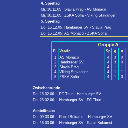
4. Spieltag
Mi, 30.11.05
Slavia Prag - AS Monaco
Mi, 30.11.05
ZSKA Sofia - Viking Stavanger
5. Spieltag
Do, 15.12.05
Hamburger SV - Slavia Prag
Do, 15.12.05
AS Monaco - ZSKA Sofia
Gruppe A:
PL
Verein
Sp
g
u
1
AS Monaco
4
3
0
2
Hamburger SV
4
3
0
3
Slavia Prag
4
1
1
4
Viking Stavanger
4
1
1
5
ZSKA Sofia
4
1
0
Zwischenrunde
Do, 16.02.06
FC Thun - Hamburger SV
Do, 23.02.06
Hamburger SV - FC Thun
Achtelfinale:
Do, 09.03.06
Rapid Bukarest - Hamburger SV
Do, 16.03.06
Hamburger SV - Rapid Bukarest