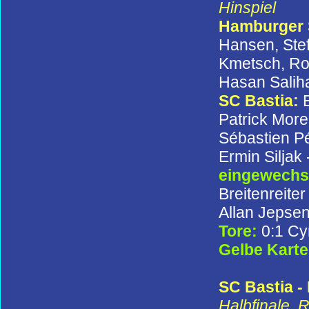
Hinspiel
Hamburger
Hansen, Ste
Kmetsch, Rod
Hasan Salih
SC Bastia:
Patrick More
Sébastien Pé
Ermin Siljak 
eingewechse
Breitenreiter
Allan Jepsen
Tore:
0:1 Cyr
Gelbe Kart
SC Bastia - 
Halbfinale, 