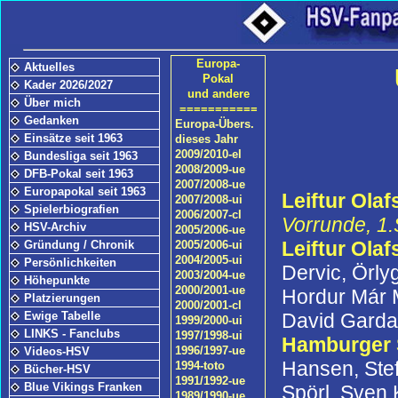
Europa-
Aktuelles
Pokal
Kader 2026/2027
und andere
Über mich
===========
Gedanken
Europa-Übers.
Einsätze seit 1963
dieses Jahr
2009/2010-el
Bundesliga seit 1963
2008/2009-ue
DFB-Pokal seit 1963
2007/2008-ue
Europapokal seit 1963
Leiftur Olaf
2007/2008-ui
Spielerbiografien
2006/2007-cl
Vorrunde, 1.
HSV-Archiv
2005/2006-ue
Leiftur Olaf
Gründung / Chronik
2005/2006-ui
2004/2005-ui
Persönlichkeiten
Dervic, Örly
2003/2004-ue
Höhepunkte
2000/2001-ue
Hordur Már 
Platzierungen
2000/2001-cl
David Garda
Ewige Tabelle
1999/2000-ui
LINKS - Fanclubs
1997/1998-ui
Hamburger
1996/1997-ue
Videos-HSV
Hansen, Ste
1994-toto
Bücher-HSV
1991/1992-ue
Blue Vikings Franken
Spörl, Sven 
1989/1990-ue