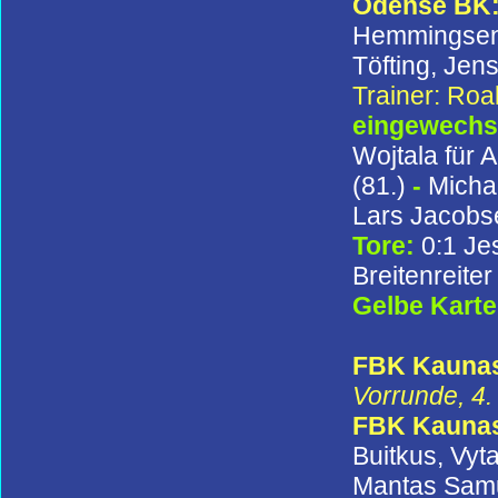
Odense BK
Hemmingsen, 
Töfting, Jen
Trainer: Roa
eingewechse
Wojtala für 
(81.)
-
Micha
Lars Jacobse
Tore:
0:1 Je
Breitenreiter
Gelbe Kart
FBK Kaunas 
Vorrunde, 4.
FBK Kauna
Buitkus, Vy
Mantas Samu