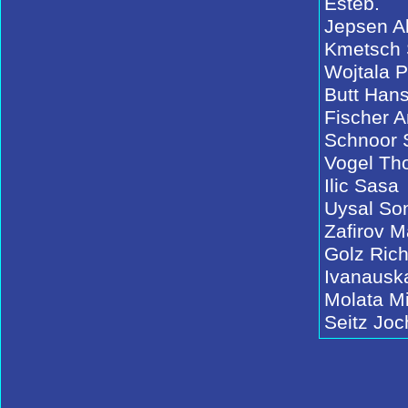
Esteb.
Jepsen A
Kmetsch
Wojtala P
Butt Hans
Fischer 
Schnoor 
Vogel Th
Ilic Sasa
Uysal So
Zafirov M
Golz Ric
Ivanausk
Molata M
Seitz Jo