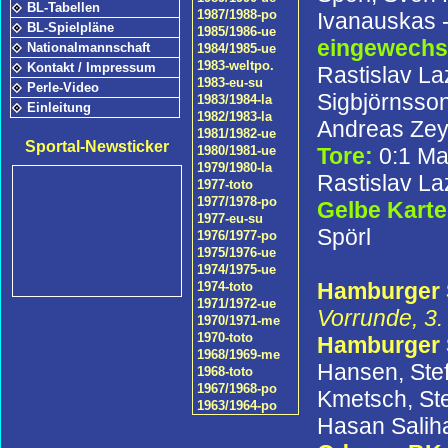
BL-Tabellen
1987/1988-po
Ivanauskas 
BL-Spielpläne
1985/1986-ue
eingewechse
Nationalmannschaft
1984/1985-ue
1983-weltpo.
Kontakt / Impressum
Rastislav La
1983-eu-su
Perle-Video
Sigbjörnsson
1983/1984-la
Einleitung
1982/1983-la
Andreas Zeye
1981/1982-ue
Sportal-Newsticker
Tore:
0:1 Ma
1980/1981-ue
1979/1980-la
Rastislav Laz
1977-toto
1977/1978-po
Gelbe Kart
1977-eu-su
Spörl
1976/1977-po
1975/1976-ue
1974/1975-ue
Hamburger S
1974-toto
1971/1972-ue
Vorrunde, 3.
1970/1971-me
1970-toto
Hamburger
1968/1969-me
Hansen, Stef
1968-toto
1967/1968-po
Kmetsch, Ste
1963/1964-po
Hasan Salih