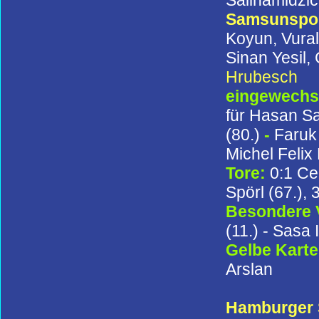
Samsunspo
Koyun, Vural
Sinan Yesil,
Hrubesch
eingewechse
für Hasan Sa
(80.)
-
Faruk
Michel Felix
Tore:
0:1 Ce
Spörl (67.), 
Besondere
(11.) - Sasa I
Gelbe Kart
Arslan
Hamburger S