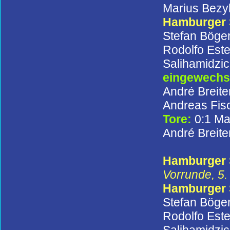
Marius Bezy
Hamburger
Stefan Böger
Rodolfo Este
Salihamidzic
eingewechse
André Breite
Andreas Fisc
Tore:
0:1 Ma
André Breiten
Hamburger S
Vorrunde, 5.
Hamburger
Stefan Böge
Rodolfo Este
Salihamidzic