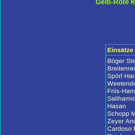
Gelb-Rote 
Einsätze
Böger St
Breitenre
Spörl Har
Weetendo
Friis-Ha
Salihamid
Hasan
Schopp 
Zeyer An
Cardoso 