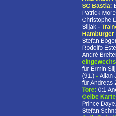
SC Bastia:
Patrick More
Christophe D
Siljak -
Train
Hamburger
Stefan Böger
Rodolfo Este
André Breite
eingewechse
für Ermin Sil
(91.)
-
Allan 
für Andreas 
Tore:
0:1 An
Gelbe Kart
Prince Daye,
Stefan Schno