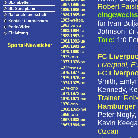
BL-Tabellen
1987/1988-po
Robert Paisl
BL-Spielpläne
1985/1986-ue
eingewechse
Nationalmannschaft
1984/1985-ue
1983-weltpo.
Kontakt / Impressum
für Ivan Bulj
1983-eu-su
Perle-Video
Johnson für
1983/1984-la
Einleitung
1982/1983-la
Tore:
1:0 Fe
1981/1982-ue
Sportal-Newsticker
1980/1981-ue
1979/1980-la
FC Liverpoo
1977-toto
1977/1978-po
Liverpool, E
1977-eu-su
FC Liverpoo
1976/1977-po
1975/1976-ue
Smith, Emly
1974/1975-ue
Kennedy, Ken
1974-toto
1971/1972-ue
Trainer: Rob
1970/1971-me
1970-toto
Hamburger
1968/1969-me
Peter Nogly,
1968-toto
1967/1968-po
Kevin Keegan
1963/1964-po
Özcan