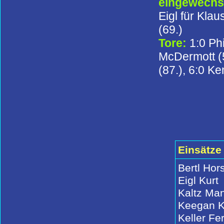
eingewechse
Eigl für Kla
(69.)
Tore:
1:0 Ph
McDermott (5
(87.), 6:0 Ke
Einsätze
Bertl Hors
Eigl Kurt
Kaltz Ma
Keegan K
Keller Fe