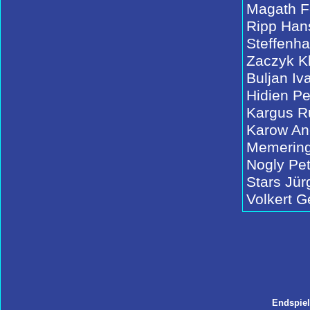
Magath F
Ripp Han
Steffenh
Zaczyk K
Buljan Iv
Hidien Pe
Kargus R
Karow An
Memering
Nogly Pet
Stars Jür
Volkert G
Endspiel