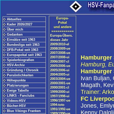
Europa-
Aktuelles
Pokal
Kader 2026/2027
und andere
Über mich
===========
Gedanken
Europa-Übers.
Einsätze seit 1963
dieses Jahr
2009/2010-el
Bundesliga seit 1963
2008/2009-ue
DFB-Pokal seit 1963
2007/2008-ue
Europapokal seit 1963
Hamburger S
2007/2008-ui
Spielerbiografien
2006/2007-cl
Hamburg, Eu
HSV-Archiv
2005/2006-ue
Hamburger
Gründung / Chronik
2005/2006-ui
2004/2005-ui
Persönlichkeiten
Ivan Buljan,
2003/2004-ue
Höhepunkte
2000/2001-ue
Magath, Kevi
Platzierungen
2000/2001-cl
Trainer: Ark
Ewige Tabelle
1999/2000-ui
LINKS - Fanclubs
1997/1998-ui
FC Liverpoo
1996/1997-ue
Videos-HSV
Jones, Emly
1994-toto
Bücher-HSV
1991/1992-ue
Blue Vikings Franken
Kenny Dalgli
1989/1990-ue