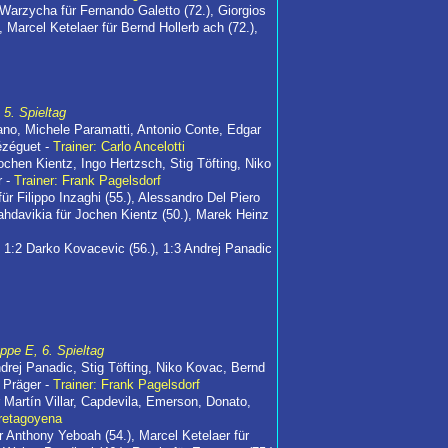
 Warzycha für Fernando Galetto (72.), Giorgios
, Marcel Ketelaer für Bernd Hollerb ach (72.),
 5. Spieltag
iano, Michele Paramatti, Antonio Conte, Edgar
ézéguet -
Trainer: Carlo Ancelotti
chen Kientz, Ingo Hertzsch, Stig Töfting, Niko
r -
Trainer: Frank Pagelsdorf
ür Filippo Inzaghi (55.), Alessandro Del Piero
hdavikia für Jochen Kientz (50.), Marek Heinz
, 1:2 Darko Kovacevic (56.), 1:3 Andrej Panadic
ppe E, 6. Spieltag
rej Panadic, Stig Töfting, Niko Kovac, Bernd
 Präger -
Trainer: Frank Pagelsdorf
 Martín Villar, Capdevila, Emerson, Donato,
uretagoyena
r Anthony Yeboah (54.), Marcel Ketelaer für