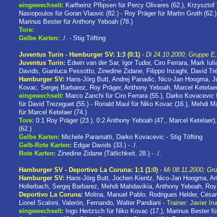
eingewechselt:
Karlheinz Pflipsen für Percy Olivares (62.), Krzysztof
Nasiopoulos für Goran Vlaovic (82.)
-
Roy Präger für Martin Groth (62.)
Marinus Bester für Anthony Yeboah (78.)
Tore:
Gelbe Karten:
./. - Stig Töfting
Juventus Turin - Hamburger SV: 1:3 (0:1)
-
Di 24.10.2000; Gruppe E,
Juventus Turin:
Edwin van der Sar, Igor Tudor, Ciro Ferrara, Mark Iul
Davids, Gianluca Pessotto, Zinedine Zidane, Filippo Inzaghi, David Tr
Hamburger SV:
Hans-Jörg Butt, Andrej Panadic, Nico-Jan Hoogma, Jo
Kovac, Sergej Barbarez, Roy Präger, Anthony Yeboah, Marcel Ketelae
eingewechselt:
Marco Zanchi für Ciro Ferrara (55.), Darko Kovacevic f
für David Trezeguet (55.)
-
Ronald Maul für Niko Kovac (16.), Mehdi Ma
für Marcel Ketelaer (74.)
Tore:
0:1 Roy Präger (23.), 0:2 Anthony Yeboah (47., Marcel Ketelaer)
(62.)
Gelbe Karten:
Michele Paramatti, Darko Kovacevic - Stig Töfting
Gelb-Rote Karten:
Edgar Davids (33.) - ./.
Rote Karten:
Zinedine Zidane (Tätlichkeit, 28.) - ./.
Hamburger SV - Deportivo La Coruna: 1:1 (1:0)
-
Mi 08.11.2000; Gru
Hamburger SV:
Hans-Jörg Butt, Jochen Kientz, Nico-Jan Hoogma, And
Hollerbach, Sergej Barbarez, Mehdi Mahdavikia, Anthony Yeboah, Roy
Deportivo La Coruna:
Molina, Manuel Pablo, Rodrigues Helder, César
Lionel Scaloni, Valerón, Fernando, Walter Pandiani -
Trainer: Javier Ir
eingewechselt:
Ingo Hertzsch für Niko Kovac (17.), Marinus Bester fü