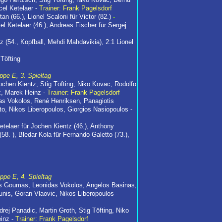
el Ketelaer -
Trainer: Frank Pagelsdorf
an (66.), Lionel Scaloni für Victor (82.)
-
l Ketelaer (46.), Andreas Fischer für Sergej
z (54., Kopfball, Mehdi Mahdavikia), 2:1 Lionel
 Töfting
ppe E, 3. Spieltag
chen Kientz, Stig Töfting, Niko Kovac, Rodolfo
z, Marek Heinz -
Trainer: Frank Pagelsdorf
as Vokolos, René Henriksen, Panagiotis
o, Nikos Liberopoulos, Giorgios Nasiopoulos -
etelaer für Jochen Kientz (46.), Anthony
58. ), Bledar Kola für Fernando Galetto (73.),
ppe E, 4. Spieltag
is Goumas, Leonidas Vokolos, Angelos Basinas,
unis, Goran Vlaovic, Nikos Liberopoulos -
ej Panadic, Martin Groth, Stig Töfting, Niko
einz -
Trainer: Frank Pagelsdorf