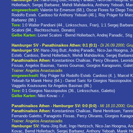
Hollerbach, Sergej Barbarez, Mehdi Mahdavikia, Anthony Yeboah, Marc
eingewechselt:
Valerón für Emerson (68.), Oscar Flores für Diego Trist
Rodolfo Esteb. Cardoso für Anthony Yeboah (46.), Roy Präger für Marce
Barbarez (88.)
Tore:
1:0 Walter Pandiani (44., Linksschuss, Fran), 1:1 Sergej Barbare
Scaloni (94., Rechtsschuss, Donato)
Gelbe Karten:
Lionel Scaloni - Bernd Hollerbach, Andrej Panadic, Stig
Hamburger SV - Panathinaikos Athen: 0:1 (0:1)
-
Di 26.09.2000; Gru
Hamburger SV:
Hans-Jörg Butt, Andrej Panadic, Nico-Jan Hoogma, Jo
Esteb. Cardoso, Bernd Hollerbach, Mehdi Mahdavikia, Sergej Barbare
Panathinaikos Athen:
Konstantinos Chalkias, Percy Olivares, Leonid
Fissas, Angelos Basinas, Yannis Goumas, Giorgios Karagounis, Galett
Trainer: Angelos Anastasiadis
eingewechselt:
Roy Präger für Rodolfo Esteb. Cardoso (4. ), Marcel K
Yeboah für Marek Heinz (64.)
-
Daniel Saric für Giorgios Nassiopoulos (
Vaggelis Koutsoures für Angelos Basinas (86.)
Tore:
0:1 Giorgios Nassiopoulos (36., Linksschuss, Galetto)
Gelbe Karten:
Niko Kovac - ./.
Panathinaikos Athen - Hamburger SV: 0:0 (0:0)
-
Mi 18.10.2000; Gru
Panathinaikos Athen:
Konstantinos Chalkias, René Henriksen, Yann
Fernando Galetto, Panagiotis Fissas, Percy Olivares, Giorgios Karago
Trainer: Angelos Anastasiadis
Hamburger SV:
Hans-Jörg Butt, Ingo Hertzsch, Nico-Jan Hoogma, Andr
Kovac, Bernd Hollerbach, Sergej Barbarez, Anthony Yeboah, Marek H