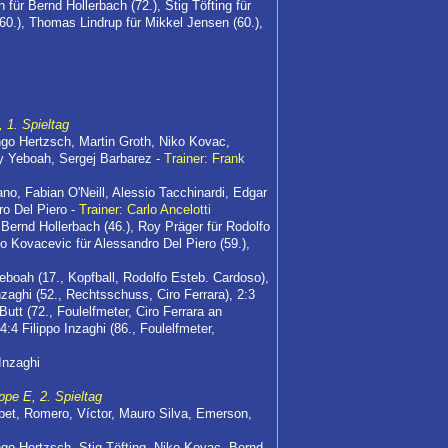
ür Bernd Hollerbach (72.), Stig Töfting für
60.), Thomas Lindrup für Mikkel Jensen (60.),
 1. Spieltag
go Hertzsch, Martin Groth, Niko Kovac,
y Yeboah, Sergej Barbarez -
Trainer: Frank
ano, Fabian O'Neill, Alessio Tacchinardi, Edgar
ro Del Piero -
Trainer: Carlo Ancelotti
r Bernd Hollerbach (46.), Roy Präger für Rodolfo
rko Kovacevic für Alessandro Del Piero (59.),
Yeboah (17., Kopfball, Rodolfo Esteb. Cardoso),
nzaghi (52., Rechtsschuss, Ciro Ferrara), 2:3
tt (72., Foulelfmeter, Ciro Ferrara an
4 Filippo Inzaghi (86., Foulelfmeter,
 Inzaghi
ppe E, 2. Spieltag
bet, Romero, Víctor, Mauro Silva, Emerson,
go Hertzsch, Stig Töfting, Niko Kovac, Bernd