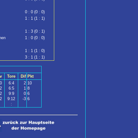
0 : 0 (0 : 0)
1 : 1 (1 : 1)
1 : 3 (0 : 1)
hen
1 : 0 (0 : 0)
1 : 1 (1 : 0)
3 : 1 (1 : 1)
v
Tore
Dif
Pkt
0
6:4
2
10
2
6:5
1
8
2
9:9
0
6
2
9:12
-3
6
: