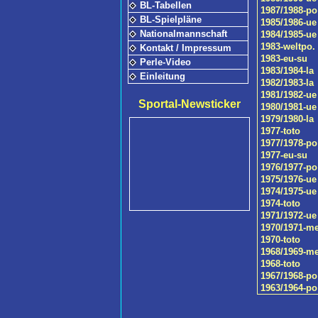
BL-Tabellen
1987/1988-po
BL-Spielpläne
1985/1986-ue
Nationalmannschaft
1984/1985-ue
1983-weltpo.
Kontakt / Impressum
1983-eu-su
Perle-Video
1983/1984-la
Einleitung
1982/1983-la
1981/1982-ue
Sportal-Newsticker
1980/1981-ue
1979/1980-la
1977-toto
1977/1978-po
1977-eu-su
1976/1977-po
1975/1976-ue
1974/1975-ue
1974-toto
1971/1972-ue
1970/1971-m
1970-toto
1968/1969-m
1968-toto
1967/1968-po
1963/1964-po