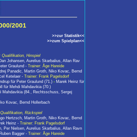
000/2001
>>zur Statistik<<
>>zum Spielplan<<
Qualifikation, Hinspiel
Dan Johansen, Aurelius Skarbalius, Allan Rav
eter Graulund -
Trainer: Åge Hareide
rej Panadic, Martin Groth, Niko Kovac, Bernd
el Ketelaer -
Trainer: Frank Pagelsdorf
ndrup für Peter Graulund (71.)
-
Marek Heinz für
l für Mehdi Mahdavikia (70.)
di Mahdavikia (84., Rechtsschuss, Sergej
iko Kovac, Bernd Hollerbach
Qualifikation, Rückspiel
go Hertzsch, Martin Groth, Niko Kovac, Bernd
rek Heinz -
Trainer: Frank Pagelsdorf
 Per Nielsen, Aurelius Skarbalius, Allan Ravn
 Ruben Bagger -
Trainer: Åge Hareide