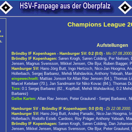
Champions League 2
e
==
s.
Aufstellungen
Bröndby IF Kopenhagen - Hamburger SV: 0:2 (0:0)
-
Mo 07.08.2000; 
Bröndby IF Kopenhagen:
Søren Krogh, Søren Colding, Per Nielsen, 
Jensen, Magnus Svensson, Mikkel Jensen, Ole Bjur, Ruben Bagger, P
Hamburger SV:
Hans-Jörg Butt, Ingo Hertzsch, Nico-Jan Hoogma, And
Hollerbach, Sergej Barbarez, Mehdi Mahdavikia, Anthony Yeboah, Marc
eingewechselt:
Mattias Jonson für Allan Rav Jensen (64.), Thomas Li
Marcel Ketelaer (70.), Jan Sandmann für Niko Kovac (84.), Thomas Dol
Tore:
0:1 Sergej Barbarez (82., Kopfball, Mehdi Mahdavikia), 0:2 Meh
Barbarez)
Gelbe Karten:
Allan Rav Jensen, Peter Graulund - Sergej Barbarez, N
Hamburger SV - Bröndby IF Kopenhagen: 0:0 (0:0)
-
Di 22.08.2000; 
Hamburger SV:
Hans-Jörg Butt, Andrej Panadic, Nico-Jan Hoogma, In
Hollerbach, Rodolfo Esteb. Cardoso, Roy Präger, Anthony Yeboah, Ma
Bröndby IF Kopenhagen:
Søren Krogh, Søren Colding, Dan Johansen,
Jensen, Mikkel Jensen, Magnus Svensson, Ole Bjur, Peter Graulund,