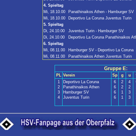
4. Spieltag
Mi, 18.10.00
Panathinaikos Athen - Hamburger SV
Mi, 18.10.00
Deportivo La Coruna Juventus Turin
5. Spieltag
Di, 24.10.00
Juventus Turin - Hamburger SV
Di, 24.10.00
Deportivo La Coruna Panathinaikos At
6. Spieltag
Mi, 08.11.00
Hamburger SV - Deportivo La Coruna
Mi, 08.11.00
Panathinaikos Athen Juventus Turin
Gruppe E:
PL
Verein
Sp
g
u
1
Deportivo La Coruna
6
2
4
2
Panathinaikos Athen
6
2
2
3
Hamburger SV
6
1
3
4
Juventus Turin
6
1
3