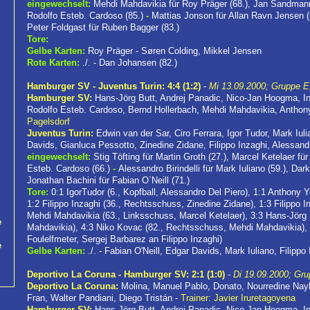
eingewechselt:
Mehdi Mahdavikia für Roy Präger (68.), Jan Sandmann f
Rodolfo Esteb. Cardoso (85.)
-
Mattias Jonson für Allan Ravn Jensen (
Peter Foldgast für Ruben Bagger (83.)
Tore:
Gelbe Karten:
Roy Präger - Søren Colding, Mikkel Jensen
Rote Karten:
./. - Dan Johansen (82.)
Hamburger SV - Juventus Turin: 4:4 (1:2)
-
Mi 13.09.2000; Gruppe E,
Hamburger SV:
Hans-Jörg Butt, Andrej Panadic, Nico-Jan Hoogma, In
Rodolfo Esteb. Cardoso, Bernd Hollerbach, Mehdi Mahdavikia, Anthon
Pagelsdorf
Juventus Turin:
Edwin van der Sar, Ciro Ferrara, Igor Tudor, Mark Iuli
Davids, Gianluca Pessotto, Zinedine Zidane, Filippo Inzaghi, Alessand
eingewechselt:
Stig Töfting für Martin Groth (27.), Marcel Ketelaer fü
Esteb. Cardoso (66.)
-
Alessandro Birindelli für Mark Iuliano (59.), Da
Jonathan Bachini für Fabian O`Neill (71.)
Tore:
0:1 IgorTudor (6., Kopfball, Alessandro Del Piero), 1:1 Anthony 
1:2 Filippo Inzaghi (36., Rechtsschuss, Zinedine Zidane), 1:3 Filippo I
Mehdi Mahdavikia (63., Linksschuss, Marcel Ketelaer), 3:3 Hans-Jörg Bu
e
Mahdavikia), 4:3 Niko Kovac (82., Rechtsschuss, Mehdi Mahdavikia), 4:
Foulelfmeter, Sergej Barbarez an Filippo Inzaghi)
e
Gelbe Karten:
./. - Fabian O'Neill, Edgar Davids, Mark Iuliano, Filippo
Deportivo La Coruna - Hamburger SV: 2:1 (1:0)
-
Di 19.09.2000; Gru
Deportivo La Coruna:
Molina, Manuel Pablo, Donato, Nourredine Nay
Fran, Walter Pandiani, Diego Tristán -
Trainer: Javier Iruretagoyena
Hamburger SV:
Hans-Jörg Butt, Andrej Panadic, Nico-Jan Hoogma, In