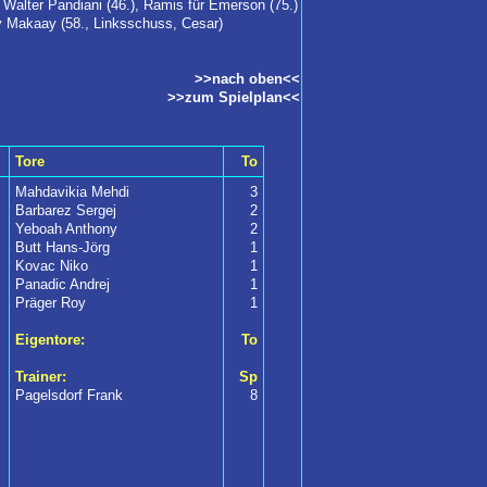
Walter Pandiani (46.), Ramis für Emerson (75.)
y Makaay (58., Linksschuss, Cesar)
>>nach oben<<
>>zum Spielplan<<
Tore
To
Mahdavikia Mehdi
3
Barbarez Sergej
2
Yeboah Anthony
2
Butt Hans-Jörg
1
Kovac Niko
1
Panadic Andrej
1
Präger Roy
1
Eigentore:
To
Trainer:
Sp
Pagelsdorf Frank
8