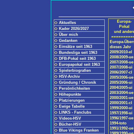
Europa-
Aktuelles
Pokal
Kader 2026/2027
und ander
Über mich
=========
Gedanken
Europa-Über
Einsätze seit 1963
dieses Jahr
2009/2010-el
Bundesliga seit 1963
2008/2009-ue
DFB-Pokal seit 1963
2007/2008-ue
Europapokal seit 1963
2007/2008-ui
Spielerbiografien
2006/2007-cl
HSV-Archiv
2005/2006-ue
Gründung / Chronik
2005/2006-ui
2004/2005-ui
Persönlichkeiten
2003/2004-ue
Höhepunkte
2000/2001-ue
Platzierungen
2000/2001-cl
Ewige Tabelle
1999/2000-ui
LINKS - Fanclubs
1997/1998-ui
1996/1997-ue
Videos-HSV
1994-toto
Bücher-HSV
1991/1992-ue
Blue Vikings Franken
1989/1990-ue