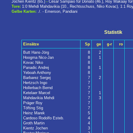
Jochen Kientz (65.)
-
César Sampaio für Donato (46.), Roy Makaay für 
Tore:
1:0 Mehdi Mahdavikia (10., Rechtsschuss, Niko Kovac), 1:1 Ro
Gelbe Karten:
./. - Emerson, Pandiani
Statistik
Einsätze
Sp
ge
g-r
ro
Butt Hans-Jörg
8
2
Hoogma Nico-Jan
8
1
Kovac Niko
8
Panadic Andrej
8
1
Yeboah Anthony
8
Barbarez Sergej
7
2
Hertzsch Ingo
7
Hollerbach Bernd
7
Ketelaer Marcel
7
1
Mahdavikia Mehdi
7
3
Präger Roy
7
Töfting Stig
7
Heinz Marek
5
Cardoso Rodolfo Esteb.
4
Groth Martin
4
Kientz Jochen
3