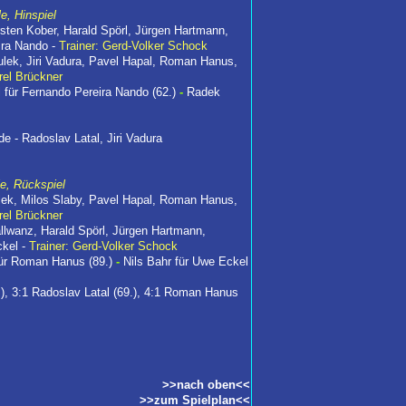
e, Hinspiel
rsten Kober, Harald Spörl, Jürgen Hartmann,
ira Nando -
Trainer: Gerd-Volker Schock
tulek, Jiri Vadura, Pavel Hapal, Roman Hanus,
rel Brückner
 für Fernando Pereira Nando (62.)
-
Radek
e - Radoslav Latal, Jiri Vadura
le, Rückspiel
tulek, Milos Slaby, Pavel Hapal, Roman Hanus,
rel Brückner
llwanz, Harald Spörl, Jürgen Hartmann,
ckel -
Trainer: Gerd-Volker Schock
 für Roman Hanus (89.)
-
Nils Bahr für Uwe Eckel
4.), 3:1 Radoslav Latal (69.), 4:1 Roman Hanus
>>nach oben<<
>>zum Spielplan<<