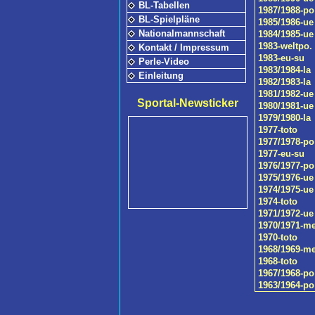
BL-Tabellen
1987/1988-po
BL-Spielpläne
1985/1986-ue
Nationalmannschaft
1984/1985-ue
1983-weltpo.
Kontakt / Impressum
1983-eu-su
Perle-Video
1983/1984-la
Einleitung
1982/1983-la
1981/1982-ue
Sportal-Newsticker
1980/1981-ue
1979/1980-la
1977-toto
1977/1978-po
1977-eu-su
1976/1977-po
1975/1976-ue
1974/1975-ue
1974-toto
1971/1972-ue
1970/1971-m
1970-toto
1968/1969-m
1968-toto
1967/1968-po
1963/1964-po