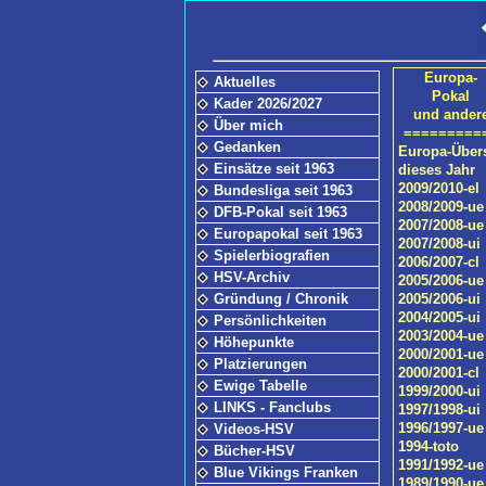
Europa-
Aktuelles
Pokal
Kader 2026/2027
und ander
Über mich
=========
Gedanken
Europa-Über
Einsätze seit 1963
dieses Jahr
2009/2010-el
Bundesliga seit 1963
2008/2009-ue
DFB-Pokal seit 1963
2007/2008-ue
Europapokal seit 1963
2007/2008-ui
Spielerbiografien
2006/2007-cl
HSV-Archiv
2005/2006-ue
Gründung / Chronik
2005/2006-ui
2004/2005-ui
Persönlichkeiten
2003/2004-ue
Höhepunkte
2000/2001-ue
Platzierungen
2000/2001-cl
Ewige Tabelle
1999/2000-ui
LINKS - Fanclubs
1997/1998-ui
1996/1997-ue
Videos-HSV
1994-toto
Bücher-HSV
1991/1992-ue
Blue Vikings Franken
1989/1990-ue