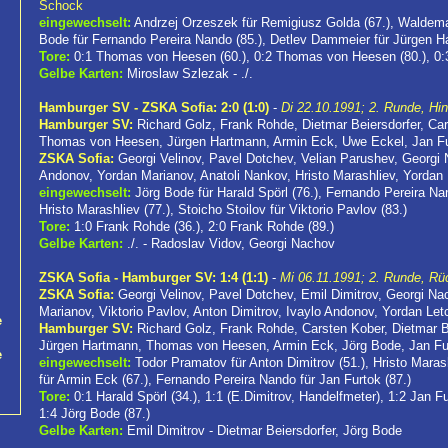
Schock
eingewechselt:
Andrzej Orzeszek für Remigiusz Golda (67.), Waldema
Bode für Fernando Pereira Nando (85.), Detlev Dammeier für Jürgen H
Tore:
0:1 Thomas von Heesen (60.), 0:2 Thomas von Heesen (80.), 0:3
Gelbe Karten:
Miroslaw Szlezak - ./.
Hamburger SV - ZSKA Sofia: 2:0 (1:0)
-
Di 22.10.1991; 2. Runde, Hin
Hamburger SV:
Richard Golz, Frank Rohde, Dietmar Beiersdorfer, Ca
Thomas von Heesen, Jürgen Hartmann, Armin Eck, Uwe Eckel, Jan Fu
ZSKA Sofia:
Georgi Velinov, Pavel Dotchev, Velian Parushev, Georgi 
Andonov, Yordan Marianov, Anatoli Nankov, Hristo Marashliev, Yordan
eingewechselt:
Jörg Bode für Harald Spörl (76.), Fernando Pereira Na
Hristo Marashliev (77.), Stoicho Stoilov für Viktorio Pavlov (83.)
Tore:
1:0 Frank Rohde (36.), 2:0 Frank Rohde (89.)
Gelbe Karten:
./. - Radoslav Vidov, Georgi Nachov
ZSKA Sofia - Hamburger SV: 1:4 (1:1)
-
Mi 06.11.1991; 2. Runde, Rü
ZSKA Sofia:
Georgi Velinov, Pavel Dotchev, Emil Dimitrov, Georgi Na
Marianov, Viktorio Pavlov, Anton Dimitrov, Ivaylo Andonov, Yordan Le
e
Hamburger SV:
Richard Golz, Frank Rohde, Carsten Kober, Dietmar B
Jürgen Hartmann, Thomas von Heesen, Armin Eck, Jörg Bode, Jan Fu
e
eingewechselt:
Todor Pramatov für Anton Dimitrov (51.), Hristo Maras
für Armin Eck (67.), Fernando Pereira Nando für Jan Furtok (87.)
Tore:
0:1 Harald Spörl (34.), 1:1 (E.Dimitrov, Handelfmeter), 1:2 Jan Fu
1:4 Jörg Bode (87.)
Gelbe Karten:
Emil Dimitrov - Dietmar Beiersdorfer, Jörg Bode