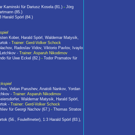
r Kaminski für Dariusz Kosela (81.)
-
Jörg
artmann (85.)
 Harald Spörl (84.)
spiel
rsten Kober, Harald Spörl, Waldemar Matysik,
rtok -
Trainer: Gerd-Volker Schock
Nachov, Radoslav Vidov, Viktorio Pavlov, Ivaylo
 Letchkov -
Trainer: Asparuh Nikodimov
ndo für Uwe Eckel (82.)
-
Todor Pramatov für
ckspiel
chov, Velian Parushev, Anatoli Nankov, Yordan
tchkov -
Trainer: Asparuh Nikodimov
eiersdorfer, Waldemar Matysik, Harald Spörl,
rtok -
Trainer: Gerd-Volker Schock
hliev für Georgi Nachov (67.)
-
Thomas Stratos
rtok (56., Foulelfmeter), 1:3 Harald Spörl (83.),