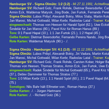
Hamburger SV - Sigma Olmütz: 1:2 (1:2)
-
Mi 27.11.1991; Achtelfinal
Hamburger SV:
Richard Golz, Frank Rohde, Dietmar Beiersdorfer, Ca
Armin Eck, Waldemar Matysik, Jörg Bode, Jan Furtok, Fernando Pere
Sigma Olmütz:
Lubos Pribyl, Alexandr Bokiy, Milos Slaby, Martin Ko
Jan Marosi, Michal Gottwald, Milan Kerbr, Radoslav Latal -
Trainer: Ka
eingewechselt:
Thomas von Heesen für Harald Spörl (62.), Uwe Eckel
Šindelár für Jan Marosi (80.), Pavel Kriz für Roman Hanus (89.)
Tore:
0:1 Pavel Hapal (10.), 1:1 Jan Furtok (21.), 1:2 Hapal (45.)
Gelbe Karten:
Dietmar Beiersdorfer, Fernando Pereira Nando, Jörg Bod
Rote Karten:
Waldemar Matysik (90.) - ./.
Sigma Olmütz - Hamburger SV: 4:1 (1:0)
-
Mi 11.12.1991; Achtelfina
Sigma Olmütz:
Lubos Pribyl, Alexandr Bokiy, Jiri Vadura, Martin Ko
Jan Marosi, Michal Gottwald, Milan Kerbr, Radoslav Latal -
Trainer: Ka
Hamburger SV:
Richard Golz, Frank Rohde, Carsten Kober, Holger Ba
Thomas von Heesen, Thomas Stratos, Armin Eck, Jan Furtok, Uwe E
eingewechselt:
Radek Šindelár für Michal Gottwald (65.), Pavel Kriz
(37.), Detlev Dammeier für Thomas Stratos (77.)
Tore:
1:0 Milan Kerbr (13.), 1:1 Harald Spörl (60.), 2:1 Pavel Hapal (6
(75.)
Sonstiges:
Nils Bahr hält Elfmeter von , Roman Hanus (37.)
Gelbe Karten:
./. - Jürgen Hartmann
Rote Karten:
./. - Richard Golz (36.)