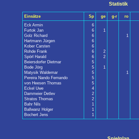
Statistik
Einsätze
Sp
ge
g-r
ro
Eck Armin
6
Furtok Jan
6
1
Golz Richard
6
1
Hartmann Jürgen
6
Kober Carsten
6
Rohde Frank
6
2
Spörl Harald
6
2
Beiersdorfer Dietmar
5
Bode Jörg
5
1
Matysik Waldemar
5
1
Pereira Nando Fernando
5
von Heesen Thomas
5
Eckel Uwe
4
Dammeier Detlev
2
Stratos Thomas
2
Bahr Nils
1
Ballwanz Holger
1
Bochert Jens
1
Spielplan