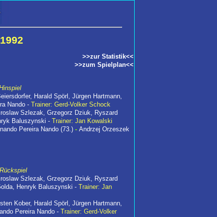
/1992
>>zur Statistik<<
>>zum Spielplan<<
Hinspiel
eiersdorfer, Harald Spörl, Jürgen Hartmann,
ira Nando -
Trainer: Gerd-Volker Schock
roslaw Szlezak, Grzegorz Dziuk, Ryszard
enryk Baluszynski -
Trainer: Jan Kowalski
rnando Pereira Nando (73.)
-
Andrzej Orzeszek
 Rückspiel
roslaw Szlezak, Grzegorz Dziuk, Ryszard
Golda, Henryk Baluszynski -
Trainer: Jan
rsten Kober, Harald Spörl, Jürgen Hartmann,
ando Pereira Nando -
Trainer: Gerd-Volker