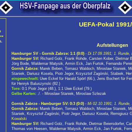
UEFA-Pokal 1991
e
==
s.
Aufstellungen
Hamburger SV - Gornik Zabrze: 1:1 (0:0)
-
Di 17.09.1991; 1. Runde, 
Hamburger SV:
Richard Golz, Frank Rohde, Carsten Kober, Dietmar B
Jörg Bode, Waldemar Matysik, Armin Eck, Jan Furtok, Fernando Pere
Gornik Zabrze:
Marek Beben, Tomasz Waldoch, Miroslaw Staniek, Mi
Staniek, Dariusz Kosela, Piotr Jegor, Krzysztof Zagórski, Stabiek, H
eingewechselt:
Uwe Eckel für Harald Spörl (66.), Jens Bochert für Fe
für Henryk Baluszynski (82.)
Tore:
0:1 Piotr Jegor (48.), 1:1 Uwe Eckel (79.)
Gelbe Karten:
./. - Miroslaw Staniek, Miroslaw Szlezak
Gornik Zabrze - Hamburger SV: 0:3 (0:0)
-
Mi 02.10.1991; 1. Runde,
Gornik Zabrze:
Marek Beben, Tomasz Waldoch, Miroslaw Staniek, Mi
Staniek, Krzysztof Zagórski, Piotr Jegor, Dariusz Kosela, Remigiusz 
Kowalski
Hamburger SV:
Richard Golz, Frank Rohde, Dietmar Beiersdorfer, Ca
Thomas von Heesen, Waldemar Matysik, Armin Eck, Jan Furtok, Fern