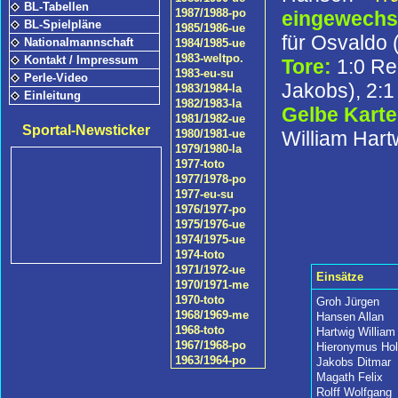
BL-Tabellen
1987/1988-po
eingewechse
BL-Spielpläne
1985/1986-ue
für Osvaldo
Nationalmannschaft
1984/1985-ue
1983-weltpo.
Kontakt / Impressum
Tore:
1:0 Re
1983-eu-su
Perle-Video
Jakobs), 2:
1983/1984-la
Einleitung
1982/1983-la
Gelbe Kart
1981/1982-ue
Sportal-Newsticker
William Hartw
1980/1981-ue
1979/1980-la
1977-toto
1977/1978-po
1977-eu-su
1976/1977-po
1975/1976-ue
1974/1975-ue
1974-toto
1971/1972-ue
Einsätze
1970/1971-me
1970-toto
Groh Jürgen
1968/1969-me
Hansen Allan
1968-toto
Hartwig William
1967/1968-po
Hieronymus Hol
1963/1964-po
Jakobs Ditmar
Magath Felix
Rolff Wolfgang