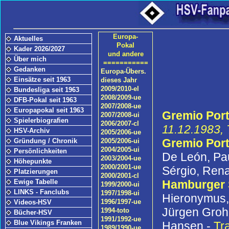
Europa-
Aktuelles
Pokal
Kader 2026/2027
und andere
Über mich
===========
Gedanken
Europa-Übers.
Einsätze seit 1963
dieses Jahr
2009/2010-el
Bundesliga seit 1963
2008/2009-ue
DFB-Pokal seit 1963
2007/2008-ue
Europapokal seit 1963
Gremio Porto
2007/2008-ui
Spielerbiografien
2006/2007-cl
11.12.1983, 
HSV-Archiv
2005/2006-ue
Gremio Port
Gründung / Chronik
2005/2006-ui
2004/2005-ui
Persönlichkeiten
De León, Pau
2003/2004-ue
Höhepunkte
2000/2001-ue
Sérgio, Rena
Platzierungen
2000/2001-cl
Hamburger
Ewige Tabelle
1999/2000-ui
LINKS - Fanclubs
1997/1998-ui
Hieronymus, 
1996/1997-ue
Videos-HSV
Jürgen Groh,
1994-toto
Bücher-HSV
1991/1992-ue
Blue Vikings Franken
Hansen -
Tr
1989/1990-ue