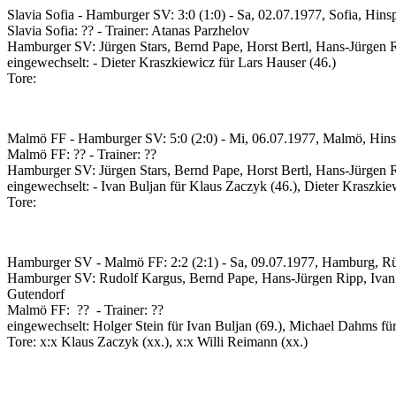
Slavia Sofia - Hamburger SV: 3:0 (1:0)
-
Sa, 02.07.1977, Sofia, Hinsp
Slavia Sofia:
?? -
Trainer: Atanas Parzhelov
Hamburger SV:
Jürgen Stars, Bernd Pape, Horst Bertl, Hans-Jürgen 
eingewechselt:
-
Dieter Kraszkiewicz für Lars Hauser (46.)
Tore:
Malmö FF - Hamburger SV: 5:0 (2:0)
-
Mi, 06.07.1977, Malmö, Hins
Malmö FF:
?? -
Trainer: ??
Hamburger SV:
Jürgen Stars, Bernd Pape, Horst Bertl, Hans-Jürgen 
eingewechselt:
-
Ivan Buljan für Klaus Zaczyk (46.), Dieter Kraszkiew
Tore:
Hamburger SV - Malmö FF: 2:2 (2:1)
-
Sa, 09.07.1977, Hamburg, Rü
Hamburger SV:
Rudolf Kargus, Bernd Pape, Hans-Jürgen Ripp, Ivan 
Gutendorf
Malmö FF:
?? -
Trainer: ??
eingewechselt:
Holger Stein für Ivan Buljan (69.), Michael Dahms für 
Tore:
x:x Klaus Zaczyk (xx.), x:x Willi Reimann (xx.)