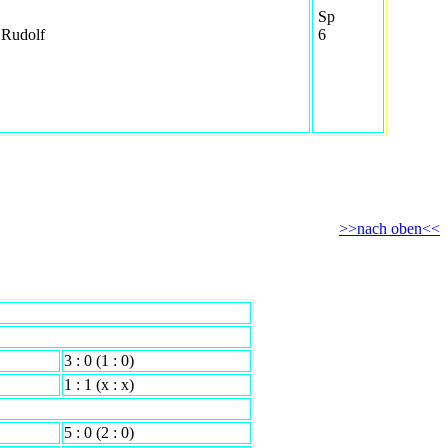
Sp
 Rudolf
6
>>nach oben<<
3 : 0 (1 : 0)
1 : 1 (x : x)
5 : 0 (2 : 0)