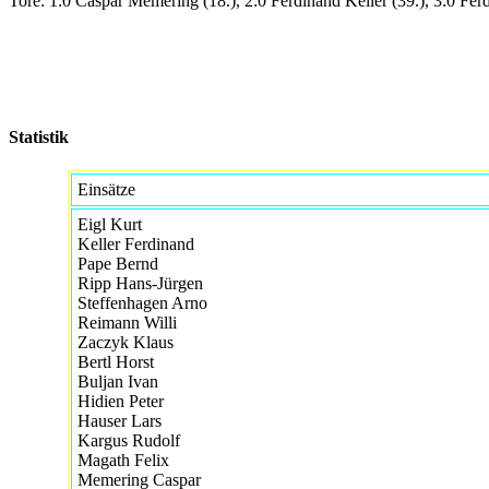
Tore:
1:0 Caspar Memering (18.), 2:0 Ferdinand Keller (39.), 3:0 Ferdi
Statistik
Einsätze
Eigl Kurt
Keller Ferdinand
Pape Bernd
Ripp Hans-Jürgen
Steffenhagen Arno
Reimann Willi
Zaczyk Klaus
Bertl Horst
Buljan Ivan
Hidien Peter
Hauser Lars
Kargus Rudolf
Magath Felix
Memering Caspar