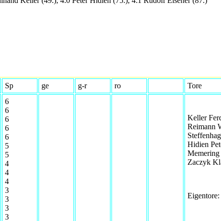
nand Keller (49.), 4:0 Peter Hidien (75.), 4:1 Rudolf Elsener (87.)
Sp
ge
g-r
ro
Tore
6
6
Keller Fer
6
Reimann W
6
Steffenha
6
Hidien Pet
5
Memering 
5
Zaczyk Kl
4
4
4
3
Eigentore:
3
3
3