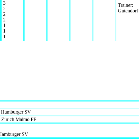
3
Trainer:
2
Gutendorf
2
2
1
1
1
 - Hamburger SV
s Zürich Malmö FF
Hamburger SV