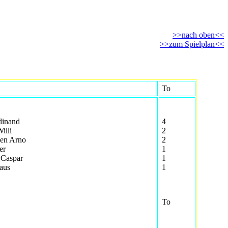
>>nach oben<<
>>zum Spielplan<<
To
dinand
4
illi
2
gen Arno
2
er
1
Caspar
1
aus
1
To