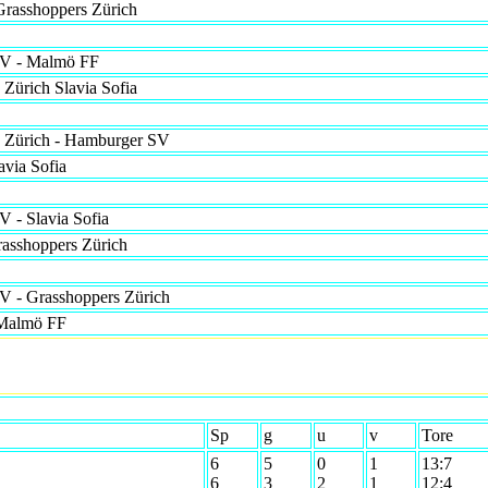
 Grasshoppers Zürich
V - Malmö FF
 Zürich Slavia Sofia
 Zürich - Hamburger SV
via Sofia
 - Slavia Sofia
asshoppers Zürich
 - Grasshoppers Zürich
 Malmö FF
Sp
g
u
v
Tore
6
5
0
1
13:7
6
3
2
1
12:4