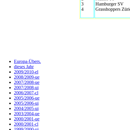
3
Hamburger SV
4
Grasshoppers Züri
Europa-Übers.
dieses Jahr
2009/2010-el
2008/2009-ue
2007/2008-ue
2007/2008-ui
2006/2007-cl
2005/2006-ue
2005/2006-ui
2004/2005-ui
2003/2004-ue
2000/2001-ue
2000/2001-cl
1999/2000-ui