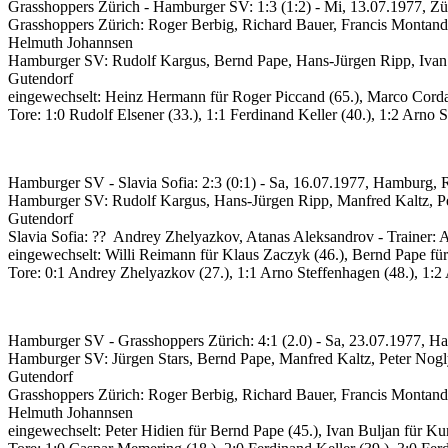
Grasshoppers Zürich - Hamburger SV: 1:3 (1:2)
-
Mi, 13.07.1977, Zü
Grasshoppers Zürich:
Roger Berbig, Richard Bauer, Francis Montand
Helmuth Johannsen
Hamburger SV:
Rudolf Kargus, Bernd Pape, Hans-Jürgen Ripp, Ivan 
Gutendorf
eingewechselt:
Heinz Hermann für Roger Piccand (65.), Marco Corda
Tore:
1:0 Rudolf Elsener (33.), 1:1 Ferdinand Keller (40.), 1:2 Arno S
Hamburger SV - Slavia Sofia: 2:3 (0:1)
-
Sa, 16.07.1977, Hamburg, 
Hamburger SV:
Rudolf Kargus, Hans-Jürgen Ripp, Manfred Kaltz, Pe
Gutendorf
Slavia Sofia:
?? Andrey Zhelyazkov, Atanas Aleksandrov -
Trainer: 
eingewechselt:
Willi Reimann für Klaus Zaczyk (46.), Bernd Pape für
Tore:
0:1 Andrey Zhelyazkov (27.), 1:1 Arno Steffenhagen (48.), 1:2
Hamburger SV - Grasshoppers Zürich: 4:1 (2.0)
-
Sa, 23.07.1977, H
Hamburger SV:
Jürgen Stars, Bernd Pape, Manfred Kaltz, Peter Nogl
Gutendorf
Grasshoppers Zürich:
Roger Berbig, Richard Bauer, Francis Montand
Helmuth Johannsen
eingewechselt:
Peter Hidien für Bernd Pape (45.), Ivan Buljan für Kur