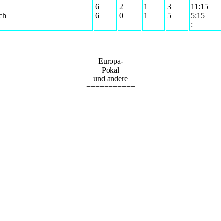
6
2
1
3
11:15
ch
6
0
1
5
5:15
:
Europa-
Pokal
und andere
===========