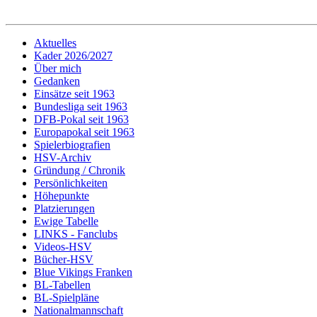
Aktuelles
Kader 2026/2027
Über mich
Gedanken
Einsätze seit 1963
Bundesliga seit 1963
DFB-Pokal seit 1963
Europapokal seit 1963
Spielerbiografien
HSV-Archiv
Gründung / Chronik
Persönlichkeiten
Höhepunkte
Platzierungen
Ewige Tabelle
LINKS - Fanclubs
Videos-HSV
Bücher-HSV
Blue Vikings Franken
BL-Tabellen
BL-Spielpläne
Nationalmannschaft