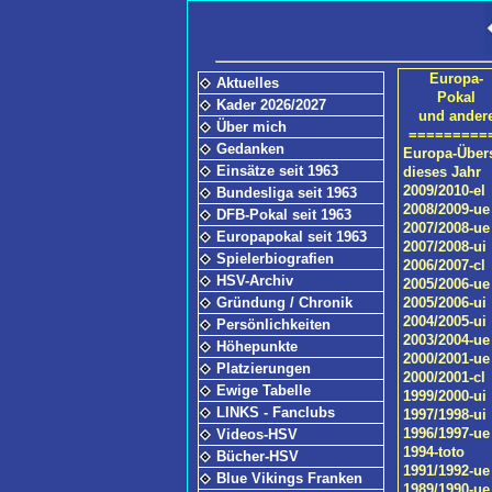
Europa-
Aktuelles
Pokal
Kader 2026/2027
und ander
Über mich
=========
Gedanken
Europa-Über
Einsätze seit 1963
dieses Jahr
2009/2010-el
Bundesliga seit 1963
2008/2009-ue
DFB-Pokal seit 1963
2007/2008-ue
Europapokal seit 1963
2007/2008-ui
Spielerbiografien
2006/2007-cl
HSV-Archiv
2005/2006-ue
Gründung / Chronik
2005/2006-ui
2004/2005-ui
Persönlichkeiten
2003/2004-ue
Höhepunkte
2000/2001-ue
Platzierungen
2000/2001-cl
Ewige Tabelle
1999/2000-ui
LINKS - Fanclubs
1997/1998-ui
1996/1997-ue
Videos-HSV
1994-toto
Bücher-HSV
1991/1992-ue
Blue Vikings Franken
1989/1990-ue