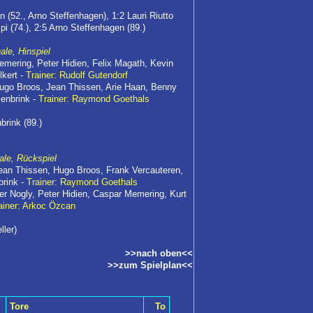
n (52., Arno Steffenhagen), 1:2 Lauri Riutto
mpi (74.), 2:5 Arno Steffenhagen (89.)
ale, Hinspiel
emering, Peter Hidien, Felix Magath, Kevin
lkert -
Trainer: Rudolf Gutendorf
Hugo Broos, Jean Thissen, Arie Haan, Benny
senbrink -
Trainer: Raymond Goethals
brink (89.)
ale, Rückspiel
Jean Thissen, Hugo Broos, Frank Vercauteren,
brink -
Trainer: Raymond Goethals
er Nogly, Peter Hidien, Caspar Memering, Kurt
ainer: Arkoc Özcan
ller)
>>nach oben<<
>>zum Spielplan<<
Tore
To