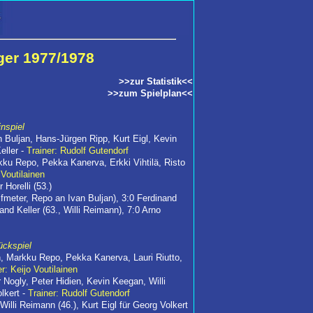
ger 1977/1978
>>zur Statistik<<
>>zum Spielplan<<
nspiel
 Buljan, Hans-Jürgen Ripp, Kurt Eigl, Kevin
eller -
Trainer: Rudolf Gutendorf
kku Repo, Pekka Kanerva, Erkki Vihtilä, Risto
 Voutilainen
 Horelli (53.)
elfmeter, Repo an Ivan Buljan), 3:0 Ferdinand
nand Keller (63., Willi Reimann), 7:0 Arno
ückspiel
en, Markku Repo, Pekka Kanerva, Lauri Riutto,
er: Keijo Voutilainen
Nogly, Peter Hidien, Kevin Keegan, Willi
lkert -
Trainer: Rudolf Gutendorf
 Willi Reimann (46.), Kurt Eigl für Georg Volkert