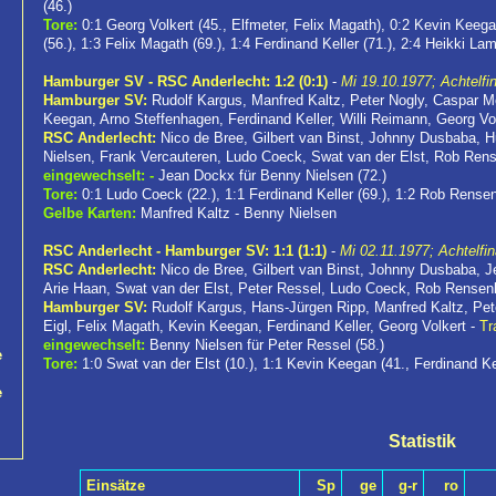
(46.)
Tore:
0:1 Georg Volkert (45., Elfmeter, Felix Magath), 0:2 Kevin Keega
(56.), 1:3 Felix Magath (69.), 1:4 Ferdinand Keller (71.), 2:4 Heikki La
Hamburger SV - RSC Anderlecht: 1:2 (0:1)
-
Mi 19.10.1977; Achtelfin
Hamburger SV:
Rudolf Kargus, Manfred Kaltz, Peter Nogly, Caspar M
Keegan, Arno Steffenhagen, Ferdinand Keller, Willi Reimann, Georg Vo
RSC Anderlecht:
Nico de Bree, Gilbert van Binst, Johnny Dusbaba, 
Nielsen, Frank Vercauteren, Ludo Coeck, Swat van der Elst, Rob Ren
eingewechselt:
-
Jean Dockx für Benny Nielsen (72.)
Tore:
0:1 Ludo Coeck (22.), 1:1 Ferdinand Keller (69.), 1:2 Rob Rensen
Gelbe Karten:
Manfred Kaltz - Benny Nielsen
RSC Anderlecht - Hamburger SV: 1:1 (1:1)
-
Mi 02.11.1977; Achtelfin
RSC Anderlecht:
Nico de Bree, Gilbert van Binst, Johnny Dusbaba, 
Arie Haan, Swat van der Elst, Peter Ressel, Ludo Coeck, Rob Rensen
Hamburger SV:
Rudolf Kargus, Hans-Jürgen Ripp, Manfred Kaltz, Pet
Eigl, Felix Magath, Kevin Keegan, Ferdinand Keller, Georg Volkert -
Tr
eingewechselt:
Benny Nielsen für Peter Ressel (58.)
e
Tore:
1:0 Swat van der Elst (10.), 1:1 Kevin Keegan (41., Ferdinand Ke
e
Statistik
Einsätze
Sp
ge
g-r
ro