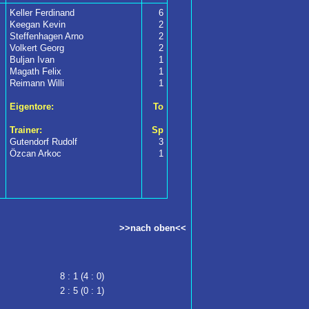
Keller Ferdinand
6
Keegan Kevin
2
Steffenhagen Arno
2
Volkert Georg
2
Buljan Ivan
1
Magath Felix
1
Reimann Willi
1
Eigentore:
To
Trainer:
Sp
Gutendorf Rudolf
3
Özcan Arkoc
1
>>nach oben<<
8 : 1 (4 : 0)
2 : 5 (0 : 1)