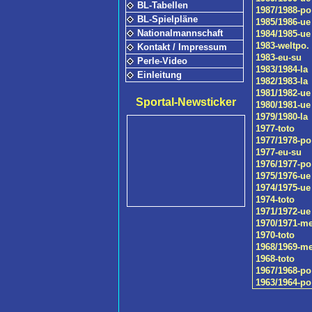
BL-Tabellen
1987/1988-po
BL-Spielpläne
1985/1986-ue
Nationalmannschaft
1984/1985-ue
1983-weltpo.
Kontakt / Impressum
1983-eu-su
Perle-Video
1983/1984-la
Einleitung
1982/1983-la
1981/1982-ue
Sportal-Newsticker
1980/1981-ue
1979/1980-la
1977-toto
1977/1978-po
1977-eu-su
1976/1977-po
1975/1976-ue
1974/1975-ue
1974-toto
1971/1972-ue
1970/1971-m
1970-toto
1968/1969-m
1968-toto
1967/1968-po
1963/1964-po