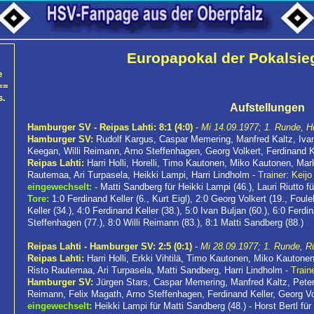
Europapokal der Pokalsie
e
==
s.
Aufstellungen
Hamburger SV - Reipas Lahti: 8:1 (4:0)
-
Mi 14.09.1977; 1. Runde, Hi
Hamburger SV:
Rudolf Kargus, Caspar Memering, Manfred Kaltz, Ivan
Keegan, Willi Reimann, Arno Steffenhagen, Georg Volkert, Ferdinand K
Reipas Lahti:
Harri Holli, Horelli, Timo Kautonen, Miko Kautonen, Mar
Rautemaa, Ari Turpasela, Heikki Lampi, Harri Lindholm -
Trainer: Keijo
eingewechselt:
-
Matti Sandberg für Heikki Lampi (46.), Lauri Riutto für
Tore:
1:0 Ferdinand Keller (6., Kurt Eigl), 2:0 Georg Volkert (19., Foul
Keller (34.), 4:0 Ferdinand Keller (38.), 5:0 Ivan Buljan (60.), 6:0 Ferdi
Steffenhagen (77.), 8:0 Willi Reimann (83.), 8:1 Matti Sandberg (88.)
Reipas Lahti - Hamburger SV: 2:5 (0:1)
-
Mi 28.09.1977; 1. Runde, R
Reipas Lahti:
Harri Holli, Erkki Vihtilä, Timo Kautonen, Miko Kauton
Risto Rautemaa, Ari Turpasela, Matti Sandberg, Harri Lindholm -
Train
Hamburger SV:
Jürgen Stars, Caspar Memering, Manfred Kaltz, Peter 
Reimann, Felix Magath, Arno Steffenhagen, Ferdinand Keller, Georg Vo
eingewechselt:
Heikki Lampi für Matti Sandberg (48.)
-
Horst Bertl für