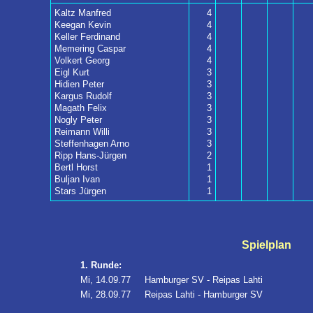
Kaltz Manfred
4
Keegan Kevin
4
Keller Ferdinand
4
Memering Caspar
4
Volkert Georg
4
Eigl Kurt
3
Hidien Peter
3
Kargus Rudolf
3
Magath Felix
3
Nogly Peter
3
Reimann Willi
3
Steffenhagen Arno
3
Ripp Hans-Jürgen
2
Bertl Horst
1
Buljan Ivan
1
Stars Jürgen
1
Spielplan
1. Runde:
Mi, 14.09.77
Hamburger SV - Reipas Lahti
Mi, 28.09.77
Reipas Lahti - Hamburger SV