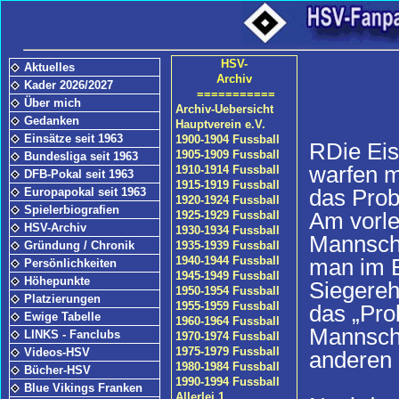
HSV-
Aktuelles
Archiv
Kader 2026/2027
===========
Über mich
Archiv-Uebersicht
Gedanken
Hauptverein e.V.
Einsätze seit 1963
1900-1904 Fussball
RDie Eis
1905-1909 Fussball
Bundesliga seit 1963
warfen m
1910-1914 Fussball
DFB-Pokal seit 1963
1915-1919 Fussball
das Prob
Europapokal seit 1963
1920-1924 Fussball
Spielerbiografien
Am vorle
1925-1929 Fussball
HSV-Archiv
1930-1934 Fussball
Mannscha
Gründung / Chronik
1935-1939 Fussball
man im E
1940-1944 Fussball
Persönlichkeiten
1945-1949 Fussball
Höhepunkte
Siegereh
1950-1954 Fussball
Platzierungen
1955-1959 Fussball
das „Pro
Ewige Tabelle
1960-1964 Fussball
Mannscha
LINKS - Fanclubs
1970-1974 Fussball
1975-1979 Fussball
Videos-HSV
anderen 
1980-1984 Fussball
Bücher-HSV
1990-1994 Fussball
Blue Vikings Franken
Allerlei 1