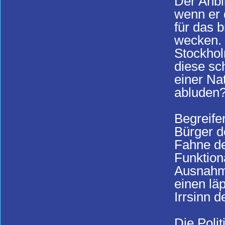
Der Anbl
wenn er 
für das 
wecken. 
Stockhol
diese sc
einer Nat
abluden
Begreife
Bürger d
Fahne d
Funktion
Ausnahme
einen lä
Irrsinn d
Die Poli