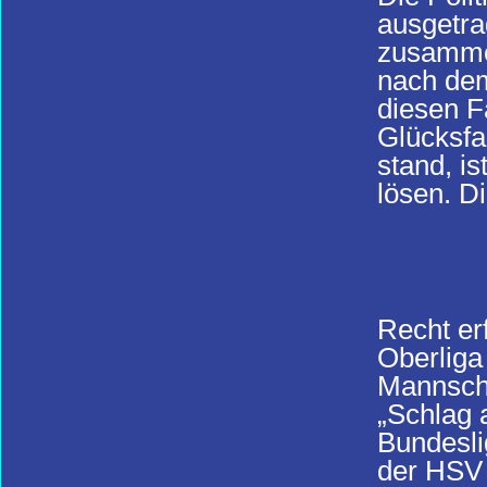
ausgetra
zusammen
nach dem
diesen F
Glücksfa
stand, i
lösen. Di
Recht er
Oberliga
Mannscha
„Schlag 
Bundeslig
der HSV 