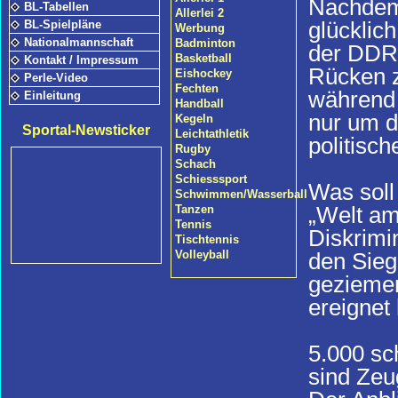
Nachdem 
BL-Tabellen
Allerlei 2
glücklic
BL-Spielpläne
Werbung
Nationalmannschaft
Badminton
der DDR 
Basketball
Kontakt / Impressum
Rücken z
Eishockey
Perle-Video
Fechten
während d
Einleitung
Handball
nur um d
Kegeln
Sportal-Newsticker
Leichtathletik
politisch
Rugby
Schach
Schiesssport
Was soll
Schwimmen/Wasserball
„Welt am
Tanzen
Tennis
Diskrimi
Tischtennis
den Sieg 
Volleyball
geziemen
ereignet 
5.000 s
sind Zeu