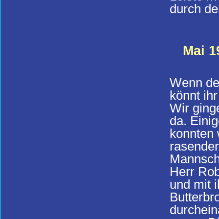
durch de
Mai 1
Wenn der
könnt ih
Wir ging
da. Eini
konnten 
rasender
Mannscha
Herr Rob
und mit 
Butterbr
durchein