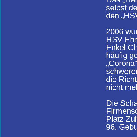
selbst d
den „HSV
2006 wur
HSV-Ehre
Enkel Ch
häufig g
„Corona“
schweren
die Rich
nicht me
Die Scha
Firmensc
Platz Zu
96. Gebu