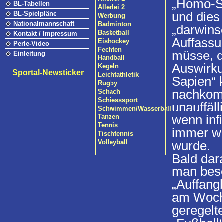
„Homo-S
BL-Tabellen
Allerlei 2
und dies
BL-Spielpläne
Werbung
Nationalmannschaft
Badminton
„darwins
Basketball
Kontakt / Impressum
Auffassu
Eishockey
Perle-Video
Fechten
müsse, di
Einleitung
Handball
Auswirku
Kegeln
Sportal-Newsticker
Leichtathletik
Sapien“ 
Rugby
nachkom
Schach
Schiesssport
unauffäl
Schwimmen/Wasserball
wenn inf
Tanzen
Tennis
immer wi
Tischtennis
wurde.
Volleyball
Bald dar
man besc
„Auffang
am Woche
geregelt