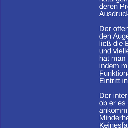
deren Pr
Ausdruck
Der offe
den Auge
ließ die
und viel
hat man 
indem ma
Funktion
Eintritt 
Der inter
ob er es
ankommen
Minderhei
Keinesfal