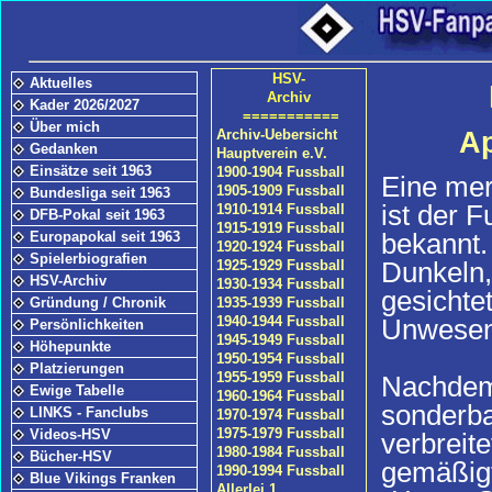
HSV-
Aktuelles
Archiv
Kader 2026/2027
===========
Über mich
Ap
Archiv-Uebersicht
Gedanken
Hauptverein e.V.
Einsätze seit 1963
1900-1904 Fussball
Eine mer
1905-1909 Fussball
Bundesliga seit 1963
ist der 
1910-1914 Fussball
DFB-Pokal seit 1963
1915-1919 Fussball
bekannt.
Europapokal seit 1963
1920-1924 Fussball
Spielerbiografien
Dunkeln,
1925-1929 Fussball
HSV-Archiv
1930-1934 Fussball
gesichte
Gründung / Chronik
1935-1939 Fussball
Unwesen 
1940-1944 Fussball
Persönlichkeiten
1945-1949 Fussball
Höhepunkte
1950-1954 Fussball
Platzierungen
1955-1959 Fussball
Nachdem
Ewige Tabelle
1960-1964 Fussball
sonderba
LINKS - Fanclubs
1970-1974 Fussball
1975-1979 Fussball
Videos-HSV
verbreite
1980-1984 Fussball
Bücher-HSV
gemäßigt
1990-1994 Fussball
Blue Vikings Franken
Allerlei 1