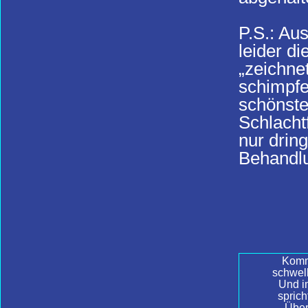
P.S.: Au
leider d
„zeichne
schimpfe
schönste
Schlacht
nur dring
Behandl
Kommt
schwell
Und i
spric
Über