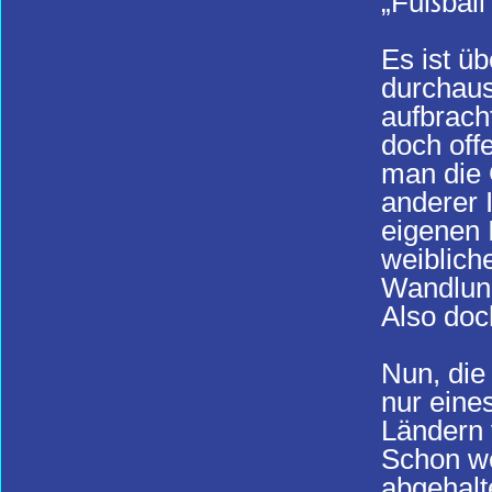
„Fußball
Es ist ü
durchaus 
aufbrach
doch off
man die
anderer 
eigenen 
weiblich
Wandlung
Also doc
Nun, die
nur eines
Ländern 
Schon wer
abgehalt