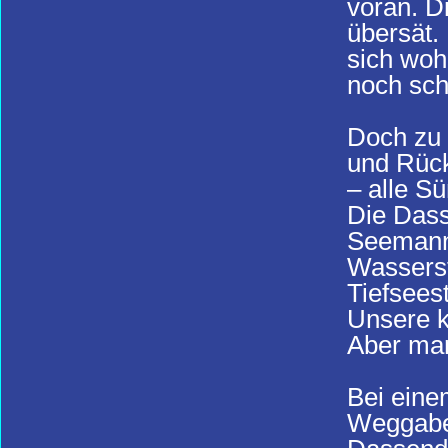
voran. D
übersät.
sich woh
noch sc
Doch zu 
und Rück
– alle S
Die Dass
Seemanns
Wasserst
Tiefsees
Unsere k
Aber man
Bei eine
Weggabel