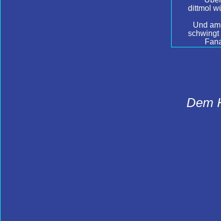
dittmol 
Und am 
schwingt 
Fana
Dem HS