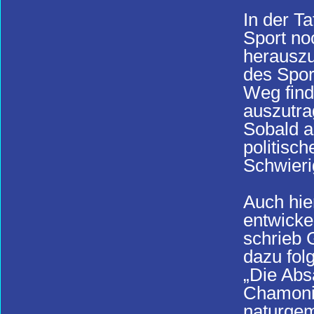
In der Ta
Sport no
herauszu
des Spor
Weg find
auszutra
Sobald a
politisc
Schwieri
Auch hier
entwicke
schrieb 
dazu fol
„Die Abs
Chamonix
naturgem