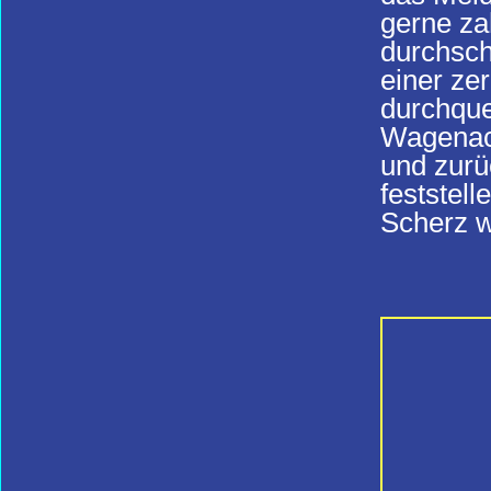
gerne za
durchsch
einer ze
durchque
Wagenach
und zurüc
feststel
Scherz w