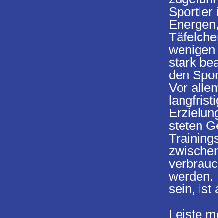
Sportler
Energen,
Täfelche
wenigen 
stark be
den Sport
Vor alle
langfris
Erzielun
steten G
Training
zwischen
verbrauc
werden. 
sein, ist
Leiste m