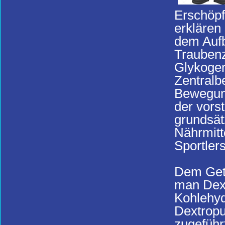
Erschöp
erklären
dem Aufb
Traubenz
Glykogen
Zentralbe
Bewegun
der vors
grundsät
Nährmitte
Sportler
Dem Getr
man Dext
Kohlehyd
Dextropu
zugeführ