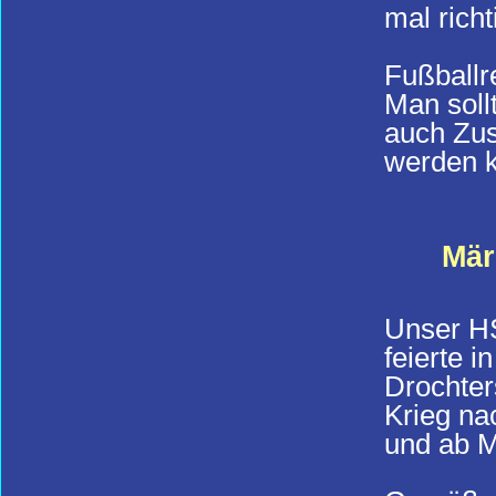
mal rich
Fußballr
Man soll
auch Zus
werden k
Mär
Unser HS
feierte 
Drochter
Krieg na
und ab M