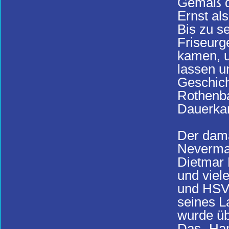
Gemäß d
Ernst al
Bis zu s
Friseurg
kamen, u
lassen u
Geschich
Rothenba
Dauerkar
Der dama
Neverma
Dietmar 
und viel
und HSV
seines L
wurde üb
Das „Ham