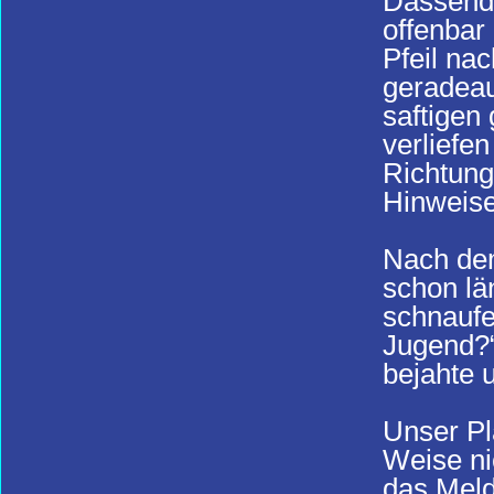
Dassendo
offenbar
Pfeil nac
geradeau
saftigen
verliefe
Richtung
Hinweise
Nach dem
schon lä
schnaufe
Jugend?“
bejahte u
Unser Pl
Weise ni
das Meld