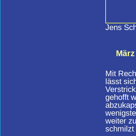
Jens Sc
März 
Mit Rech
lässt sic
Verstric
gehofft 
abzukaps
wenigste
weiter z
schmilzt