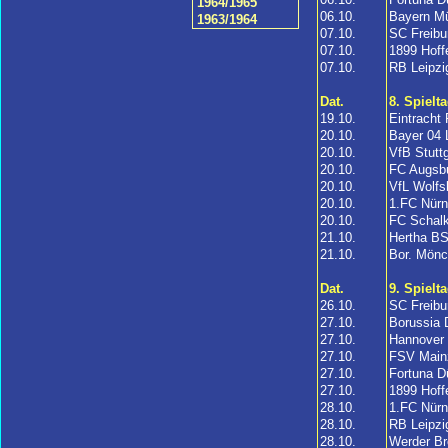
1964/1965
06.10.
Bayern Mü
1963/1964
07.10.
SC Freibu
07.10.
1899 Hoffe
07.10.
RB Leipzi
Dat.
8. Spielta
19.10.
Eintracht 
20.10.
Bayer 04 
20.10.
VfB Stutt
20.10.
FC Augsbu
20.10.
VfL Wolfs
20.10.
1.FC Nürn
20.10.
FC Schalk
21.10.
Hertha BS
21.10.
Bor. Mönc
Dat.
9. Spielta
26.10.
SC Freibu
27.10.
Borussia 
27.10.
Hannover 
27.10.
FSV Main
27.10.
Fortuna D
27.10.
1899 Hoff
28.10.
1.FC Nürnb
28.10.
RB Leipzi
28.10.
Werder Br