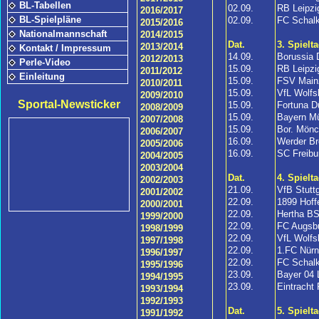
BL-Tabellen
02.09.
RB Leipzi
2016/2017
BL-Spielpläne
02.09.
FC Schalk
2015/2016
Nationalmannschaft
2014/2015
Dat.
3. Spielta
2013/2014
Kontakt / Impressum
14.09.
Borussia 
2012/2013
Perle-Video
15.09.
RB Leipzi
2011/2012
Einleitung
15.09.
FSV Mainz
2010/2011
15.09.
VfL Wolfs
2009/2010
Sportal-Newsticker
15.09.
Fortuna D
2008/2009
15.09.
Bayern Mü
2007/2008
15.09.
Bor. Mönc
2006/2007
16.09.
Werder Br
2005/2006
16.09.
SC Freibur
2004/2005
2003/2004
Dat.
4. Spielta
2002/2003
21.09.
VfB Stuttg
2001/2002
22.09.
1899 Hoff
2000/2001
22.09.
Hertha BS
1999/2000
22.09.
FC Augsbu
1998/1999
22.09.
VfL Wolfs
1997/1998
22.09.
1.FC Nürn
1996/1997
22.09.
FC Schalk
1995/1996
23.09.
Bayer 04 
1994/1995
23.09.
Eintracht 
1993/1994
1992/1993
Dat.
5. Spielta
1991/1992