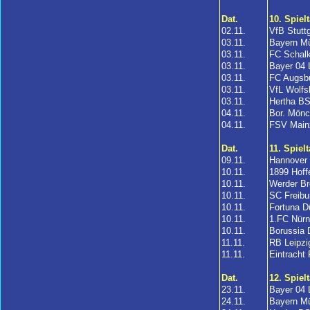
Dat.
10. Spielt
02.11.
VfB Stuttg
03.11.
Bayern Mü
03.11.
FC Schalk
03.11.
Bayer 04 
03.11.
FC Augsbu
03.11.
VfL Wolfs
03.11.
Hertha BS
04.11.
Bor. Mönc
04.11.
FSV Main
Dat.
11. Spielt
09.11.
Hannover 
10.11.
1899 Hoff
10.11.
Werder Br
10.11.
SC Freibu
10.11.
Fortuna D
10.11.
1.FC Nürn
10.11.
Borussia 
11.11.
RB Leipzi
11.11.
Eintracht 
Dat.
12. Spielt
23.11.
Bayer 04 
24.11.
Bayern Mü