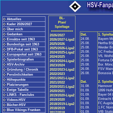
BL-
Aktuelles
Plan/
Kader 2026/2027
Spieltage
Über mich
===========
Gedanken
Dat.
1. Spielta
2026/2027
24.08.
Bayern Mü
Einsätze seit 1963
2026/2027-Liga2
25.08.
Hertha BS
2025/2026
Bundesliga seit 1963
25.08.
Werder Br
2025/2026-Liga2
DFB-Pokal seit 1963
25.08.
SC Freibur
2024/2025-Liga2
Europapokal seit 1963
25.08.
VfL Wolfs
2024/2025
Spielerbiografien
25.08.
Fortuna D
2023/2024-Liga2
HSV-Archiv
25.08.
Bor. Mönc
2023/2024
26.08.
FSV Mainz
Gründung / Chronik
2022/2023-Liga2
26.08.
Borussia 
2022/2023
Persönlichkeiten
2021/2021-Liga2
Höhepunkte
Dat.
2. Spielta
2021/2022
Platzierungen
31.08.
Hannover 
2020/2021-Liga2
Ewige Tabelle
01.09.
1899 Hoff
2020/2021
01.09.
Bayer 04 
LINKS - Fanclubs
2019/2020-Liga2
01.09.
Eintracht
2019/2020
Videos-HSV
01.09.
FC Augsbu
2018/2019-Liga2
Bücher-HSV
01.09.
1.FC Nürn
2018/2019
Blue Vikings Franken
01.09.
VfB Stutt
2017/2018