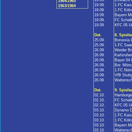
1964/1965
19.09.
1.FC Kais
1963/1964
19.09.
1.FC Köln
19.09.
Bayern Mü
19.09.
FC Schalk
19.09.
KFC 05 Ue
Dat.
8. Spielta
25.09.
Borussia 
25.09.
1.FC Saa
26.09.
Werder Br
26.09.
Karlsruhe
26.09.
Bayer 04 
26.09.
Bor. Mönc
26.09.
1.FC Nürn
26.09.
VfB Stuttg
26.09.
Wattensch
Dat.
9. Spielta
02.10.
Hamburge
02.10.
FC Schalk
02.10.
KFC 05 Ue
03.10.
Dynamo D
03.10.
1.FC Kais
03.10.
1.FC Köln
03.10.
Bayern Mü
03.10.
Wattensch