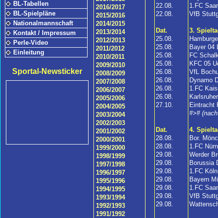
BL-Tabellen
22.08.
1.FC Saar
2016/2017
BL-Spielpläne
22.08.
VfB Stutt
2015/2016
Nationalmannschaft
2014/2015
Dat.
3. Spielta
2013/2014
Kontakt / Impressum
25.08.
Hamburger
2012/2013
Perle-Video
25.08.
Bayer 04 
2011/2012
Einleitung
25.08.
FC Schalk
2010/2011
25.08.
KFC 05 Ue
2009/2010
Sportal-Newsticker
26.08.
VfL Bochu
2008/2009
26.08.
Dynamo Dr
2007/2008
26.08.
1.FC Kais
2006/2007
26.08.
Karlsruhe
2005/2006
27.10.
Eintracht
2004/2005
#># (nach 
2003/2004
2002/2003
Dat.
4. Spielta
2001/2002
28.08.
Bor. Mönc
2000/2001
28.08.
1.FC Nürn
1999/2000
29.08.
Werder B
1998/1999
29.08.
Borussia 
1997/1998
29.08.
1.FC Köln
1996/1997
29.08.
Bayern M
1995/1996
29.08.
1.FC Saar
1994/1995
29.08.
VfB Stuttg
1993/1994
29.08.
Wattensche
1992/1993
1991/1992