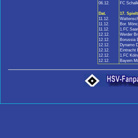
06.12.
FC Schalk
Dat.
17. Spielt
11.12.
Wattensch
11.12.
Bor. Mönc
11.12.
1.FC Saar
12.12.
Werder Br
12.12.
Borussia 
12.12.
Dynamo Dr
12.12.
Eintracht
12.12.
1.FC Köln
12.12.
Bayern Mü