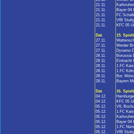
21.11.
Karlsruhe
21.11.
Bayer 04 
21.11.
FC Schalke
21.11.
VfB Stutt
21.11.
KFC 05 Ue
Dat.
15. Spielt
27.11.
Wattensch
27.11.
Werder Br
27.11.
Dynamo D
28.11.
Borussia 
28.11.
Eintracht
28.11.
1.FC Kais
28.11.
1.FC Köln
28.11.
Bor. Mönc
28.11.
Bayern Mü
Dat.
16. Spielt
04.12.
Hamburge
04.12.
KFC 05 U
05.12.
VfL Boch
05.12.
1.FC Kaise
05.12.
Karlsruhe
05.12.
Bayer 04 
05.12.
1.FC Nürn
05.12.
VfB Stutt