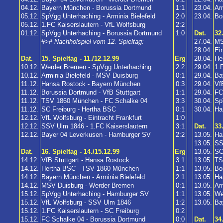
04.12.
Bayern München - Borussia Dortmund
1:1
23.04.
Ar
05.12.
SpVgg Unterhaching - Arminia Bielefeld
2:0
23.04.
Bo
05.12.
1.FC Kaiserslautern - VfL Wolfsburg
2:2
01.12.
SpVgg Unterhaching - Borussia Dortmund
1:0
Dat.
32
#># Nachholspiel vom 12. Spieltag:
27.04.
MS
28.04.
Ei
Dat.
15. Spieltag - 11./12.12.99
Erg
28.04.
He
10.12.
Werder Bremen - SpVgg Unterhaching
2:2
29.04.
1.
10.12.
Arminia Bielefeld - MSV Duisburg
0:1
29.04.
Ba
11.12.
Hansa Rostock - Bayern München
0:3
29.04.
Vf
11.12.
Borussia Dortmund - VfB Stuttgart
1:1
29.04.
FC
11.12.
TSV 1860 München - FC Schalke 04
3:3
30.04.
Sp
11.12.
SC Freiburg - Hertha BSC
0:1
30.04.
Ha
12.12.
VfL Wolfsburg - Eintracht Frankfurt
1:0
12.12.
SSV Ulm 1846 - 1.FC Kaiserslautern
3:1
Dat.
33
12.12.
Bayer 04 Leverkusen - Hamburger SV
2:2
13.05.
Ha
13.05.
SS
Dat.
16. Spieltag - 14./15.12.99
Erg
13.05.
SC
14.12.
VfB Stuttgart - Hansa Rostock
3:1
13.05.
TS
14.12.
Hertha BSC - TSV 1860 München
1:1
13.05.
Bo
14.12.
Bayern München - Arminia Bielefeld
2:1
13.05.
Ha
14.12.
MSV Duisburg - Werder Bremen
0:1
13.05.
Ar
15.12.
SpVgg Unterhaching - Hamburger SV
1:1
13.05.
We
15.12.
VfL Wolfsburg - SSV Ulm 1846
1:2
13.05.
Ba
15.12.
1.FC Kaiserslautern - SC Freiburg
0:2
15.12.
FC Schalke 04 - Borussia Dortmund
0:0
Dat.
34