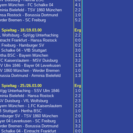
yern München - FC Schalke 04
4:1
minia Bielefeld - TSV 1860 München
2:2
nsa Rostock - Borussia Dortmund
1:0
rder Bremen - SC Freiburg
5:2
. Spieltag - 18./19.03.00
Erg
L Wolfsburg - SpVgg Unterhaching
2:2
ntracht Frankfurt - Hansa Rostock
0:0
 Freiburg - Hamburger SV
0:2
 Schalke 04 - VfB Stuttgart
3:0
rtha BSC - Bayern München
1:1
FC Kaiserslautern - MSV Duisburg
3:2
V Ulm 1846 - Bayer 04 Leverkusen
1:9
V 1860 München - Werder Bremen
1:0
russia Dortmund - Arminia Bielefeld
1:3
. Spieltag - 25./26.03.00
Erg
Vgg Unterhaching - SSV Ulm 1846
1:0
minia Bielefeld - Hansa Rostock
2:2
V Duisburg - VfL Wolfsburg
2:3
yern München - 1.FC Kaiserslautern
2:2
B Stuttgart - Hertha BSC
1:0
mburger SV - TSV 1860 München
2:0
yer 04 Leverkusen - SC Freiburg
1:1
rder Bremen - Borussia Dortmund
3:2
 Schalke 04 - Eintracht Frankfurt
0:0