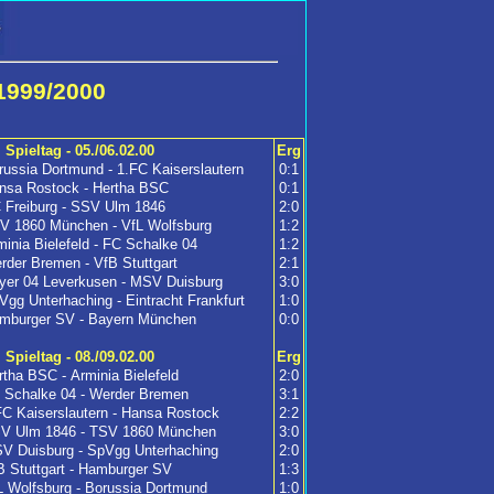
1999/2000
. Spieltag - 05./06.02.00
Erg
russia Dortmund - 1.FC Kaiserslautern
0:1
nsa Rostock - Hertha BSC
0:1
 Freiburg - SSV Ulm 1846
2:0
V 1860 München - VfL Wolfsburg
1:2
minia Bielefeld - FC Schalke 04
1:2
rder Bremen - VfB Stuttgart
2:1
yer 04 Leverkusen - MSV Duisburg
3:0
Vgg Unterhaching - Eintracht Frankfurt
1:0
mburger SV - Bayern München
0:0
. Spieltag - 08./09.02.00
Erg
rtha BSC - Arminia Bielefeld
2:0
 Schalke 04 - Werder Bremen
3:1
FC Kaiserslautern - Hansa Rostock
2:2
V Ulm 1846 - TSV 1860 München
3:0
V Duisburg - SpVgg Unterhaching
2:0
B Stuttgart - Hamburger SV
1:3
L Wolfsburg - Borussia Dortmund
1:0