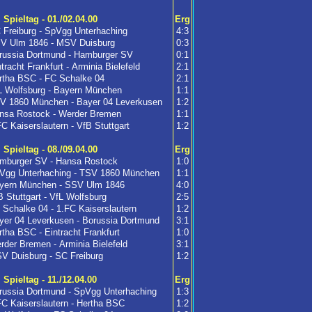
. Spieltag - 01./02.04.00
Erg
 Freiburg - SpVgg Unterhaching
4:3
V Ulm 1846 - MSV Duisburg
0:3
russia Dortmund - Hamburger SV
0:1
tracht Frankfurt - Arminia Bielefeld
2:1
rtha BSC - FC Schalke 04
2:1
L Wolfsburg - Bayern München
1:1
V 1860 München - Bayer 04 Leverkusen
1:2
nsa Rostock - Werder Bremen
1:1
FC Kaiserslautern - VfB Stuttgart
1:2
. Spieltag - 08./09.04.00
Erg
mburger SV - Hansa Rostock
1:0
Vgg Unterhaching - TSV 1860 München
1:1
yern München - SSV Ulm 1846
4:0
B Stuttgart - VfL Wolfsburg
2:5
 Schalke 04 - 1.FC Kaiserslautern
1:2
yer 04 Leverkusen - Borussia Dortmund
3:1
rtha BSC - Eintracht Frankfurt
1:0
rder Bremen - Arminia Bielefeld
3:1
V Duisburg - SC Freiburg
1:2
. Spieltag - 11./12.04.00
Erg
russia Dortmund - SpVgg Unterhaching
1:3
FC Kaiserslautern - Hertha BSC
1:2