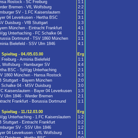
nsa Rostock - SC Freiburg
1:1
rder Bremen - VfL Wolfsburg
2:2
mburger SV - 1.FC Kaiserslautern
2:1
yer 04 Leverkusen - Hertha BSC
3:1
V Duisburg - VfB Stuttgart
1:3
yern München - Eintracht Frankfurt
4:1
Vgg Unterhaching - FC Schalke 04
3:1
russia Dortmund - TSV 1860 München
1:1
minia Bielefeld - SSV Ulm 1846
4:1
. Spieltag - 04./05.03.00
Erg
 Freiburg - Arminia Bielefeld
1:1
L Wolfsburg - Hamburger SV
4:4
rtha BSC - SpVgg Unterhaching
2:1
V 1860 München - Hansa Rostock
4:3
B Stuttgart - Bayern München
2:0
 Schalke 04 - MSV Duisburg
3:0
FC Kaiserslautern - Bayer 04 Leverkusen
1:3
V Ulm 1846 - Werder Bremen
2:1
ntracht Frankfurt - Borussia Dortmund
1:1
. Spieltag - 11./12.03.00
Erg
Vgg Unterhaching - 1.FC Kaiserslautern
1:2
 Stuttgart - Eintracht Frankfurt
0:2
mburger SV - SSV Ulm 1846
1:2
yer 04 Leverkusen - VfL Wolfsburg
4:1
V Duisburg - Hertha BSC
0:0