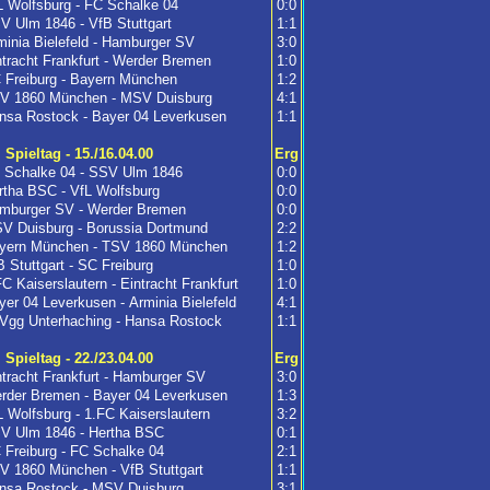
L Wolfsburg - FC Schalke 04
0:0
V Ulm 1846 - VfB Stuttgart
1:1
minia Bielefeld - Hamburger SV
3:0
ntracht Frankfurt - Werder Bremen
1:0
 Freiburg - Bayern München
1:2
V 1860 München - MSV Duisburg
4:1
nsa Rostock - Bayer 04 Leverkusen
1:1
. Spieltag - 15./16.04.00
Erg
 Schalke 04 - SSV Ulm 1846
0:0
rtha BSC - VfL Wolfsburg
0:0
mburger SV - Werder Bremen
0:0
V Duisburg - Borussia Dortmund
2:2
yern München - TSV 1860 München
1:2
B Stuttgart - SC Freiburg
1:0
FC Kaiserslautern - Eintracht Frankfurt
1:0
yer 04 Leverkusen - Arminia Bielefeld
4:1
Vgg Unterhaching - Hansa Rostock
1:1
. Spieltag - 22./23.04.00
Erg
ntracht Frankfurt - Hamburger SV
3:0
rder Bremen - Bayer 04 Leverkusen
1:3
L Wolfsburg - 1.FC Kaiserslautern
3:2
V Ulm 1846 - Hertha BSC
0:1
 Freiburg - FC Schalke 04
2:1
V 1860 München - VfB Stuttgart
1:1
nsa Rostock - MSV Duisburg
3:1