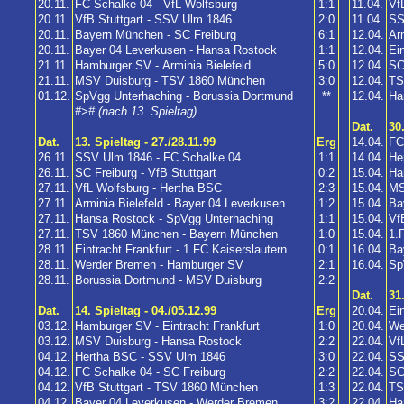
20.11.
FC Schalke 04 - VfL Wolfsburg
1:1
11.04.
Vf
20.11.
VfB Stuttgart - SSV Ulm 1846
2:0
11.04.
SS
20.11.
Bayern München - SC Freiburg
6:1
12.04.
Ar
20.11.
Bayer 04 Leverkusen - Hansa Rostock
1:1
12.04.
Ei
21.11.
Hamburger SV - Arminia Bielefeld
5:0
12.04.
SC
21.11.
MSV Duisburg - TSV 1860 München
3:0
12.04.
TS
01.12.
SpVgg Unterhaching - Borussia Dortmund
**
12.04.
Ha
#># (nach 13. Spieltag)
Dat.
30
Dat.
13. Spieltag - 27./28.11.99
Erg
14.04.
FC
26.11.
SSV Ulm 1846 - FC Schalke 04
1:1
14.04.
He
26.11.
SC Freiburg - VfB Stuttgart
0:2
15.04.
Ha
27.11.
VfL Wolfsburg - Hertha BSC
2:3
15.04.
MS
27.11.
Arminia Bielefeld - Bayer 04 Leverkusen
1:2
15.04.
Ba
27.11.
Hansa Rostock - SpVgg Unterhaching
1:1
15.04.
Vf
27.11.
TSV 1860 München - Bayern München
1:0
15.04.
1.
28.11.
Eintracht Frankfurt - 1.FC Kaiserslautern
0:1
16.04.
Ba
28.11.
Werder Bremen - Hamburger SV
2:1
16.04.
Sp
28.11.
Borussia Dortmund - MSV Duisburg
2:2
Dat.
31
Dat.
14. Spieltag - 04./05.12.99
Erg
20.04.
Ei
03.12.
Hamburger SV - Eintracht Frankfurt
1:0
20.04.
We
03.12.
MSV Duisburg - Hansa Rostock
2:2
22.04.
Vf
04.12.
Hertha BSC - SSV Ulm 1846
3:0
22.04.
SS
04.12.
FC Schalke 04 - SC Freiburg
2:2
22.04.
SC
04.12.
VfB Stuttgart - TSV 1860 München
1:3
22.04.
TS
04.12.
Bayer 04 Leverkusen - Werder Bremen
3:2
22.04.
Ha