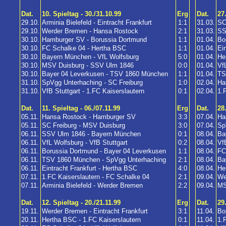
Dat.
10. Spieltag - 30./31.10.99
Erg
Dat.
27
29.10.
Arminia Bielefeld - Eintracht Frankfurt
1:1
31.03.
SC
29.10.
Werder Bremen - Hansa Rostock
2:1
31.03.
SS
30.10.
Hamburger SV - Borussia Dortmund
1:1
01.04.
Bo
30.10.
FC Schalke 04 - Hertha BSC
1:1
01.04.
Ein
30.10.
Bayern München - VfL Wolfsburg
5:0
01.04.
He
30.10.
MSV Duisburg - SSV Ulm 1846
0:0
01.04.
Vf
30.10.
Bayer 04 Leverkusen - TSV 1860 München
1:1
01.04.
TS
31.10.
SpVgg Unterhaching - SC Freiburg
1:0
02.04.
Ha
31.10.
VfB Stuttgart - 1.FC Kaiserslautern
0:1
02.04.
1.
Dat.
11. Spieltag - 06./07.11.99
Erg
Dat.
28
05.11.
Hansa Rostock - Hamburger SV
3:3
07.04.
Ha
05.11.
SC Freiburg - MSV Duisburg
3:0
07.04.
Sp
06.11.
SSV Ulm 1846 - Bayern München
0:1
08.04.
Ba
06.11.
VfL Wolfsburg - VfB Stuttgart
0:2
08.04.
Vf
06.11.
Borussia Dortmund - Bayer 04 Leverkusen
1:1
08.04.
FC
06.11.
TSV 1860 München - SpVgg Unterhaching
2:1
08.04.
Ba
06.11.
Eintracht Frankfurt - Hertha BSC
4:0
08.04.
He
07.11.
1.FC Kaiserslautern - FC Schalke 04
2:1
09.04.
We
07.11.
Arminia Bielefeld - Werder Bremen
2:2
09.04.
MS
Dat.
12. Spieltag - 20./21.11.99
Erg
Dat.
29
19.11.
Werder Bremen - Eintracht Frankfurt
3:1
11.04.
Bo
20.11.
Hertha BSC - 1.FC Kaiserslautern
0:1
11.04.
1.