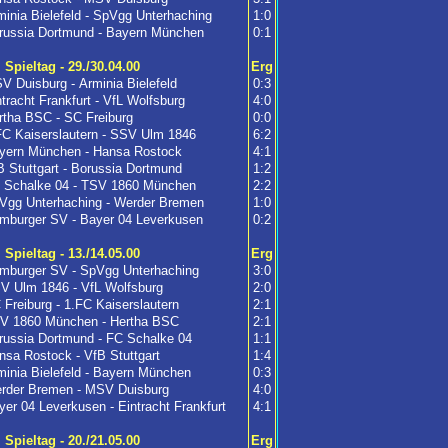
minia Bielefeld - SpVgg Unterhaching
1:0
russia Dortmund - Bayern München
0:1
. Spieltag - 29./30.04.00
Erg
V Duisburg - Arminia Bielefeld
0:3
ntracht Frankfurt - VfL Wolfsburg
4:0
rtha BSC - SC Freiburg
0:0
FC Kaiserslautern - SSV Ulm 1846
6:2
yern München - Hansa Rostock
4:1
B Stuttgart - Borussia Dortmund
1:2
 Schalke 04 - TSV 1860 München
2:2
Vgg Unterhaching - Werder Bremen
1:0
mburger SV - Bayer 04 Leverkusen
0:2
. Spieltag - 13./14.05.00
Erg
mburger SV - SpVgg Unterhaching
3:0
V Ulm 1846 - VfL Wolfsburg
2:0
 Freiburg - 1.FC Kaiserslautern
2:1
V 1860 München - Hertha BSC
2:1
russia Dortmund - FC Schalke 04
1:1
nsa Rostock - VfB Stuttgart
1:4
minia Bielefeld - Bayern München
0:3
rder Bremen - MSV Duisburg
4:0
yer 04 Leverkusen - Eintracht Frankfurt
4:1
. Spieltag - 20./21.05.00
Erg