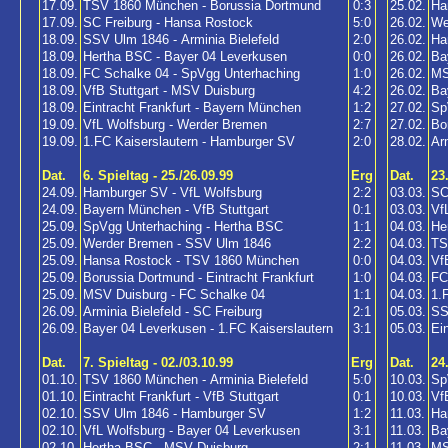
17.09.
TSV 1860 München - Borussia Dortmund
0:3
25.02.
Ha
17.09.
SC Freiburg - Hansa Rostock
5:0
26.02.
We
18.09.
SSV Ulm 1846 - Arminia Bielefeld
2:0
26.02.
Ha
18.09.
Hertha BSC - Bayer 04 Leverkusen
0:0
26.02.
Ba
18.09.
FC Schalke 04 - SpVgg Unterhaching
1:0
26.02.
MS
18.09.
VfB Stuttgart - MSV Duisburg
4:2
26.02.
Ba
18.09.
Eintracht Frankfurt - Bayern München
1:2
27.02.
Sp
19.09.
VfL Wolfsburg - Werder Bremen
2:7
27.02.
Bo
19.09.
1.FC Kaiserslautern - Hamburger SV
2:0
28.02.
Ar
Dat.
6. Spieltag - 25./26.09.99
Erg
Dat.
23
24.09.
Hamburger SV - VfL Wolfsburg
2:2
03.03.
SC
24.09.
Bayern München - VfB Stuttgart
0:1
03.03.
Vf
25.09.
SpVgg Unterhaching - Hertha BSC
1:1
04.03.
He
25.09.
Werder Bremen - SSV Ulm 1846
2:2
04.03.
TS
25.09.
Hansa Rostock - TSV 1860 München
0:0
04.03.
Vf
25.09.
Borussia Dortmund - Eintracht Frankfurt
1:0
04.03.
FC
25.09.
MSV Duisburg - FC Schalke 04
1:1
04.03.
1.
26.09.
Arminia Bielefeld - SC Freiburg
2:1
05.03.
SS
26.09.
Bayer 04 Leverkusen - 1.FC Kaiserslautern
3:1
05.03.
Ei
Dat.
7. Spieltag - 02./03.10.99
Erg
Dat.
24
01.10.
TSV 1860 München - Arminia Bielefeld
5:0
10.03.
Sp
01.10.
Eintracht Frankfurt - VfB Stuttgart
0:1
10.03.
VfB
02.10.
SSV Ulm 1846 - Hamburger SV
1:2
11.03.
Ha
02.10.
VfL Wolfsburg - Bayer 04 Leverkusen
3:1
11.03.
Ba
02.10.
Hertha BSC - MSV Duisburg
2:1
11.03.
MS