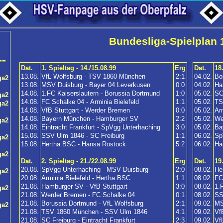
Bundesliga-Spielplan 
==
Dat.
1. Spieltag - 14./15.08.99
Erg
Dat.
18
13.08.
VfL Wolfsburg - TSV 1860 München
2:1
04.02.
Bo
ga2
13.08.
MSV Duisburg - Bayer 04 Leverkusen
0:0
04.02.
Ha
14.08.
1.FC Kaiserslautern - Borussia Dortmund
1:0
05.02.
SC
ga2
14.08.
FC Schalke 04 - Arminia Bielefeld
1:1
05.02.
TS
ga2
14.08.
VfB Stuttgart - Werder Bremen
0:0
05.02.
Ar
14.08.
Bayern München - Hamburger SV
2:2
05.02.
We
ga2
14.08.
Eintracht Frankfurt - SpVgg Unterhaching
3:0
05.02.
Ba
15.08.
SSV Ulm 1846 - SC Freiburg
1:1
06.02.
Sp
ga2
15.08.
Hertha BSC - Hansa Rostock
5:2
06.02.
Ha
ga2
Dat.
2. Spieltag - 21./22.08.99
Erg
Dat.
19
20.08.
SpVgg Unterhaching - MSV Duisburg
2:0
08.02.
He
ga2
20.08.
Arminia Bielefeld - Hertha BSC
1:1
08.02.
FC
21.08.
Hamburger SV - VfB Stuttgart
3:0
08.02.
1.
ga2
21.08.
Werder Bremen - FC Schalke 04
0:1
08.02.
SS
21.08.
Borussia Dortmund - VfL Wolfsburg
2:1
09.02.
MS
ga2
21.08.
TSV 1860 München - SSV Ulm 1846
4:1
09.02.
Vf
21.08.
SC Freiburg - Eintracht Frankfurt
2:3
09.02.
Vf