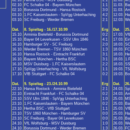
02.10.
FC Schalke 04 - Bayern München
1:1
11.03.
Ba
02.10.
Borussia Dortmund - Hansa Rostock
3:0
11.03.
Ar
03.10.
1.FC Kaiserslautern - SpVgg Unterhaching
4:2
12.03.
Ha
03.10.
SC Freiburg - Werder Bremen
2:1
12.03.
We
Dat.
8. Spieltag - 16./17.10.99
Erg
Dat.
25
15.10.
Arminia Bielefeld - Borussia Dortmund
0:2
17.03.
Vf
15.10.
Bayer 04 Leverkusen - SSV Ulm 1846
4:1
17.03.
Ei
16.10.
Hamburger SV - SC Freiburg
2:0
18.03.
SC
16.10.
Werder Bremen - TSV 1860 München
1:3
18.03.
FC
16.10.
Hansa Rostock - Eintracht Frankfurt
3:1
18.03.
He
16.10.
Bayern München - Hertha BSC
3:1
18.03.
1.
16.10.
MSV Duisburg - 1.FC Kaiserslautern
2:2
18.03.
SS
17.10.
SpVgg Unterhaching - VfL Wolfsburg
1:1
19.03.
TS
17.10.
VfB Stuttgart - FC Schalke 04
0:2
19.03.
Bo
Dat.
9. Spieltag - 23./24.10.99
Erg
Dat.
26
22.10.
Hansa Rostock - Arminia Bielefeld
2:1
24.03.
Sp
22.10.
Eintracht Frankfurt - FC Schalke 04
0:2
24.03.
Ar
23.10.
SSV Ulm 1846 - SpVgg Unterhaching
1:0
25.03.
MS
23.10.
1.FC Kaiserslautern - Bayern München
0:2
25.03.
Ba
23.10.
Hertha BSC - VfB Stuttgart
1:1
25.03.
Vf
23.10.
TSV 1860 München - Hamburger SV
0:0
25.03.
Ha
23.10.
SC Freiburg - Bayer 04 Leverkusen
0:0
25.03.
Ba
24.10.
VfL Wolfsburg - MSV Duisburg
1:0
26.03.
We
24.10.
Borussia Dortmund - Werder Bremen
1:3
26.03.
FC