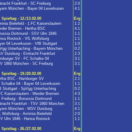
ntracht Frankfurt - SC Freiburg
2:0
yern München - Bayer 04 Leverkusen
4:1
. Spieltag - 12./13.02.00
Erg
minia Bielefeld - 1.FC Kaiserslautern
1:2
rder Bremen - Hertha BSC
4:1
russia Dortmund - SSV Ulm 1846
1:1
nsa Rostock - VfL Wolfsburg
1:1
yer 04 Leverkusen - VfB Stuttgart
1:0
Vgg Unterhaching - Bayern München
0:2
V Duisburg - Eintracht Frankfurt
2:3
mburger SV - FC Schalke 04
3:1
V 1860 München - SC Freiburg
3:1
. Spieltag - 19./20.02.00
Erg
rtha BSC - Hamburger SV
2:1
 Schalke 04 - Bayer 04 Leverkusen
1:1
B Stuttgart - SpVgg Unterhaching
0:2
FC Kaiserslautern - Werder Bremen
4:3
 Freiburg - Borussia Dortmund
1:1
ntracht Frankfurt - TSV 1860 München
3:1
yern München - MSV Duisburg
4:1
L Wolfsburg - Arminia Bielefeld
2:0
V Ulm 1846 - Hansa Rostock
1:1
. Spieltag - 26./27.02.00
Erg