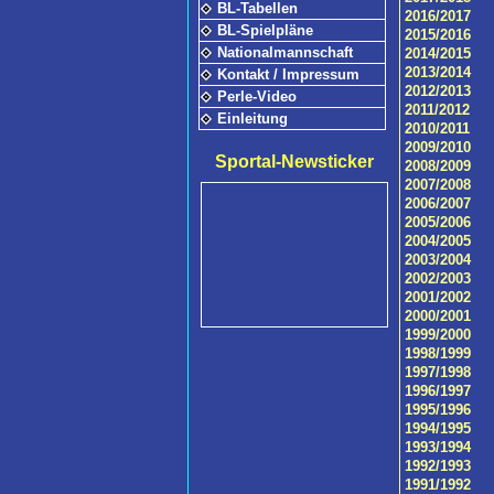
BL-Tabellen
2016/2017
BL-Spielpläne
2015/2016
Nationalmannschaft
2014/2015
2013/2014
Kontakt / Impressum
2012/2013
Perle-Video
2011/2012
Einleitung
2010/2011
2009/2010
Sportal-Newsticker
2008/2009
2007/2008
2006/2007
2005/2006
2004/2005
2003/2004
2002/2003
2001/2002
2000/2001
1999/2000
1998/1999
1997/1998
1996/1997
1995/1996
1994/1995
1993/1994
1992/1993
1991/1992