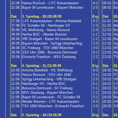
22.08.
Hansa Rostock - 1.FC Kaiserslautern
4:2
09.02.
Ei
22.08.
Bayer 04 Leverkusen - Bayern München
2:0
09.02.
Ba
Dat.
3. Spieltag - 28./29.08.99
Erg
Dat.
20
27.08.
1.FC Kaiserslautern - Arminia Bielefeld
0:2
11.02.
Ar
27.08.
FC Schalke 04 - Hamburger SV
1:3
11.02.
We
28.08.
VfL Wolfsburg - Hansa Rostock
2:0
12.02.
Bo
28.08.
Hertha BSC - Werder Bremen
1:1
12.02.
Ha
28.08.
VfB Stuttgart - Bayer 04 Leverkusen
1:2
12.02.
Ba
28.08.
Bayern München - SpVgg Unterhaching
1:0
12.02.
Sp
28.08.
SC Freiburg - TSV 1860 München
3:0
12.02.
MS
29.08.
SSV Ulm 1846 - Borussia Dortmund
0:1
13.02.
Ha
29.08.
Eintracht Frankfurt - MSV Duisburg
2:2
13.02.
TS
Dat.
4. Spieltag - 11./12.09.99
Erg
Dat.
21
10.09.
Arminia Bielefeld - VfL Wolfsburg
0:0
18.02.
He
10.09.
Hansa Rostock - SSV Ulm 1846
2:1
18.02.
FC
11.09.
SpVgg Unterhaching - VfB Stuttgart
2:0
19.02.
Vf
11.09.
Hamburger SV - Hertha BSC
5:1
19.02.
1.
11.09.
Borussia Dortmund - SC Freiburg
1:1
19.02.
SC
11.09.
MSV Duisburg - Bayern München
1:2
19.02.
Ei
11.09.
Bayer 04 Leverkusen - FC Schalke 04
3:2
19.02.
Ba
12.09.
Werder Bremen - 1.FC Kaiserslautern
5:0
20.02.
Vf
12.09.
TSV 1860 München - Eintracht Frankfurt
2:0
20.02.
SS
Dat.
5. Spieltag - 18./19.09.99
Erg
Dat.
22