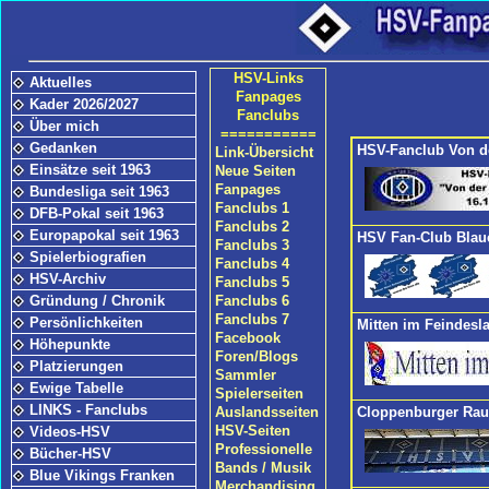
HSV-Links
Aktuelles
Fanpages
Kader 2026/2027
Fanclubs
Über mich
===========
Gedanken
HSV-Fanclub Von d
Link-Übersicht
Einsätze seit 1963
Neue Seiten
Fanpages
Bundesliga seit 1963
Fanclubs 1
DFB-Pokal seit 1963
Fanclubs 2
Europapokal seit 1963
HSV Fan-Club Blau
Fanclubs 3
Spielerbiografien
Fanclubs 4
HSV-Archiv
Fanclubs 5
Gründung / Chronik
Fanclubs 6
Fanclubs 7
Persönlichkeiten
Mitten im Feindesl
Facebook
Höhepunkte
Foren/Blogs
Platzierungen
Sammler
Ewige Tabelle
Spielerseiten
LINKS - Fanclubs
Auslandsseiten
Cloppenburger Rau
HSV-Seiten
Videos-HSV
Professionelle
Bücher-HSV
Bands / Musik
Blue Vikings Franken
Merchandising