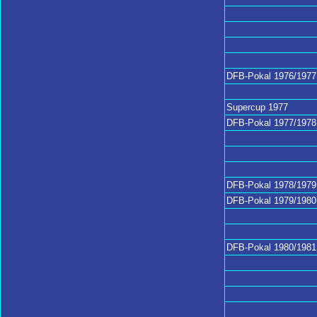
DFB-Pokal 1976/1977
Supercup 1977
DFB-Pokal 1977/1978
DFB-Pokal 1978/1979
DFB-Pokal 1979/1980
DFB-Pokal 1980/1981