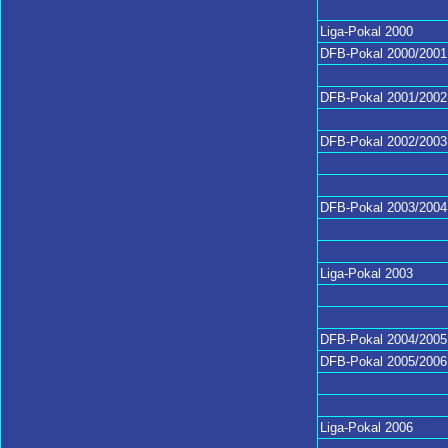
Liga-Pokal 2000
DFB-Pokal 2000/2001
DFB-Pokal 2001/2002
DFB-Pokal 2002/2003
DFB-Pokal 2003/2004
Liga-Pokal 2003
DFB-Pokal 2004/2005
DFB-Pokal 2005/2006
Liga-Pokal 2006