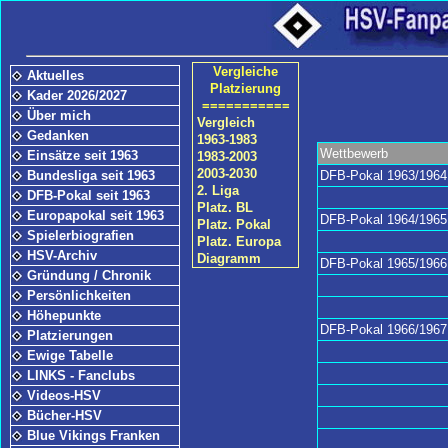
Vergleiche
Aktuelles
Platzierung
Kader 2026/2027
===========
Über mich
Vergleich
Gedanken
1963-1983
Wettbewerb
Einsätze seit 1963
1983-2003
2003-2030
Bundesliga seit 1963
DFB-Pokal 1963/1964
2. Liga
DFB-Pokal seit 1963
Platz. BL
Europapokal seit 1963
DFB-Pokal 1964/1965
Platz. Pokal
Spielerbiografien
Platz. Europa
HSV-Archiv
Diagramm
DFB-Pokal 1965/1966
Gründung / Chronik
Persönlichkeiten
Höhepunkte
DFB-Pokal 1966/1967
Platzierungen
Ewige Tabelle
LINKS - Fanclubs
Videos-HSV
Bücher-HSV
Blue Vikings Franken