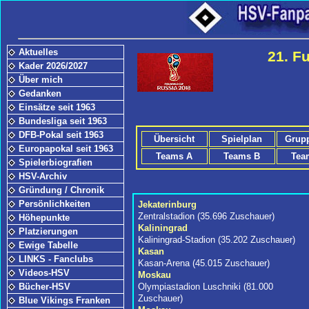
Aktuelles
21. F
Kader 2026/2027
Über mich
Gedanken
Einsätze seit 1963
Bundesliga seit 1963
DFB-Pokal seit 1963
Übersicht
Spielplan
Grup
Europapokal seit 1963
Teams A
Teams B
Tea
Spielerbiografien
HSV-Archiv
Gründung / Chronik
Persönlichkeiten
Jekaterinburg
Zentralstadion (35.696 Zuschauer)
Höhepunkte
Kaliningrad
Platzierungen
Kaliningrad-Stadion (35.202 Zuschauer)
Ewige Tabelle
Kasan
LINKS - Fanclubs
Kasan-Arena (45.015 Zuschauer)
Videos-HSV
Moskau
Olympiastadion Luschniki (81.000
Bücher-HSV
Zuschauer)
Blue Vikings Franken