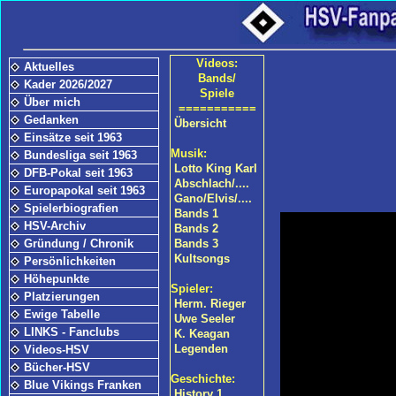
Videos:
Aktuelles
Bands/
Kader 2026/2027
Spiele
Über mich
===========
Gedanken
Übersicht
Einsätze seit 1963
Musik:
Bundesliga seit 1963
Lotto King Karl
DFB-Pokal seit 1963
Abschlach/....
Europapokal seit 1963
Gano/Elvis/....
Spielerbiografien
Bands 1
HSV-Archiv
Bands 2
Gründung / Chronik
Bands 3
Kultsongs
Persönlichkeiten
Höhepunkte
Spieler:
Platzierungen
Herm. Rieger
Ewige Tabelle
Uwe Seeler
LINKS - Fanclubs
K. Keagan
Legenden
Videos-HSV
Bücher-HSV
Geschichte:
Blue Vikings Franken
History 1