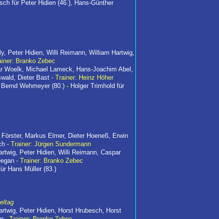
sch für Peter Hidien (46.), Hans-Günther
y, Peter Hidien, Willi Reimann, William Hartwig,
ainer: Branko Zebec
ar Woelk, Michael Lameck, Hans-Joachim Abel,
wald, Dieter Bast -
Trainer: Heinz Höher
ür Bernd Wehmeyer (80.)
-
Holger Trimhold für
 Förster, Markus Elmer, Dieter Hoeneß, Erwin
ch -
Trainer: Jürgen Sundermann
artwig, Peter Hidien, Willi Reimann, Caspar
eegan -
Trainer: Branko Zebec
ür Hans Müller (83.)
eltag
artwig, Peter Hidien, Horst Hrubesch, Horst
an -
Trainer: Branko Zebec