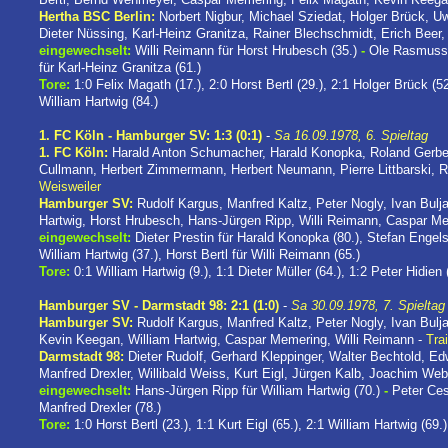
Hertha BSC Berlin:
Norbert Nigbur, Michael Sziedat, Holger Brück, 
Dieter Nüssing, Karl-Heinz Granitza, Rainer Blechschmidt, Erich Beer,
eingewechselt:
Willi Reimann für Horst Hrubesch (35.)
-
Ole Rasmusse
für Karl-Heinz Granitza (61.)
Tore:
1:0 Felix Magath (17.), 2:0 Horst Bertl (29.), 2:1 Holger Brück (52
William Hartwig (84.)
1. FC Köln - Hamburger SV: 1:3 (0:1)
-
Sa 16.09.1978, 6. Spieltag
1. FC Köln:
Harald Anton Schumacher, Harald Konopka, Roland Gerber
Cullmann, Herbert Zimmermann, Herbert Neumann, Pierre Littbarski, Ro
Weisweiler
Hamburger SV:
Rudolf Kargus, Manfred Kaltz, Peter Nogly, Ivan Bulj
Hartwig, Horst Hrubesch, Hans-Jürgen Ripp, Willi Reimann, Caspar M
eingewechselt:
Dieter Prestin für Harald Konopka (80.), Stefan Engel
William Hartwig (37.), Horst Bertl für Willi Reimann (65.)
Tore:
0:1 William Hartwig (9.), 1:1 Dieter Müller (64.), 1:2 Peter Hidien
Hamburger SV - Darmstadt 98: 2:1 (1:0)
-
Sa 30.09.1978, 7. Spieltag
Hamburger SV:
Rudolf Kargus, Manfred Kaltz, Peter Nogly, Ivan Bulja
Kevin Keegan, William Hartwig, Caspar Memering, Willi Reimann -
Tra
Darmstadt 98:
Dieter Rudolf, Gerhard Kleppinger, Walter Bechtold, Ed
Manfred Drexler, Willibald Weiss, Kurt Eigl, Jürgen Kalb, Joachim Web
eingewechselt:
Hans-Jürgen Ripp für William Hartwig (70.)
-
Peter Ces
Manfred Drexler (78.)
Tore:
1:0 Horst Bertl (23.), 1:1 Kurt Eigl (65.), 2:1 William Hartwig (69.)