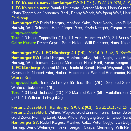
1. FC Kaiserslautern - Hamburger SV: 2:1 (1:1)
-
Fr 06.10.1978, 8. S
1. FC Kaiserslautern:
Ronnie Hellström, Werner Melzer, Hans-Günter 
Klaus Toppmöller, Johannes Riedl, Benny Wendt, Wolfgang Wolf, Han
Feldkamp
Hamburger SV:
Rudolf Kargus, Manfred Kaltz, Peter Nogly, Ivan Bulj
Hartwig, Willi Reimann, Hans-Jürgen Ripp, Kevin Keegan, Caspar Mem
eingewechselt:
Tore:
1:0 Klaus Toppmöller (11.), 1:1 Horst Hrubesch (30.), 2:1 Benny
Gelbe Karten:
Reiner Geye - Peter Hidien, Willi Reimann, Hans-Jürge
Hamburger SV - 1. FC Nürnberg: 4:1 (1:0)
-
Sa 14.10.1978, 9. Spielt
Hamburger SV:
Rudolf Kargus, Manfred Kaltz, Peter Nogly, Ivan Bulj
Hartwig, Willi Reimann, Caspar Memering, Horst Bertl, Kevin Keegan 
1. FC Nürnberg:
Manfred Müller, Reinhold Schöll, Horst Weyerich, Pet
Szymanek, Norbert Eder, Herbert Heidenreich, Winfried Berkemeier, Be
Werner Kern
eingewechselt:
Bernd Wehmeyer für Horst Bertl (76.)
-
Siegfried Susse
Winfried Berkemeier (79.)
Tore:
1:0 Horst Hrubesch (20.), 2:0 Manfred Kaltz (58., Foulelfmeter), 
(69.), 4:1 William Hartwig (83.)
Fortuna Düsseldorf - Hamburger SV: 0:2 (0:1)
-
Sa 21.10.1978, 10. S
Fortuna Düsseldorf:
Wilfried Woyke, Gerd Zimmermann, Heiner Baltes
Gerd Zewe, Fleming Lund, Klaus Allofs, Wolfgang Seel, Emanuel Günt
Hamburger SV:
Rudolf Kargus, Manfred Kaltz, Peter Nogly, Ivan Bulj
Hartwig, Bernd Wehmeyer, Kevin Keegan, Caspar Memering, Willi Re