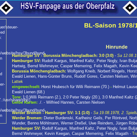
BL-Saison 1978/
uer/steuer-
led
:
Hinrunde
/website/hsv/3bund/bund-
Hamburger SV - Borussia Mönchengladbach: 3:0 (3:0)
-
Sa 12.08.1
on
Hamburger SV:
Rudolf Kargus, Manfred Kaltz, Peter Nogly, Ivan Bulj
Hartwig, Bernd Wehmeyer, Caspar Memering, Felix Magath, Kevin Ke
Borussia Mönchengladbach:
Wolfgang Kneib, Norbert Ringels, Hors
ed
Ewald Lienen, Hans-Günter Bruns, Rudolf Gores, Carsten Nielsen, Win
Lattek
uer-
eingewechselt:
Horst Hrubesch für Willi Reimann (70.)
-
Helmut Lausen
Ewald Lienen (68.)
Tore:
1:0 Willi Reimann (2.), 2:0 Peter Nogly (20.), 3:0 Manfred Kaltz (
.:/usr/share/php')
Gelbe Karten:
./. - Wilfried Hannes, Carsten Nielsen
/website/hsv/3bund/bund-
Werder Bremen - Hamburger SV: 1:1 (1:0)
-
Sa 19.08.1978, 2. Spielt
on
Werder Bremen:
Dieter Burdenski, Karlheinz Geils, Per Röntved, No
Wunder, Benno Möhlmann, Werner Dreßel, Uwe Reinders, Jürgen Röbe
Hamburger SV:
Rudolf Kargus, Manfred Kaltz, Peter Nogly, Ivan Bulja
Bernd Wehmeyer, Kevin Keegan, Caspar Memering, Felix Magath -
Tr