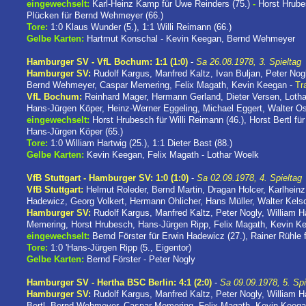
eingewechselt:
Karl-Heinz Kamp für Uwe Reinders (75.)
-
Horst Hrube
Plücken für Bernd Wehmeyer (66.)
Tore:
1:0 Klaus Wunder (5.), 1:1 Willi Reimann (66.)
Gelbe Karten:
Hartmut Konschal - Kevin Keegan, Bernd Wehmeyer
Hamburger SV - VfL Bochum: 1:1 (1:0)
-
Sa 26.08.1978, 3. Spieltag
Hamburger SV:
Rudolf Kargus, Manfred Kaltz, Ivan Buljan, Peter Nogl
Bernd Wehmeyer, Caspar Memering, Felix Magath, Kevin Keegan -
Tr
VfL Bochum:
Reinhard Mager, Hermann Gerland, Dieter Versen, Loth
Hans-Jürgen Köper, Heinz-Werner Eggeling, Michael Eggert, Walter Os
eingewechselt:
Horst Hrubesch für Willi Reimann (46.), Horst Bertl f
Hans-Jürgen Köper (65.)
Tore:
1:0 William Hartwig (25.), 1:1 Dieter Bast (88.)
Gelbe Karten:
Kevin Keegan, Felix Magath - Lothar Woelk
VfB Stuttgart - Hamburger SV: 1:0 (1:0)
-
Sa 02.09.1978, 4. Spieltag
VfB Stuttgart:
Helmut Roleder, Bernd Martin, Dragan Holcer, Karlheinz
Hadewicz, Georg Volkert, Hermann Ohlicher, Hans Müller, Walter Kels
Hamburger SV:
Rudolf Kargus, Manfred Kaltz, Peter Nogly, William H
Memering, Horst Hrubesch, Hans-Jürgen Ripp, Felix Magath, Kevin K
eingewechselt:
Bernd Förster für Erwin Hadewicz (27.), Rainer Rühle f
Tore:
1:0 'Hans-Jürgen Ripp (5., Eigentor)
Gelbe Karten:
Bernd Förster - Peter Nogly
Hamburger SV - Hertha BSC Berlin: 4:1 (2:0)
-
Sa 09.09.1978, 5. Spi
Hamburger SV:
Rudolf Kargus, Manfred Kaltz, Peter Nogly, William H
Bertl, Bernd Wehmeyer, Caspar Memering, Felix Magath, Kevin Keeg