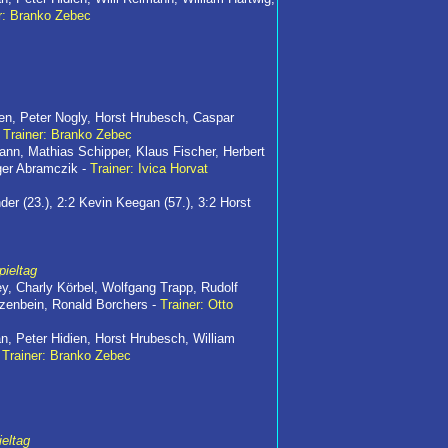
r: Branko Zebec
ien, Peter Nogly, Horst Hrubesch, Caspar
-
Trainer: Branko Zebec
nn, Mathias Schipper, Klaus Fischer, Herbert
ger Abramczik -
Trainer: Ivica Horvat
er (23.), 2:2 Kevin Keegan (57.), 3:2 Horst
pieltag
ey, Charly Körbel, Wolfgang Trapp, Rudolf
lzenbein, Ronald Borchers -
Trainer: Otto
an, Peter Hidien, Horst Hrubesch, William
-
Trainer: Branko Zebec
ieltag