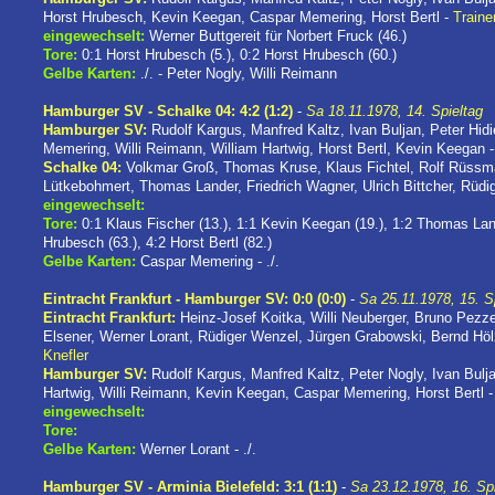
Horst Hrubesch, Kevin Keegan, Caspar Memering, Horst Bertl -
Traine
eingewechselt:
Werner Buttgereit für Norbert Fruck (46.)
Tore:
0:1 Horst Hrubesch (5.), 0:2 Horst Hrubesch (60.)
Gelbe Karten:
./. - Peter Nogly, Willi Reimann
Hamburger SV - Schalke 04: 4:2 (1:2)
-
Sa 18.11.1978, 14. Spieltag
Hamburger SV:
Rudolf Kargus, Manfred Kaltz, Ivan Buljan, Peter Hid
Memering, Willi Reimann, William Hartwig, Horst Bertl, Kevin Keegan 
Schalke 04:
Volkmar Groß, Thomas Kruse, Klaus Fichtel, Rolf Rüssma
Lütkebohmert, Thomas Lander, Friedrich Wagner, Ulrich Bittcher, Rüdi
eingewechselt:
Tore:
0:1 Klaus Fischer (13.), 1:1 Kevin Keegan (19.), 1:2 Thomas Land
Hrubesch (63.), 4:2 Horst Bertl (82.)
Gelbe Karten:
Caspar Memering - ./.
Eintracht Frankfurt - Hamburger SV: 0:0 (0:0)
-
Sa 25.11.1978, 15. S
Eintracht Frankfurt:
Heinz-Josef Koitka, Willi Neuberger, Bruno Pezz
Elsener, Werner Lorant, Rüdiger Wenzel, Jürgen Grabowski, Bernd Hö
Knefler
Hamburger SV:
Rudolf Kargus, Manfred Kaltz, Peter Nogly, Ivan Bulj
Hartwig, Willi Reimann, Kevin Keegan, Caspar Memering, Horst Bertl 
eingewechselt:
Tore:
Gelbe Karten:
Werner Lorant - ./.
Hamburger SV - Arminia Bielefeld: 3:1 (1:1)
-
Sa 23.12.1978, 16. Sp