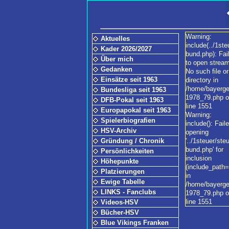
Warning:
Aktuelles
include(../1ste
Kader 2026/2027
bund.php): Fai
Über mich
to open stream
Gedanken
No such file or
Einsätze seit 1963
directory in
/home/bayerge
Bundesliga seit 1963
1978_79.php 
DFB-Pokal seit 1963
line 1551
Europapokal seit 1963
Warning:
Spielerbiografien
include(): Fail
HSV-Archiv
opening
Gründung / Chronik
'../1steuer/ste
bund.php' for
Persönlichkeiten
inclusion
Höhepunkte
(include_path='
Platzierungen
in
Ewige Tabelle
/home/bayerge
LINKS - Fanclubs
1978_79.php 
line 1551
Videos-HSV
Bücher-HSV
Blue Vikings Franken