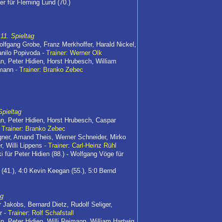
r für Fleming Lund (70.)
11. Spieltag
fgang Grobe, Franz Merkhoffer, Harald Nickel,
anilo Popivoda -
Trainer: Werner Olk
an, Peter Hidien, Horst Hrubesch, William
imann -
Trainer: Branko Zebec
Spieltag
an, Peter Hidien, Horst Hrubesch, Caspar
-
Trainer: Branko Zebec
ner, Amand Theis, Werner Schneider, Mirko
, Willi Lippens -
Trainer: Carl-Heinz Rühl
 für Peter Hidien (88.)
-
Wolfgang Vöge für
n (41.), 4:0 Kevin Keegan (55.), 5:0 Bernd
ag
Jakobs, Bernard Dietz, Rudolf Seliger,
r -
Trainer: Rolf Schafstall
n, Peter Hidien, Willi Reimann, William Hartwig,