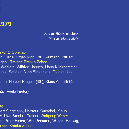
1979
>>zur Rückrunde<<
>>zur Statistik<<
978, 1. Spieltag
an, Hans-Jürgen Ripp, Willi Reimann, William
egan -
Trainer: Branko Zebec
t Wohlers, Wilfried Hannes, Hans Klinkhammer,
fried Schäfer, Allan Simonsen -
Trainer: Udo
 für Norbert Ringels (46.), Klaus Amrath für
22., Foulelfmeter)
ag
rbert Siegmann, Hartmut Konschal, Klaus
r, Uwe Bracht -
Trainer: Wolfgang Weber
n, Peter Hidien, Willi Reimann, William Hartwig,
ainer: Branko Zebec