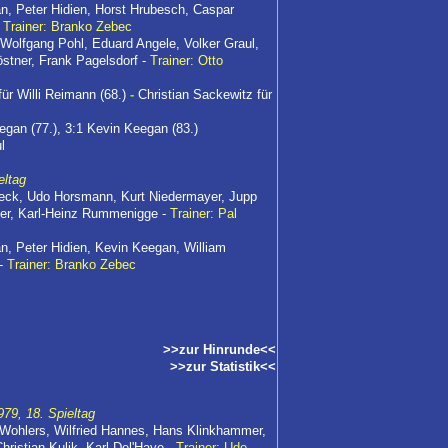
an, Peter Hidien, Horst Hrubesch, Caspar
-
Trainer: Branko Zebec
 Wolfgang Pohl, Eduard Angele, Volker Graul,
östner, Frank Pagelsdorf -
Trainer: Otto
ür Willi Reimann (68.)
-
Christian Sackewitz für
egan (77.), 3:1 Kevin Keegan (83.)
l
eltag
eck, Udo Horsmann, Kurt Niedermayer, Jupp
ler, Karl-Heinz Rummenigge -
Trainer: Pal
an, Peter Hidien, Kevin Keegan, William
 -
Trainer: Branko Zebec
>>zur Hinrunde<<
>>zur Statistik<<
79, 18. Spieltag
 Wohlers, Wilfried Hannes, Hans Klinkhammer,
ristian Kulik, Karl Del'Haye -
Trainer: Udo