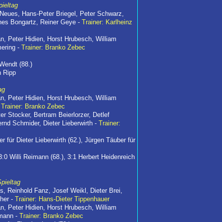
pieltag
Neues, Hans-Peter Briegel, Peter Schwarz,
nes Bongartz, Reiner Geye -
Trainer: Karlheinz
an, Peter Hidien, Horst Hrubesch, William
ering -
Trainer: Branko Zebec
 Wendt (88.)
n Ripp
ag
an, Peter Hidien, Horst Hrubesch, William
-
Trainer: Branko Zebec
er Stocker, Bertram Beierlorzer, Detlef
rnd Schmider, Dieter Lieberwirth -
Trainer:
r für Dieter Lieberwirth (62.), Jürgen Täuber für
3:0 Willi Reimann (68.), 3:1 Herbert Heidenreich
pieltag
, Reinhold Fanz, Josef Weikl, Dieter Brei,
her -
Trainer: Hans-Dieter Tippenhauer
an, Peter Hidien, Horst Hrubesch, William
imann -
Trainer: Branko Zebec