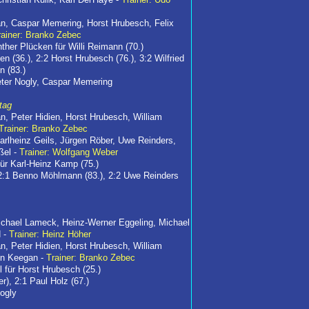
jan, Caspar Memering, Horst Hrubesch, Felix
rainer: Branko Zebec
her Plücken für Willi Reimann (70.)
en (36.), 2:2 Horst Hrubesch (76.), 3:2 Wilfried
n (83.)
Peter Nogly, Caspar Memering
tag
an, Peter Hidien, Horst Hrubesch, William
Trainer: Branko Zebec
arlheinz Geils, Jürgen Röber, Uwe Reinders,
ßel -
Trainer: Wolfgang Weber
ür Karl-Heinz Kamp (75.)
), 2:1 Benno Möhlmann (83.), 2:2 Uwe Reinders
Michael Lameck, Heinz-Werner Eggeling, Michael
d -
Trainer: Heinz Höher
an, Peter Hidien, Horst Hrubesch, William
in Keegan -
Trainer: Branko Zebec
l für Horst Hrubesch (25.)
r), 2:1 Paul Holz (67.)
ogly