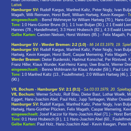
Lattek
Hamburger SV:
Rudolf Kargus, Manfred Kaltz, Peter Nogly, Ivan Bul
Magath, Willi Reimann, Horst Bertl, William Hartwig, Kevin Keegan -
T
eingewechselt:
-
Bernd Wehmeyer für William Hartwig (70.), Hans-Günt
Tore:
1:0 Hans-Günter Bruns (9.), 1:1 Ivan Buljan (30.), 2:1 Ewald Lien
Hannes (78., Handelfmeter), 3:3 Horst Hrubesch (82.), 4:3 Ewald Liene
Gelbe Karten:
Carsten Nielsen, Horst Wohlers (85.) - Felix Magath, 
Hamburger SV - Werder Bremen: 2:2 (1:0)
-
Mi 14.03.1979, 19. Spiel
Hamburger SV:
Rudolf Kargus, Manfred Kaltz, Peter Nogly, Ivan Bulj
Hartwig, Kevin Keegan, Horst Bertl, Caspar Memering, Felix Magath -
Werder Bremen:
Dieter Burdenski, Hartmut Konschal, Per Röntved, K
Franz Hiller, Klaus Wunder, Karl-Heinz Kamp, Uwe Bracht, Werner Dre
eingewechselt:
-
Benno Möhlmann für Klaus Wunder (59.), Paul Linz f
Tore:
1:0 Manfred Kaltz (13., Foulelfmeter), 2:0 William Hartwig (46.
(90.)
VfL Bochum - Hamburger SV: 2:1 (0:1)
-
Sa 03.03.1979, 20. Spieltag
VfL Bochum:
Werner Scholz, Rolf Blau, Dieter Bast, Lothar Woelk, 
Eggert, Hans-Joachim Abel, Paul Holz, Jupp Tenhagen, Walter Oswal
Hamburger SV:
Rudolf Kargus, Manfred Kaltz, Peter Nogly, Ivan Bulj
Hartwig, Hans-Günther Plücken, Felix Magath, Caspar Memering, Kev
eingewechselt:
Josef Kaczor für Hans-Joachim Abel (71.)
-
Horst Bert
Tore:
0:1 Horst Hrubesch (9.), 1:1 Hans-Joachim Abel (60., Foulelfmete
Gelbe Karten:
Paul Holz, Hans-Joachim Abel - Kevin Keegan, Peter N