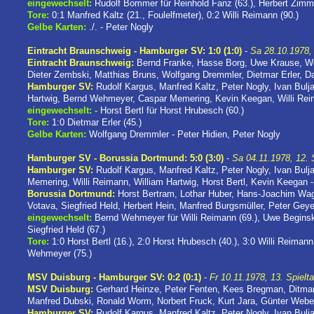
eingewechselt:
Rudolf Bommer für Reinhold Fanz (63.), Herbert Zimme
Tore:
0:1 Manfred Kaltz (21., Foulelfmeter), 0:2 Willi Reimann (90.)
Gelbe Karten:
./. - Peter Nogly
Eintracht Braunschweig - Hamburger SV: 1:0 (1:0)
-
Sa 28.10.1978, 
Eintracht Braunschweig:
Bernd Franke, Hasse Borg, Uwe Krause, Wol
Dieter Zembski, Matthias Bruns, Wolfgang Dremmler, Dietmar Erler, D
Hamburger SV:
Rudolf Kargus, Manfred Kaltz, Peter Nogly, Ivan Bulj
Hartwig, Bernd Wehmeyer, Caspar Memering, Kevin Keegan, Willi Re
eingewechselt:
-
Horst Bertl für Horst Hrubesch (60.)
Tore:
1:0 Dietmar Erler (45.)
Gelbe Karten:
Wolfgang Dremmler - Peter Hidien, Peter Nogly
Hamburger SV - Borussia Dortmund: 5:0 (3:0)
-
Sa 04.11.1978, 12. 
Hamburger SV:
Rudolf Kargus, Manfred Kaltz, Peter Nogly, Ivan Bulj
Memering, Willi Reimann, William Hartwig, Horst Bertl, Kevin Keegan 
Borussia Dortmund:
Horst Bertram, Lothar Huber, Hans-Joachim Wag
Votava, Siegfried Held, Herbert Hein, Manfred Burgsmüller, Peter Geyer
eingewechselt:
Bernd Wehmeyer für Willi Reimann (69.), Uwe Beginski
Siegfried Held (67.)
Tore:
1:0 Horst Bertl (16.), 2:0 Horst Hrubesch (40.), 3:0 Willi Reiman
Wehmeyer (75.)
MSV Duisburg - Hamburger SV: 0:2 (0:1)
-
Fr 10.11.1978, 13. Spielt
MSV Duisburg:
Gerhard Heinze, Peter Fenten, Kees Bregman, Ditmar 
Manfred Dubski, Ronald Worm, Norbert Fruck, Kurt Jara, Günter Webe
Hamburger SV:
Rudolf Kargus, Manfred Kaltz, Peter Nogly, Ivan Bulja