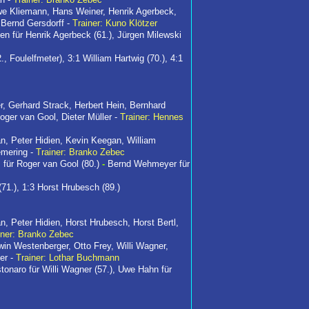
Uwe Kliemann, Hans Weiner, Henrik Agerbeck,
 Bernd Gersdorff -
Trainer: Kuno Klötzer
n für Henrik Agerbeck (61.), Jürgen Milewski
., Foulelfmeter), 3:1 William Hartwig (70.), 4:1
, Gerhard Strack, Herbert Hein, Bernhard
ger van Gool, Dieter Müller -
Trainer: Hennes
an, Peter Hidien, Kevin Keegan, William
emering -
Trainer: Branko Zebec
s für Roger van Gool (80.)
-
Bernd Wehmeyer für
 (71.), 1:3 Horst Hrubesch (89.)
n, Peter Hidien, Horst Hrubesch, Horst Bertl,
iner: Branko Zebec
win Westenberger, Otto Frey, Willi Wagner,
er -
Trainer: Lothar Buchmann
tonaro für Willi Wagner (57.), Uwe Hahn für