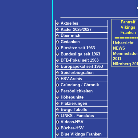
Fantreff
Aktuelles
Vikings
Kader 2026/2027
Franken
Über mich
=========
Gedanken
Uebersicht
Einsätze seit 1963
NEWS
Memmelsdor
Bundesliga seit 1963
2011
DFB-Pokal seit 1963
Nürnberg 20
Europapokal seit 1963
Spielerbiografien
HSV-Archiv
Gründung / Chronik
Persönlichkeiten
Höhepunkte
Platzierungen
Ewige Tabelle
LINKS - Fanclubs
Videos-HSV
Bücher-HSV
Blue Vikings Franken